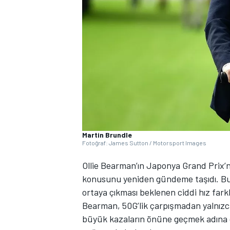
WRC
Martin Brundle
Fotoğraf: James Sutton / Motorsport Images
Ollie Bearman’ın Japonya Grand Prix’n
konusunu yeniden gündeme taşıdı. Bu o
ortaya çıkması beklenen ciddi hız farkl
Bearman, 50G’lik çarpışmadan yalnızca
büyük kazaların önüne geçmek adına g