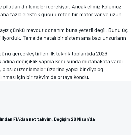
ve pilotları dinlemeleri gerekiyor. Ancak elimiz kolumuz
 daha fazla elektrik gücü üreten bir motor var ve uzun
ayız çünkü mevcut donanım buna yeterli değil. Bunu üç
biliyorduk. Temelde hatalı bir sistem ama bazı unsurların
ünü gerçekleştirilen ilk teknik toplantıda 2026
ek adına değişiklik yapma konusunda mutabakata vardı.
 olası düzenlemeler üzerine yapıcı bir diyalog
alınması için bir takvim de ortaya kondu.
dından FIA’dan net takvim: Değişim 20 Nisan’da