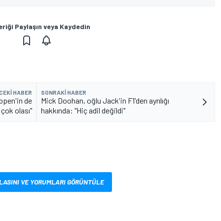
eriği Paylaşın veya Kaydedin
CEKI HABER
SONRAKI HABER
ppen'in de
Mick Doohan, oğlu Jack'in F1'den ayrılığı
 çok olası"
hakkında: "Hiç adil değildi"
LASINI VE YORUMLARI GÖRÜNTÜLE