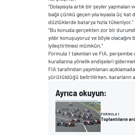
“Dolayısıyla artık bir şeyler yapmaları 
bağlı çünkü geçen yıla kıyasla üç kat
düzlüklerde batarya hızla tükeniyor.”
“Bu konuda gerçekten zor bir durumd
yıldır konuşuyoruz ve böyle olacağını 
iyileştirilmesi mümkün.”
Formula 1 takımları ve FIA, perşembe g
kurallarına yönelik endişeleri giderm
MOTOSİKLET
FIA tarafından yayımlanan açıklamada,
yürütüldüğü belirtilirken, kararların 
Ayrıca okuyun:
FORMULA 1
Toplantıların ar