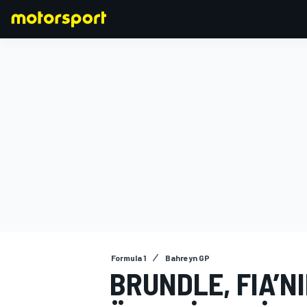
FORMULA 1
Formula 1
Bahreyn GP
BRUNDLE, FIA’N