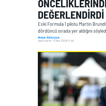
ÖNCELIKLERINDE
MOTOGP
DEĞERLENDIRDI
Eski Formula 1 pilotu Martin Brundl
dördüncü sırada yer aldığını söyled
Neşe Akkoyun
Yayın tarihi:
12 Nis 2026 11:00
WORLD SUPERBIKE