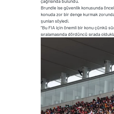
çağrısında bulundu.
Brundle ise güvenlik konusunda öncel
konuda zor bir denge kurmak zorunda 
şunları söyledi.
“Bu FIA için önemli bir konu çünkü s
TÜRK SPORCULAR
sıralamasında dördüncü sırada olduk