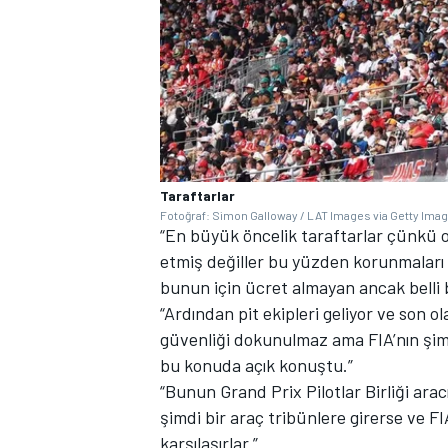
Taraftarlar
Fotoğraf: Simon Galloway / LAT Images via Getty Ima
“En büyük öncelik taraftarlar çünkü o
etmiş değiller bu yüzden korunmaları 
bunun için ücret almayan ancak belli bi
“Ardından pit ekipleri geliyor ve son o
güvenliği dokunulmaz ama FIA’nın şimd
bu konuda açık konuştu.”
“Bunun Grand Prix Pilotlar Birliği aracı
şimdi bir araç tribünlere girerse ve F
karşılaşırlar.”