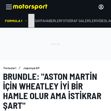
FORMULA 1
ANA SAYFA
HABERLER
FOTOĞRAF GALERILERI
VIDEOLA
Formula 1
Japonya GP
BRUNDLE: "ASTON MARTIN
IÇIN WHEATLEY IYI BIR
HAMLE OLUR AMA ISTIKRAR
ŞART"