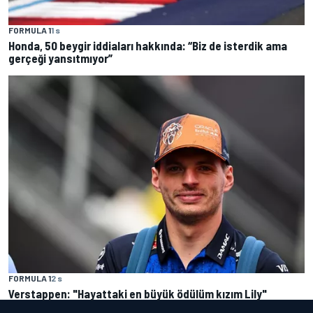
FORMULA 1
1 s
Honda, 50 beygir iddiaları hakkında: “Biz de isterdik ama
gerçeği yansıtmıyor”
FORMULA 1
2 s
Verstappen: "Hayattaki en büyük ödülüm kızım Lily"