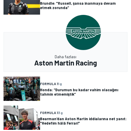
Brundle: "Russell, şansa inanmaya devam
etmek zorunda”
Daha fazlası
Aston Martin Racing
FORMULA 1
1 g
Honda: “Durumun bu kadar vahim olacağını
tahmin etmemiştik”
FORMULA 1
3 g
Bearman'dan Aston Martin iddialarına net yanıt:
"Hedefim hâlâ Ferrari"