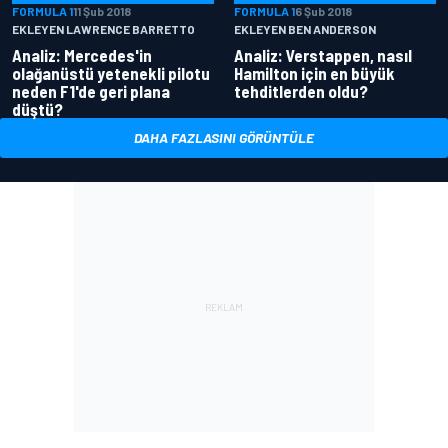
FORMULA 1
11 Şub 2018
FORMULA 1
6 Şub 2018
EKLEYEN LAWRENCE BARRETTO
EKLEYEN BEN ANDERSON
Analiz: Mercedes'in
Analiz: Verstappen, nasıl
olağanüstü yetenekli pilotu
Hamilton için en büyük
neden F1'de geri plana
tehditlerden oldu?
düştü?
DAHA FAZLASINI GÖRÜNTÜLE