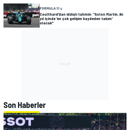
FORMULA 1
3 g
Coulthard'dan iddialı tahmin: "Aston Martin, iki
yıl içinde 'en çok gelişim kaydeden takım'
olacak"
Son Haberler