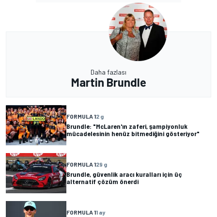
Daha fazlası
Martin Brundle
FORMULA 1
2 g
Brundle: "McLaren'ın zaferi, şampiyonluk
mücadelesinin henüz bitmediğini gösteriyor"
FORMULA 1
29 g
Brundle, güvenlik aracı kuralları için üç
alternatif çözüm önerdi
FORMULA 1
1 ay