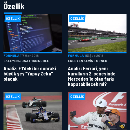
Özellik
ÖZELLIK
ÖZELLIK
FORMULA 1
17 Mar 2018
FORMULA 1
13 Şub 2018
EKLEYEN JONATHAN NOBLE
EKLEYEN KEVIN TURNER
Analiz: F1'deki bir sonraki
Analiz: Ferrari, yeni
büyük şey "Yapay Zeka"
kuralların 2. senesinde
olacak
Mercedes'le olan farkı
kapatabilecek mi?
ÖZELLIK
ÖZELLIK