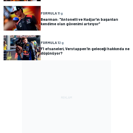
FORMULA 1
1 g
Bearman: "Antonelli ve Hadjar'ın başarıları
kendime olan güvenimi artırıyor"
FORMULA 1
2 g
F1 efsaneleri, Verstappen'in geleceği hakkında ne
düşünüyor?