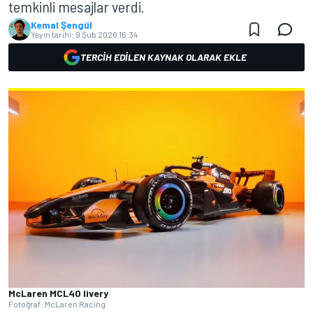
temkinli mesajlar verdi.
Kemal Şengül
Yayın tarihi:
9 Şub 2026 16:34
TERCIH EDILEN KAYNAK OLARAK EKLE
McLaren MCL40 livery
Fotoğraf: McLaren Racing