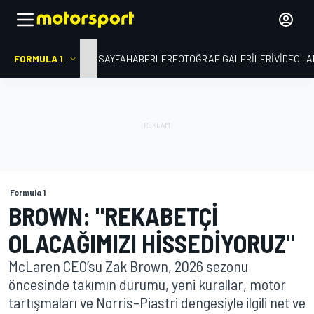
FORMULA 1
ANA SAYFA
HABERLER
FOTOĞRAF GALERILERI
VIDEOLA
Formula 1
BROWN: "REKABETÇI
OLACAĞIMIZI HISSEDIYORUZ"
McLaren CEO’su Zak Brown, 2026 sezonu
öncesinde takımın durumu, yeni kurallar, motor
tartışmaları ve Norris–Piastri dengesiyle ilgili net ve