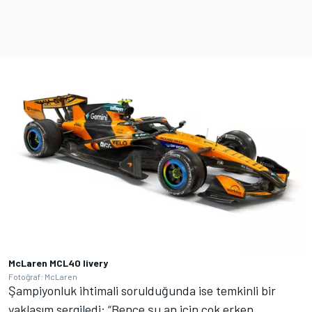
McLaren MCL40 livery
Fotoğraf: McLaren
Şampiyonluk ihtimali sorulduğunda ise temkinli bir
yaklaşım sergiledi: “Bence şu an için çok erken.