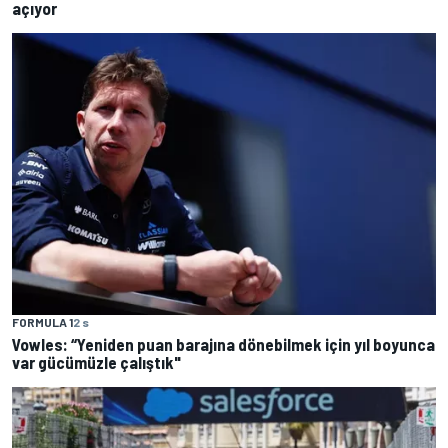
açıyor
FORMULA 1
2 s
Vowles: “Yeniden puan barajına dönebilmek için yıl boyunca
var gücümüzle çalıştık"