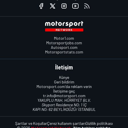
Motor1.com
Motorsportjobs.com
Autosport.com
Motorsportstats.com
İletişim
Künye
Geri bildirim
Motorsport.com'da reklam verin
İletişime geç
tr.info@motorsport.com
YAKUPLU MAH. HÜRRİYET BLV.
Skyport Residence NO: 1 İÇ
KAPI NO: 62 BEYLİKDÜZÜ/ İSTANBUL
Şartlar ve Koşullar
Çerez kullanım şartları
Gizlilik politikası
© 2026
Motorsport Network.
Tüm hakları saklıdır.