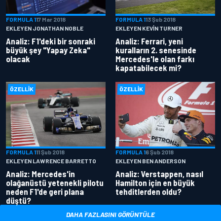
FORMULA 1
17 Mar 2018
FORMULA 1
13 Şub 2018
EKLEYEN JONATHAN NOBLE
EKLEYEN KEVIN TURNER
Analiz: F1'deki bir sonraki
Analiz: Ferrari, yeni
büyük şey "Yapay Zeka"
kuralların 2. senesinde
olacak
Mercedes'le olan farkı
kapatabilecek mi?
ÖZELLIK
ÖZELLIK
FORMULA 1
11 Şub 2018
FORMULA 1
6 Şub 2018
EKLEYEN LAWRENCE BARRETTO
EKLEYEN BEN ANDERSON
Analiz: Mercedes'in
Analiz: Verstappen, nasıl
olağanüstü yetenekli pilotu
Hamilton için en büyük
neden F1'de geri plana
tehditlerden oldu?
düştü?
DAHA FAZLASINI GÖRÜNTÜLE