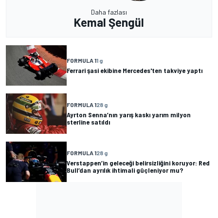
Daha fazlası
Kemal Şengül
FORMULA 1
1 g
Ferrari şasi ekibine Mercedes'ten takviye yaptı
FORMULA 1
28 g
Ayrton Senna’nın yarış kaskı yarım milyon
sterline satıldı
FORMULA 1
28 g
Verstappen’in geleceği belirsizliğini koruyor: Red
Bull’dan ayrılık ihtimali güçleniyor mu?