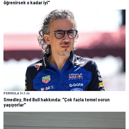
öğrenirsek o kadar iyi"
FORMULA 1
43 dk
Smedley, Red Bull hakkında: "Çok fazla temel sorun
yaşıyorlar"