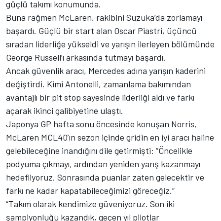
güçlü takımı konumunda.
Buna rağmen McLaren, rakibini Suzuka’da zorlamayı
başardı. Güçlü bir start alan Oscar Piastri, üçüncü
sıradan liderliğe yükseldi ve yarışın ilerleyen bölümünde
George Russell’ı arkasında tutmayı başardı.
Ancak güvenlik aracı, Mercedes adına yarışın kaderini
değiştirdi. Kimi Antonelli, zamanlama bakımından
avantajlı bir pit stop sayesinde liderliği aldı ve farkı
açarak ikinci galibiyetine ulaştı.
Japonya GP hafta sonu öncesinde konuşan Norris,
McLaren MCL40’ın sezon içinde gridin en iyi aracı haline
gelebileceğine inandığını dile getirmişti: “Öncelikle
podyuma çıkmayı, ardından yeniden yarış kazanmayı
hedefliyoruz. Sonrasında puanlar zaten gelecektir ve
farkı ne kadar kapatabileceğimizi göreceğiz.”
“Takım olarak kendimize güveniyoruz. Son iki
şampiyonluğu kazandık, geçen yıl pilotlar