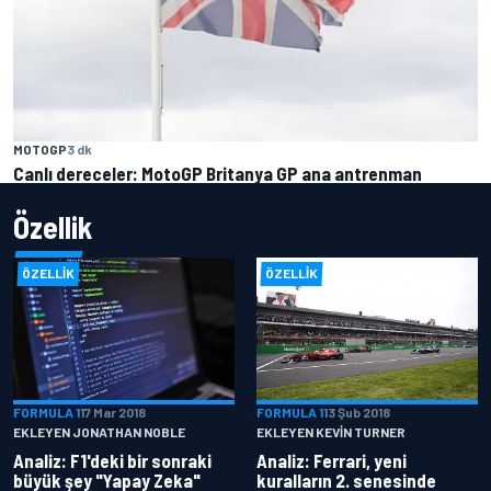
MOTOGP
3 dk
Canlı dereceler: MotoGP Britanya GP ana antrenman
Özellik
ÖZELLIK
ÖZELLIK
FORMULA 1
17 Mar 2018
FORMULA 1
13 Şub 2018
EKLEYEN JONATHAN NOBLE
EKLEYEN KEVIN TURNER
Analiz: F1'deki bir sonraki
Analiz: Ferrari, yeni
büyük şey "Yapay Zeka"
kuralların 2. senesinde