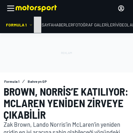
FORMULA 1
ANA SAYFA
HABERLER
FOTOĞRAF GALERILERI
VIDEOLA
Formula 1
Bahreyn GP
BROWN, NORRIS’E KATILIYOR:
MCLAREN YENIDEN ZIRVEYE
ÇIKABILIR
Zak Brown, Lando Norris’in McLaren’in yeniden
gridin en iyi aracına sahip olabileceği yönündeki