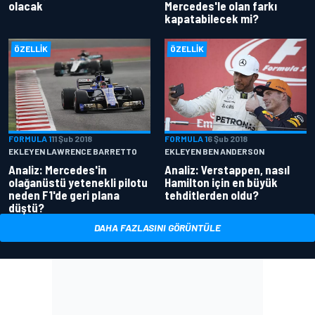
olacak
Mercedes'le olan farkı
kapatabilecek mi?
ÖZELLIK
ÖZELLIK
FORMULA 1
11 Şub 2018
FORMULA 1
6 Şub 2018
EKLEYEN LAWRENCE BARRETTO
EKLEYEN BEN ANDERSON
Analiz: Mercedes'in
Analiz: Verstappen, nasıl
olağanüstü yetenekli pilotu
Hamilton için en büyük
neden F1'de geri plana
tehditlerden oldu?
düştü?
DAHA FAZLASINI GÖRÜNTÜLE