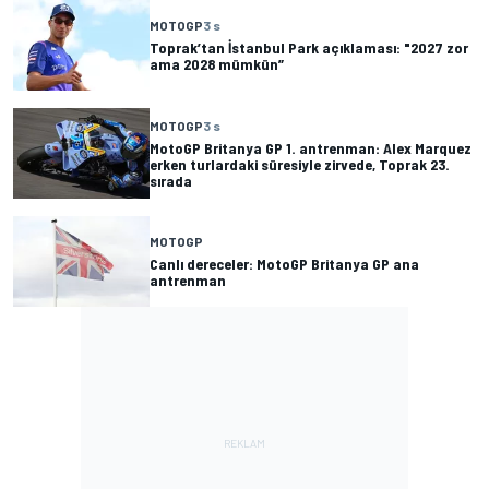
MOTOGP
3 s
Toprak’tan İstanbul Park açıklaması: "2027 zor
ama 2028 mümkün”
MOTOGP
3 s
MotoGP Britanya GP 1. antrenman: Alex Marquez
erken turlardaki süresiyle zirvede, Toprak 23.
sırada
MOTOGP
Canlı dereceler: MotoGP Britanya GP ana
antrenman