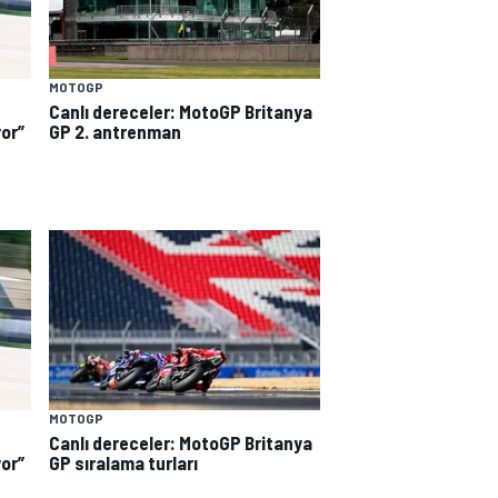
MOTOGP
Canlı dereceler: MotoGP Britanya
yor”
GP 2. antrenman
MOTOGP
Canlı dereceler: MotoGP Britanya
GP sıralama turları
yor”