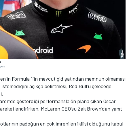
n
ages
n’in Formula 1’in mevcut gidişatından memnun olmaması
k istemediğini açıkça belirtmesi, Red Bull’u geleceğe
i.
Laren’de gösterdiği performansla ön plana çıkan Oscar
u hareketlendirirken, McLaren CEO’su Zak Brown’dan yanıt
otlarının padoğun en çok imrenilen ikilisi olduğunu kabul