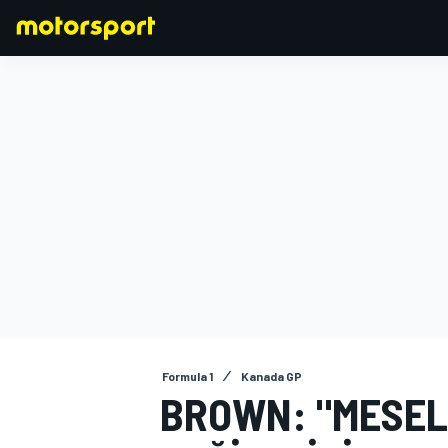
FORMULA 1
Formula 1
Kanada GP
BROWN: "MESELE