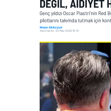
DEĞIL, AIDIYET 
MOTOGP
Genç yıldızı Oscar Piastri’nin Red
pilotlarını takımda tutmak için kont
Neşe Akkoyun
Yayın tarihi:
22 May 2026 18:15
WORLD SUPERBIKE