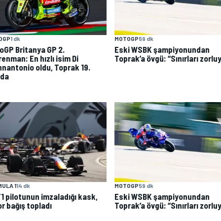
OGP
1 dk
MOTOGP
59 dk
oGP Britanya GP 2.
Eski WSBK şampiyonundan
enman: En hızlı isim Di
Toprak’a övgü: “Sınırları zorlu
nnantonio oldu, Toprak 19.
ada
ULA 1
14 dk
MOTOGP
59 dk
F1 pilotunun imzaladığı kask,
Eski WSBK şampiyonundan
r bağış topladı
Toprak’a övgü: “Sınırları zorlu