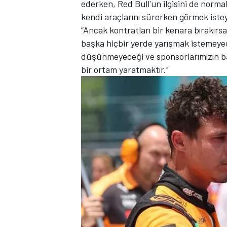
ederken, Red Bull'un ilgisini de norma
kendi araçlarını sürerken görmek ist
“Ancak kontratları bir kenara bırakırs
başka hiçbir yerde yarışmak istemeyec
TÜRK SPORCULAR
düşünmeyeceği ve sponsorlarımızın ba
bir ortam yaratmaktır."