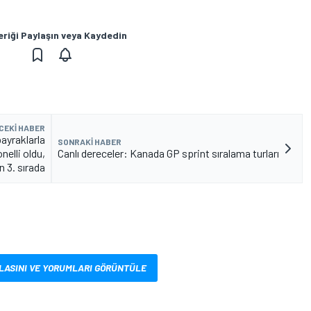
eriği Paylaşın veya Kaydedin
CEKI HABER
ayraklarla
SONRAKI HABER
nelli oldu,
Canlı dereceler: Kanada GP sprint sıralama turları
n 3. sırada
LASINI VE YORUMLARI GÖRÜNTÜLE