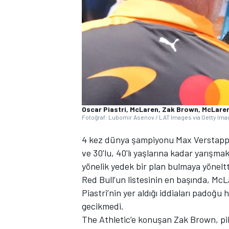
WRC
Oscar Piastri, McLaren, Zak Brown, McLare
Fotoğraf: Lubomir Asenov / LAT Images via Getty Im
4 kez dünya şampiyonu Max Verstappe
ve 30'lu, 40'lı yaşlarına kadar yarışma
yönelik yedek bir plan bulmaya yöneltt
Red Bull’un listesinin en başında, Mc
Piastri’nin yer aldığı iddiaları padoğ
gecikmedi.
The Athletic’e konuşan Zak Brown, pil