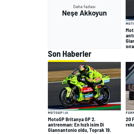
Daha fazlası
Neşe Akkoyun
MOT
Mot
antr
Gia
sır
Son Haberler
MOTOGP
1 dk
FORM
MotoGP Britanya GP 2.
20 
antrenman: En hızlı isim Di
reko
Giannantonio oldu, Toprak 19.