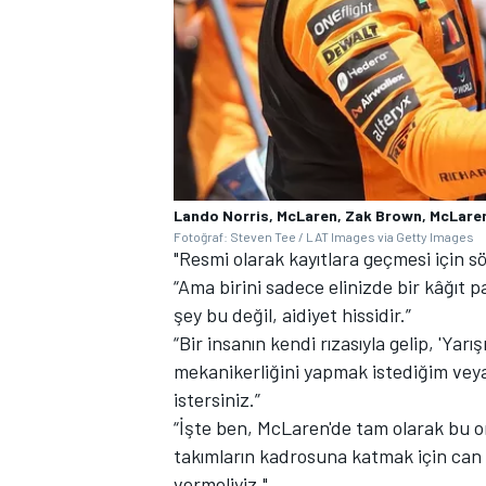
Lando Norris, McLaren, Zak Brown, McLare
Fotoğraf: Steven Tee / LAT Images via Getty Images
"Resmi olarak kayıtlara geçmesi için s
“Ama birini sadece elinizde bir kâğıt 
şey bu değil, aidiyet hissidir.”
“Bir insanın kendi rızasıyla gelip, 'Yar
mekanikerliğini yapmak istediğim vey
istersiniz.”
“İşte ben, McLaren'de tam olarak bu 
takımların kadrosuna katmak için can a
vermeliyiz."