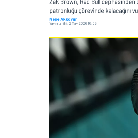
Zak Brown, Red Bull cephesinden ge
patronluğu görevinde kalacağını vu
MOTOGP
Neşe Akkoyun
Yayın tarihi:
2 May 2026 10:05
WORLD SUPERBIKE