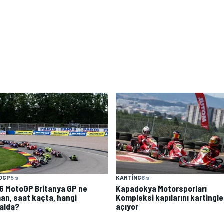
OGP
5 s
KARTING
6 s
6 MotoGP Britanya GP ne
Kapadokya Motorsporları
an, saat kaçta, hangi
Kompleksi kapılarını kartingle
alda?
açıyor