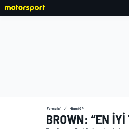
FORMULA 1
Formula 1
Miami GP
BROWN: “EN IYI