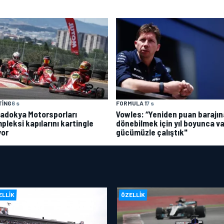
TING
6 s
FORMULA 1
7 s
adokya Motorsporları
Vowles: “Yeniden puan barajın
pleksi kapılarını kartingle
dönebilmek için yıl boyunca va
yor
gücümüzle çalıştık"
ELLIK
ÖZELLIK