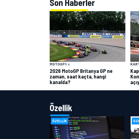
Son Haberler
MOTOGP
5 s
KAR
2026 MotoGP Britanya GP ne
Kap
zaman, saat kaçta, hangi
Kom
kanalda?
açı
Özellik
ÖZELLIK
ÖZ