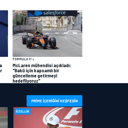
FORMULA 1
7 s
a
McLaren mühendisi açıkladı:
r
"Bakü için kapsamlı bir
güncelleme getirmeyi
hedefliyoruz"
PRIME IÇERIĞINI KEŞFEDIN
ÖZELLIK