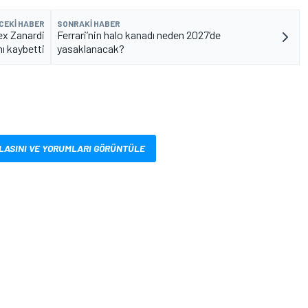
CEKI HABER
SONRAKI HABER
ex Zanardi
Ferrari’nin halo kanadı neden 2027’de
nı kaybetti
yasaklanacak?
LASINI VE YORUMLARI GÖRÜNTÜLE