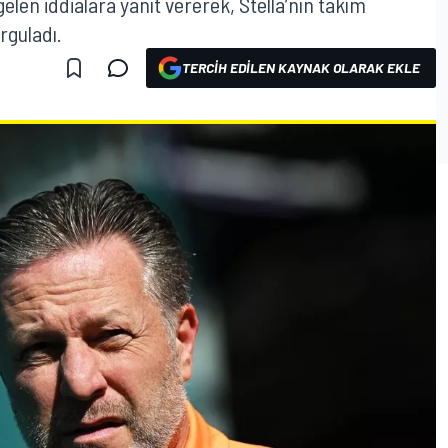
len iddialara yanıt vererek, Stella’nın takım
rguladı.
TERCIH EDILEN KAYNAK OLARAK EKLE