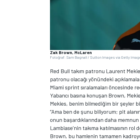
Zak Brown, McLaren
WRC
Fotoğraf: Sam Bagnall / Sutton Images via Getty Imag
Red Bull takım patronu Laurent Mekies
patronu olacağı yönündeki açıklamalar
Miami sprint sıralamaları öncesinde re
Yabancı basına konuşan Brown, Mekies’in
Mekies, benim bilmediğim bir şeyler bil
“Ama ben de şunu biliyorum; pit alanı
onun başardıklarından daha memnun o
Lambiase’nin takıma katılmasının rol d
Brown, bu hamlenin tamamen kadroyu 