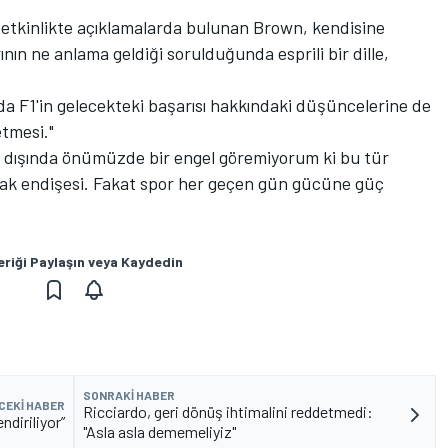
ir etkinlikte açıklamalarda bulunan Brown, kendisine
nın ne anlama geldiği sorulduğunda esprili bir dille,
a F1'in gelecekteki başarısı hakkındaki düşüncelerine de
tmesi."
r dışında önümüzde bir engel göremiyorum ki bu tür
tak endişesi. Fakat spor her geçen gün gücüne güç
eriği Paylaşın veya Kaydedin
SONRAKI HABER
CEKI HABER
Ricciardo, geri dönüş ihtimalini reddetmedi:
ndiriliyor”
"Asla asla dememeliyiz"