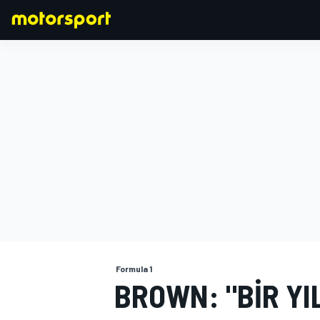
FORMULA 1
Formula 1
BROWN: "BIR YI