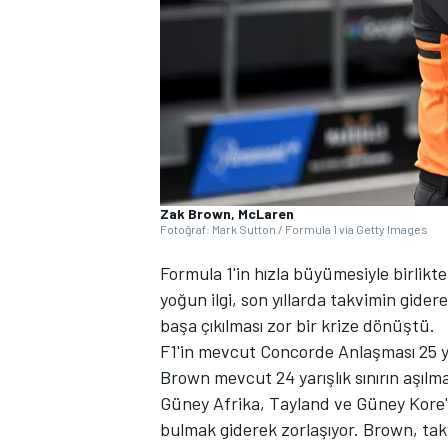
WRC
Zak Brown, McLaren
Fotoğraf: Mark Sutton / Formula 1 via Getty Images
Formula 1'in hızla büyümesiyle birlikte
yoğun ilgi, son yıllarda takvimin gide
başa çıkılması zor bir krize dönüştü.
F1'in mevcut Concorde Anlaşması 25 y
Brown mevcut 24 yarışlık sınırın aşılm
Güney Afrika, Tayland ve Güney Kore'
bulmak giderek zorlaşıyor. Brown, takvi