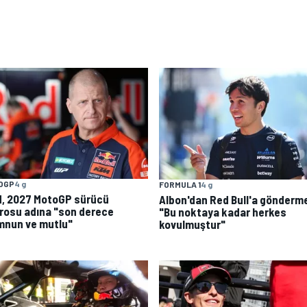
OGP
4 g
FORMULA 1
4 g
, 2027 MotoGP sürücü
Albon'dan Red Bull'a gönderm
rosu adına "son derece
"Bu noktaya kadar herkes
nun ve mutlu"
kovulmuştur"