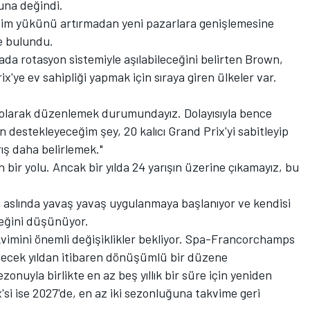
ğuna değindi.
vim yükünü artırmadan yeni pazarlara genişlemesine
de bulundu.
ada rotasyon sistemiyle aşılabileceğini belirten Brown,
x'ye ev sahipliği yapmak için sıraya giren ülkeler var.
ü olarak düzenlemek durumundayız. Dolayısıyla bence
estekleyeceğim şey, 20 kalıcı Grand Prix'yi sabitleyip
rış daha belirlemek."
 bir yolu. Ancak bir yılda 24 yarışın üzerine çıkamayız, bu
ı aslında yavaş yavaş uygulanmaya başlanıyor ve kendisi
ceğini düşünüyor.
vimini önemli değişiklikler bekliyor. Spa-Francorchamps
lecek yıldan itibaren dönüşümlü bir düzene
onuyla birlikte en az beş yıllık bir süre için yeniden
si ise 2027'de, en az iki sezonluğuna takvime geri