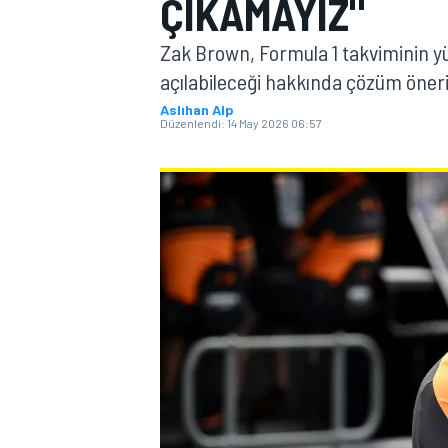
ÇIKAMAYIZ"
MOTOGP
Zak Brown, Formula 1 takviminin yü
açılabileceği hakkında çözüm öner
Aslıhan Alp
Düzenlendi:
14 May 2026 06:57
WORLD SUPERBIKE