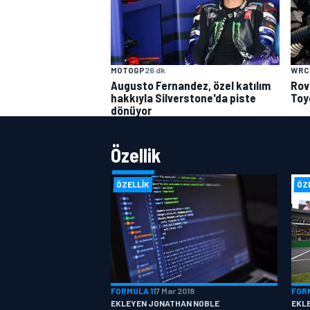
WRC
MOTOGP
26 dk
Rov
Augusto Fernandez, özel katılım
Toy
hakkıyla Silverstone'da piste
dönüyor
Özellik
ÖZELLIK
ÖZ
FORMULA 1
17 Mar 2018
FOR
EKLEYEN JONATHAN NOBLE
EKL