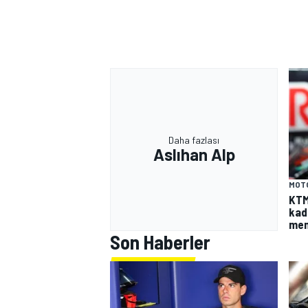
Daha fazlası
Aslıhan Alp
MOT
KTM
kad
mem
Son Haberler