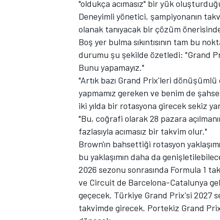
"oldukça acımasız" bir yük oluşturdu
Deneyimli yönetici, şampiyonanın tak
olanak tanıyacak bir çözüm önerisin
Boş yer bulma sıkıntısının tam bu nokt
TÜRK SPORCULAR
durumu şu şekilde özetledi: "Grand Pri
Bunu yapamayız."
"Artık bazı Grand Prix'leri dönüşüml
yapmamız gereken ve benim de şahsen d
iki yılda bir rotasyona girecek sekiz ya
"Bu, coğrafi olarak 28 pazara açılmanın
fazlasıyla acımasız bir takvim olur."
Brown'ın bahsettiği rotasyon yaklaşım
bu yaklaşımın daha da genişletilebile
2026 sezonu sonrasında Formula 1 tak
ve Circuit de Barcelona-Catalunya ge
geçecek. Türkiye Grand Prix'si 2027 sez
takvimde girecek. Portekiz Grand Prix'