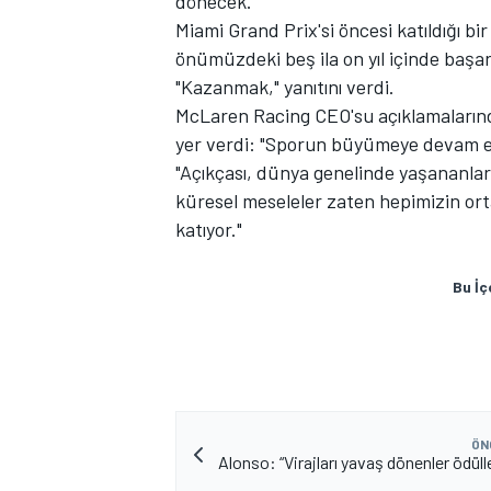
dönecek.
Miami Grand Prix'si öncesi katıldığı b
önümüzdeki beş ila on yıl içinde başarı
"Kazanmak," yanıtını verdi.
McLaren Racing CEO'su açıklamalarınd
yer verdi: "Sporun büyümeye devam e
"Açıkçası, dünya genelinde yaşananla
küresel meseleler zaten hepimizin or
katıyor."
Bu İç
ÖN
Alonso: “Virajları yavaş dönenler ödülle