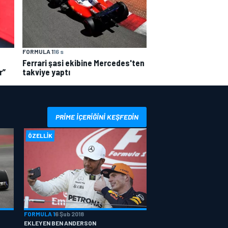
FORMULA 1
16 s
Ferrari şasi ekibine Mercedes'ten
r”
takviye yaptı
PRIME IÇERIĞINI KEŞFEDIN
ÖZELLIK
FORMULA 1
6 Şub 2018
EKLEYEN BEN ANDERSON