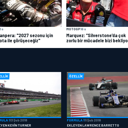
1 s
MOTOGP
16 s
anpera: "2027 sezonu için
Marquez: “Silverstone’da çok
ota ile görüşeceğiz"
zorlu bir mücadele bizi bekliyo
ELLIK
ÖZELLIK
MULA 1
13 Şub 2018
FORMULA 1
11 Şub 2018
EYEN KEVIN TURNER
EKLEYEN LAWRENCE BARRETTO