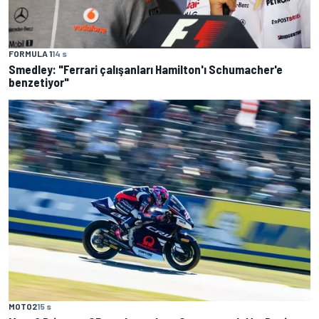
FORMULA 1
14 s
Smedley: "Ferrari çalışanları Hamilton'ı Schumacher'e
benzetiyor"
MOTO2
15 s