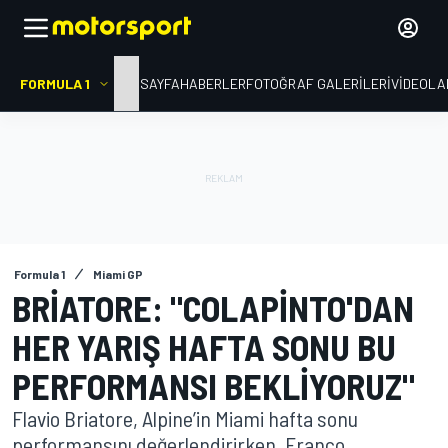
FORMULA 1
ANA SAYFA
HABERLER
FOTOĞRAF GALERILERI
VIDEOLA
Formula 1
Miami GP
BRIATORE: "COLAPINTO'DAN
HER YARIŞ HAFTA SONU BU
PERFORMANSI BEKLIYORUZ"
Flavio Briatore, Alpine’in Miami hafta sonu
performansını değerlendirirken, Franco