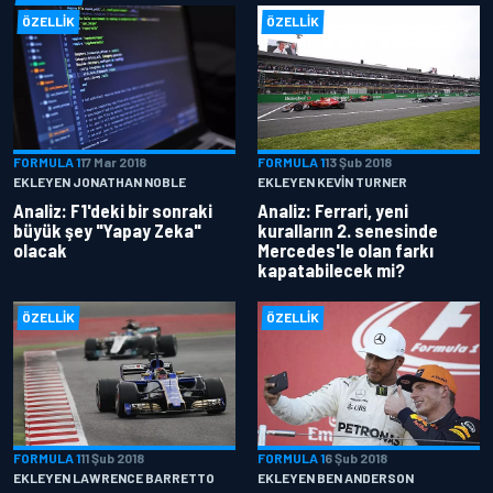
ÖZELLIK
ÖZELLIK
FORMULA 1
17 Mar 2018
FORMULA 1
13 Şub 2018
EKLEYEN JONATHAN NOBLE
EKLEYEN KEVIN TURNER
Analiz: F1'deki bir sonraki
Analiz: Ferrari, yeni
büyük şey "Yapay Zeka"
kuralların 2. senesinde
olacak
Mercedes'le olan farkı
kapatabilecek mi?
ÖZELLIK
ÖZELLIK
FORMULA 1
11 Şub 2018
FORMULA 1
6 Şub 2018
EKLEYEN LAWRENCE BARRETTO
EKLEYEN BEN ANDERSON