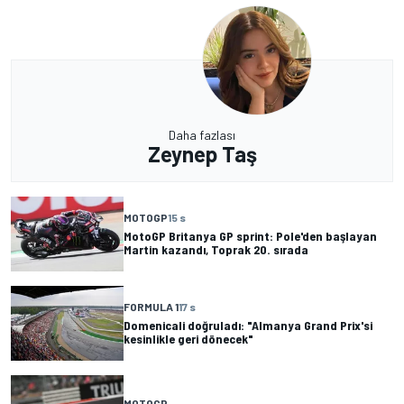
Daha fazlası
Zeynep Taş
MOTOGP
15 s
MotoGP Britanya GP sprint: Pole'den başlayan
Martin kazandı, Toprak 20. sırada
FORMULA 1
17 s
Domenicali doğruladı: "Almanya Grand Prix'si
kesinlikle geri dönecek"
MOTOGP