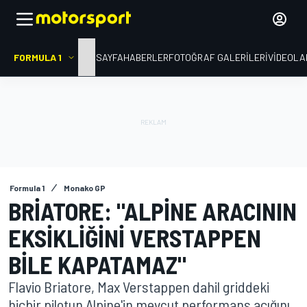
FORMULA 1
ANA SAYFA
HABERLER
FOTOĞRAF GALERILERI
VIDEOLA
Formula 1
Monako GP
BRIATORE: "ALPINE ARACININ
EKSIKLIĞINI VERSTAPPEN
BILE KAPATAMAZ"
Flavio Briatore, Max Verstappen dahil griddeki
hiçbir pilotun Alpine'in mevcut performans açığını