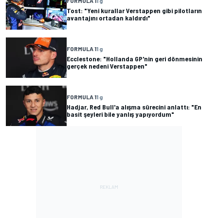
FORMULA 1
1 g
Tost: "Yeni kurallar Verstappen gibi pilotların
avantajını ortadan kaldırdı"
FORMULA 1
1 g
Ecclestone: "Hollanda GP'nin geri dönmesinin
gerçek nedeni Verstappen"
FORMULA 1
1 g
Hadjar, Red Bull'a alışma sürecini anlattı: "En
basit şeyleri bile yanlış yapıyordum"