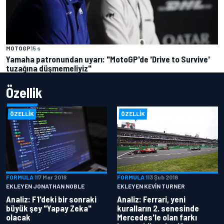
MOTOGP
15 s
Yamaha patronundan uyarı: "MotoGP'de 'Drive to Survive'
tuzağına düşmemeliyiz"
Özellik
ÖZELLIK
ÖZELLIK
FORMULA 1
17 Mar 2018
FORMULA 1
13 Şub 2018
EKLEYEN JONATHAN NOBLE
EKLEYEN KEVIN TURNER
Analiz: F1'deki bir sonraki
Analiz: Ferrari, yeni
büyük şey "Yapay Zeka"
kuralların 2. senesinde
olacak
Mercedes'le olan farkı