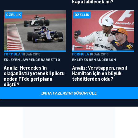
kapatabilecek mi?
ÖZELLIK
ÖZELLIK
FORMULA 1
11 Şub 2018
FORMULA 1
6 Şub 2018
EKLEYEN LAWRENCE BARRETTO
EKLEYEN BEN ANDERSON
Analiz: Mercedes'in
Analiz: Verstappen, nasıl
olağanüstü yetenekli pilotu
Hamilton için en büyük
neden F1'de geri plana
tehditlerden oldu?
düştü?
DAHA FAZLASINI GÖRÜNTÜLE