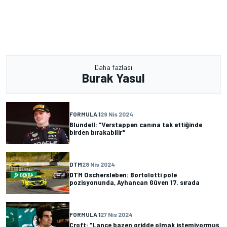
Daha fazlası
Burak Yasul
FORMULA 1
29 Nis 2024
Blundell: "Verstappen canına tak ettiğinde
birden bırakabilir"
DTM
28 Nis 2024
DTM Oschersleben: Bortolotti pole
pozisyonunda, Ayhancan Güven 17. sırada
FORMULA 1
27 Nis 2024
Croft: "Lance bazen gridde olmak istemiyormuş