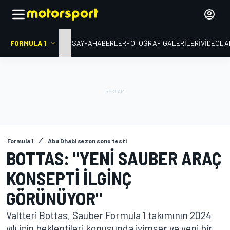
FORMULA 1
ANA SAYFA
HABERLER
FOTOĞRAF GALERILERI
VIDEOLA
Formula 1
Abu Dhabi sezon sonu testi
BOTTAS: "YENI SAUBER ARAÇ
KONSEPTI ILGINÇ
GÖRÜNÜYOR"
Valtteri Bottas, Sauber Formula 1 takımının 2024
yılı için beklentileri konusunda iyimser ve yeni bir