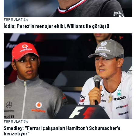
FORMULA 1
12 s
İddia: Perez’in menajer ekibi, Williams ile görüştü
FORMULA 1
13 s
Smedley: "Ferrari çalışanları Hamilton'ı Schumacher'e
benzetiyor"