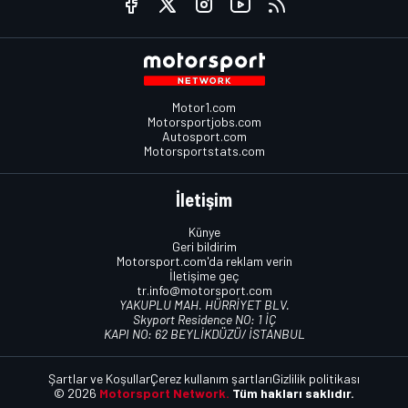
Motor1.com
Motorsportjobs.com
Autosport.com
Motorsportstats.com
İletişim
Künye
Geri bildirim
Motorsport.com'da reklam verin
İletişime geç
tr.info@motorsport.com
YAKUPLU MAH. HÜRRİYET BLV.
Skyport Residence NO: 1 İÇ
KAPI NO: 62 BEYLİKDÜZÜ/ İSTANBUL
Şartlar ve Koşullar
Çerez kullanım şartları
Gizlilik politikası
© 2026
Motorsport Network.
Tüm hakları saklıdır.