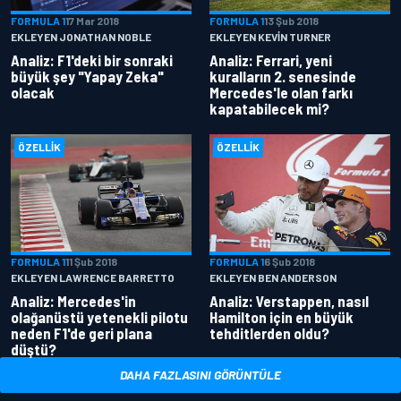
FORMULA 1
17 Mar 2018
FORMULA 1
13 Şub 2018
EKLEYEN JONATHAN NOBLE
EKLEYEN KEVIN TURNER
Analiz: F1'deki bir sonraki
Analiz: Ferrari, yeni
büyük şey "Yapay Zeka"
kuralların 2. senesinde
olacak
Mercedes'le olan farkı
kapatabilecek mi?
ÖZELLIK
ÖZELLIK
FORMULA 1
11 Şub 2018
FORMULA 1
6 Şub 2018
EKLEYEN LAWRENCE BARRETTO
EKLEYEN BEN ANDERSON
Analiz: Mercedes'in
Analiz: Verstappen, nasıl
olağanüstü yetenekli pilotu
Hamilton için en büyük
neden F1'de geri plana
tehditlerden oldu?
düştü?
DAHA FAZLASINI GÖRÜNTÜLE