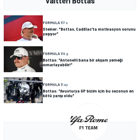
Valtteri Bottas
FORMULA 1
17 s
Steiner: "Bottas, Cadillac'ta motivasyon sorunu
yaşıyor"
FORMULA 1
19 g
Bottas: "Antonelli bana bir akşam yemeği
ısmarlayabilir!"
FORMULA 1
1 ay
Bottas: "Avusturya GP bizim için bu sezonun en
kötü yarışı oldu"