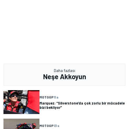
Daha fazlası
Neşe Akkoyun
MOTOGP
11 s
Marquez: “Silverstone’da çok zorlu bir mücadele
bizi bekliyor”
MOTOGP
13 s