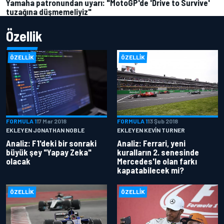
Yamaha patronundan uyarı: "MotoGP'de 'Drive to Survive'
tuzağına düşmemeliyiz"
Özellik
ÖZELLIK
ÖZELLIK
FORMULA 1
17 Mar 2018
FORMULA 1
13 Şub 2018
EKLEYEN JONATHAN NOBLE
EKLEYEN KEVIN TURNER
Analiz: F1'deki bir sonraki
Analiz: Ferrari, yeni
büyük şey "Yapay Zeka"
kuralların 2. senesinde
olacak
Mercedes'le olan farkı
kapatabilecek mi?
ÖZELLIK
ÖZELLIK