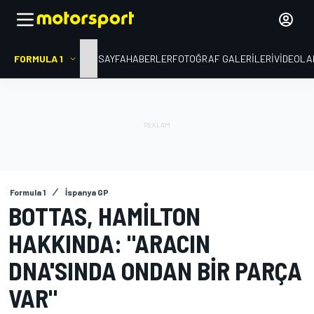
FORMULA 1
ANA SAYFA
HABERLER
FOTOĞRAF GALERILERI
VIDEOLA
Formula 1
İspanya GP
BOTTAS, HAMILTON
HAKKINDA: "ARACIN
DNA'SINDA ONDAN BIR PARÇA
VAR"