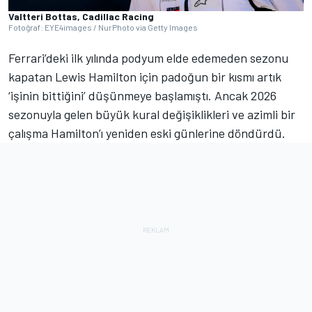
Valtteri Bottas, Cadillac Racing
Fotoğraf: EYE4images / NurPhoto via Getty Images
Ferrari’deki ilk yılında podyum elde edemeden sezonu
kapatan Lewis Hamilton için padoğun bir kısmı artık
‘işinin bittiğini’ düşünmeye başlamıştı. Ancak 2026
sezonuyla gelen büyük kural değişiklikleri ve azimli bir
çalışma Hamilton’ı yeniden eski günlerine döndürdü.