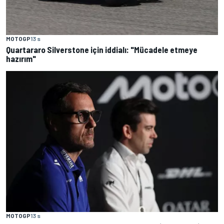
MOTOGP
13 s
Quartararo Silverstone için iddialı: "Mücadele etmeye
hazırım"
MOTOGP
13 s