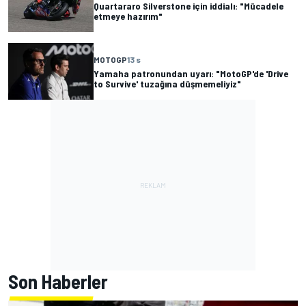
Quartararo Silverstone için iddialı: "Mücadele
etmeye hazırım"
MOTOGP
13 s
Yamaha patronundan uyarı: "MotoGP'de 'Drive
to Survive' tuzağına düşmemeliyiz"
Son Haberler