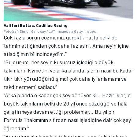
Valtteri Bottas, Cadillac Racing
Fotoğraf: Simon Galloway / LAT Images via Getty Images
Çok fazla sorun çözmemiz gerekti, hatta belki de
tahmin ettiğimden çok daha fazlasını. Ama neyin içine
atladığımın bilincindeydim.”
“Bu durum, her şeyin kusursuz işlediği o büyük
takımların kıymetini ve arka planda işlerin nasıl bu kadar
tıkır tıkır yürüdüğünü şimdi çok daha iyi anlamamı ve
takdir etmemi sağladı.”
“Arka planda o kadar çok şey dönüyor ki... Hazırlıklar, o
büyük takımların belki de 20 yıl önce çözdüğü ve hâlâ
geliştirmeye devam ettiği problemler... Bu yıl bir
Formula 1 takımının sıfırdan nasıl işlediğine dair çok şey
öğrendim.”
“Bunu deneyimlemek oldukça havalı ama takım olarak