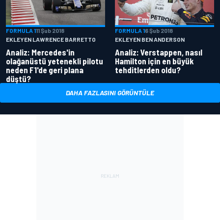
FORMULA 1
11 Şub 2018
FORMULA 1
6 Şub 2018
EKLEYEN LAWRENCE BARRETTO
EKLEYEN BEN ANDERSON
Analiz: Mercedes'in
Analiz: Verstappen, nasıl
olağanüstü yetenekli pilotu
Hamilton için en büyük
neden F1'de geri plana
tehditlerden oldu?
düştü?
DAHA FAZLASINI GÖRÜNTÜLE