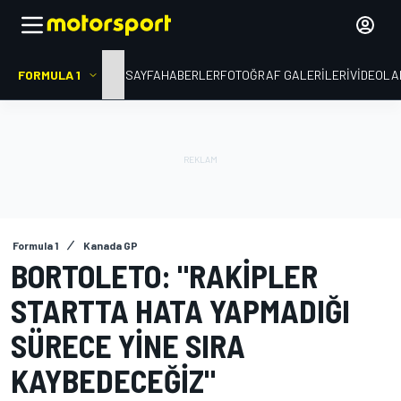
FORMULA 1
ANA SAYFA
HABERLER
FOTOĞRAF GALERILERI
VIDEOLA
Formula 1
Kanada GP
BORTOLETO: "RAKIPLER
STARTTA HATA YAPMADIĞI
SÜRECE YINE SIRA
KAYBEDECEĞIZ"