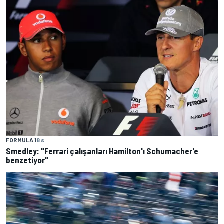
FORMULA 1
8 s
Smedley: "Ferrari çalışanları Hamilton'ı Schumacher'e
benzetiyor"