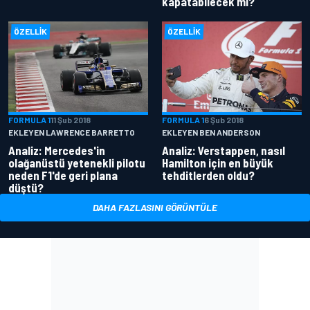
kapatabilecek mi?
ÖZELLIK
ÖZELLIK
FORMULA 1
11 Şub 2018
FORMULA 1
6 Şub 2018
EKLEYEN LAWRENCE BARRETTO
EKLEYEN BEN ANDERSON
Analiz: Mercedes'in
Analiz: Verstappen, nasıl
olağanüstü yetenekli pilotu
Hamilton için en büyük
neden F1'de geri plana
tehditlerden oldu?
düştü?
DAHA FAZLASINI GÖRÜNTÜLE