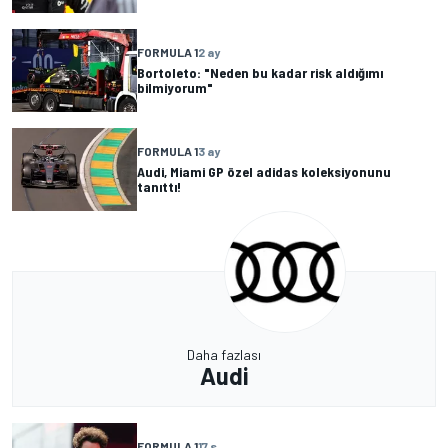
FORMULA 1
2 ay
Bortoleto: "Neden bu kadar risk aldığımı
bilmiyorum"
FORMULA 1
3 ay
Audi, Miami GP özel adidas koleksiyonunu
tanıttı!
Daha fazlası
Audi
FORMULA 1
17 s