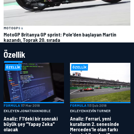
MOTOGP
9 s
MotoGP Britanya GP sprint: Pole'den başlayan Martin
kazandı, Toprak 20. sırada
Özellik
ÖZELLIK
ÖZELLIK
FORMULA 1
17 Mar 2018
FORMULA 1
13 Şub 2018
EKLEYEN JONATHAN NOBLE
EKLEYEN KEVIN TURNER
Analiz: F1'deki bir sonraki
Analiz: Ferrari, yeni
büyük şey "Yapay Zeka"
kuralların 2. senesinde
olacak
Mercedes'le olan farkı