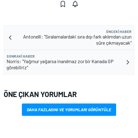
ÖNCEKI HABER
Antonelli: "Sıralamalardaki sıra dışı fark aklımdan uzun
süre çıkmayacak"
SONRAKI HABER
Norris: "Yağmur yağarsa inanılmaz zor bir Kanada GP
görebiliriz"
ÖNE ÇIKAN YORUMLAR
DAHA FAZLASINI VE YORUMLARI GÖRÜNTÜLE