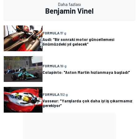
Daha fazlası
Benjamin Vinel
FORMULA 1
7 g
Audi: “Bir sonraki motor güncellemesi
önümüzdeki yıl gelecek”
FORMULA 1
9 g
Colapinto: "Aston Martin hızlanmaya başladı"
FORMULA 1
12 g
Vasseur: "Yarışlarda çok daha iyi iş çıkarmamız
gerekiyor”