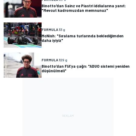
Binotto'dan Sainz ve Piastri iddialarına yanıt:
"Mevcut kadromuzdan memnunuz"
FORMULA 1
3 g
McNish: "Sıralama turlarında beklediğimden
daha iyiyiz"
FORMULA 1
29 g
Binotto’dan FIA’ya çağrı: "ADUO sistemi yeniden
düşünülmeli"