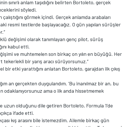
in sınırlı anlam taşıdığını belirten Bortoleto, gerçek
ceklerini söyledi.
n çalıştığını görmek içindi. Gerçek anlamda arabaları
ki resmi testlerde başlayacağız. O gün yapılan sürüşler
r.”
köklü değişimi olarak tanımlayan genç pilot, sürüş
ını kabul etti.
eğişimi ve muhtemelen son birkaç on yılın en büyüğü. Her
t tekerlekli bir yarış aracı sürüyorsunuz.”
l bir etki yarattığını anlatan Bortoleto, garajdan ilk çıkış
ktığım an gerçekten duygulandım. ‘Bu inanılmaz bir an, bu
en odaklanıyorsunuz ama o ilk anda hissetmemek
ile uzun olduğunu dile getiren Bortoleto, Formula 1’de
çıkça ifade etti.
ası kış arasını bile istemezdim. Ailemle birkaç gün