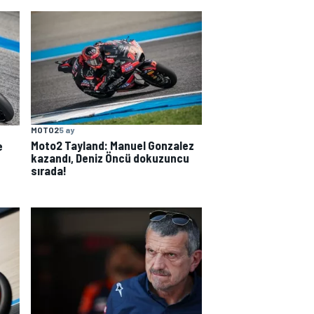
MOTO2
5 ay
Moto2 Tayland: Manuel Gonzalez
e
kazandı, Deniz Öncü dokuzuncu
sırada!