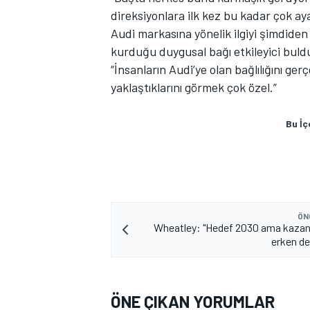
direksiyonlara ilk kez bu kadar çok ay
Audi markasına yönelik ilgiyi şimdiden 
kurduğu duygusal bağı etkileyici buldu
“İnsanların Audi’ye olan bağlılığını g
yaklaştıklarını görmek çok özel.”
Bu İç
MOTOSİKLET
ÖN
Wheatley: "Hedef 2030 ama kaza
erken d
ÖNE ÇIKAN YORUMLAR