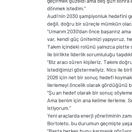
geçirmek güzeldi ama beş gün sonra e
dönmek istedim.”
Audi’nin 2030 şampiyonluk hedefini g
değil, doğru bir süreçle mümkün olaca
“Umarım 2030’dan önce başarırız ama b
var, kendi güç ünitemizi yapıyoruz, her
Takım içindeki rolünü yalnızca pistte 
ile birlikte liderlik sorumluluğu taşıdıkl
“Biz aracı süren kişileriz. Takımı doğ
istediğimizi göstermeliyiz. Nico ile bi
2026 için net bir sonuç hedefi koymakta
ilerlemeyi öncelik olarak gördüğünü be
“Şu an hedef olarak bir sonuç söyleme
Ama benim için ana kelime ilerleme. 
istiyorum.”
Yeni araçlarda enerji yönetiminin zam
Bortoleto, bu durumun geçmişte yaşan
“Başta herkes bunu karmaşık görüyor