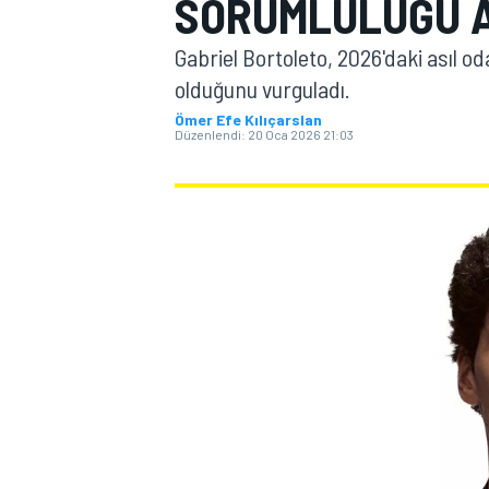
SORUMLULUĞU A
MOTOGP
Gabriel Bortoleto, 2026'daki asıl od
olduğunu vurguladı.
Ömer Efe Kılıçarslan
Düzenlendi:
20 Oca 2026 21:03
WORLD SUPERBIKE