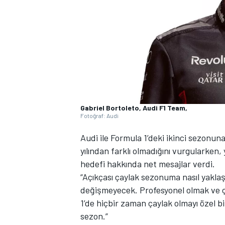
WRC
Gabriel Bortoleto, Audi F1 Team,
Fotoğraf: Audi
Audi ile Formula 1’deki ikinci sezonuna
yılından farklı olmadığını vurgularken, 
hedefi hakkında net mesajlar verdi.
“Açıkçası çaylak sezonuma nasıl yakla
değişmeyecek. Profesyonel olmak ve ç
1’de hiçbir zaman çaylak olmayı özel b
sezon.”