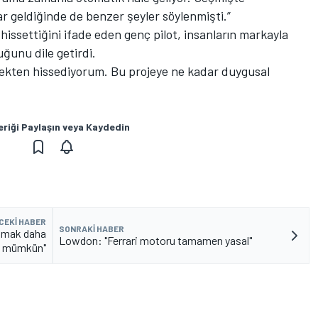
ar geldiğinde de benzer şeyler söylenmişti.”
hissettiğini ifade eden genç pilot, insanların markayla
ğunu dile getirdi.
erçekten hissediyorum. Bu projeye ne kadar duygusal
eriği Paylaşın veya Kaydedin
CEKI HABER
SONRAKI HABER
nmak daha
Lowdon: "Ferrari motoru tamamen yasal"
e mümkün"