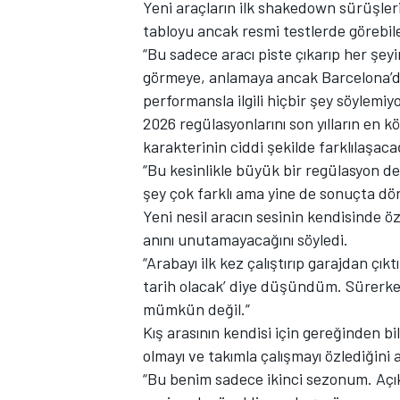
Yeni araçların ilk shakedown sürüşlerin
tabloyu ancak resmi testlerde görebile
“Bu sadece aracı piste çıkarıp her şeyi
görmeye, anlamaya ancak Barcelona’da
TÜRK SPORCULAR
performansla ilgili hiçbir şey söylemiyo
2026 regülasyonlarını son yılların en 
karakterinin ciddi şekilde farklılaşacağ
“Bu kesinlikle büyük bir regülasyon d
şey çok farklı ama yine de sonuçta dör
Yeni nesil aracın sesinin kendisinde öze
anını unutamayacağını söyledi.
“Arabayı ilk kez çalıştırıp garajdan çı
tarih olacak’ diye düşündüm. Sürerk
mümkün değil.”
Kış arasının kendisi için gereğinden b
olmayı ve takımla çalışmayı özlediğini a
“Bu benim sadece ikinci sezonum. Açıkç