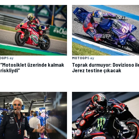
OGP
5 ay
MOTOGP
5 ay
: “Motosiklet üzerinde kalmak
Toprak durmuyor: Dovizioso il
 riskliydi”
Jerez testine çıkacak