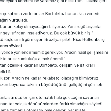
vdeyken kendimi işe yaramaz gibi hissettim. Takıma geri
erçekçi ama zorlu bulan Bortoleto, bunun kısa vadede
ğını vurguladı.
unun kolay olmayacağını biliyoruz. Yeni regülasyonlar
 şeyi sıfırdan inşa ediyoruz. Bu çok büyük bir iş.”
sürüşle sınırlı görmeyen Brezilyalı pilot, Nico Hülkenberg
arını söyledi.
ru yönde yönlendirmemiz gerekiyor. Aracın nasıl gelişmesini
rlikte bu sorumluluğu almak önemli.”
n özellikle kaçınan Bortoleto, gelişimi ve istikrarlı
lirtti.
k zor. Aracın ne kadar rekabetçi olacağını bilmiyoruz.
Sezon boyunca takımın büyüdüğünü, geliştiğini görmek
anla sürücüler için otomatik hale geleceğini savunan
an teknolojik dönüşümlerden farklı olmadığını söyledi.
 ama zamanla otomatik hale geliyor. Geçmişte