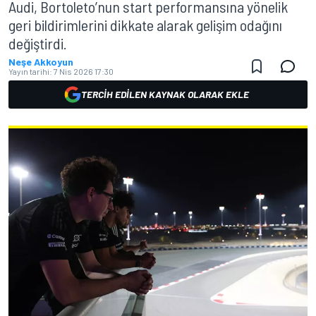
Audi, Bortoleto’nun start performansına yönelik
geri bildirimlerini dikkate alarak gelişim odağını
değiştirdi.
Neşe Akkoyun
Yayın tarihi:
7 Nis 2026 17:30
TERCIH EDILEN KAYNAK OLARAK EKLE