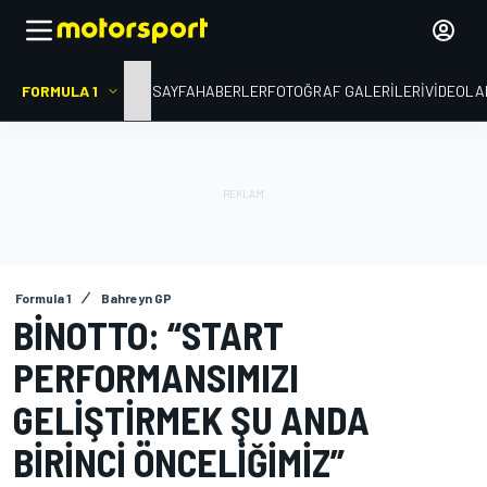
FORMULA 1
ANA SAYFA
HABERLER
FOTOĞRAF GALERILERI
VIDEOLA
Formula 1
Bahreyn GP
BINOTTO: “START
PERFORMANSIMIZI
GELIŞTIRMEK ŞU ANDA
BIRINCI ÖNCELIĞIMIZ”