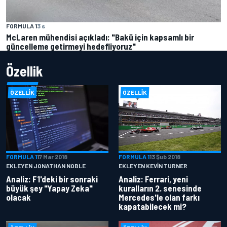
FORMULA 1
3 s
McLaren mühendisi açıkladı: "Bakü için kapsamlı bir
güncelleme getirmeyi hedefliyoruz"
Özellik
ÖZELLIK
ÖZELLIK
FORMULA 1
17 Mar 2018
FORMULA 1
13 Şub 2018
EKLEYEN JONATHAN NOBLE
EKLEYEN KEVIN TURNER
Analiz: F1'deki bir sonraki
Analiz: Ferrari, yeni
büyük şey "Yapay Zeka"
kuralların 2. senesinde
olacak
Mercedes'le olan farkı
kapatabilecek mi?