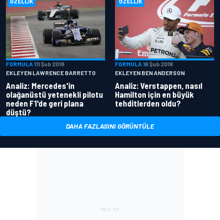
ÖZELLIK
ÖZELLIK
FORMULA 1
11 Şub 2018
FORMULA 1
6 Şub 2018
EKLEYEN LAWRENCE BARRETTO
EKLEYEN BEN ANDERSON
Analiz: Mercedes'in
Analiz: Verstappen, nasıl
olağanüstü yetenekli pilotu
Hamilton için en büyük
neden F1'de geri plana
tehditlerden oldu?
düştü?
DAHA FAZLASINI GÖRÜNTÜLE