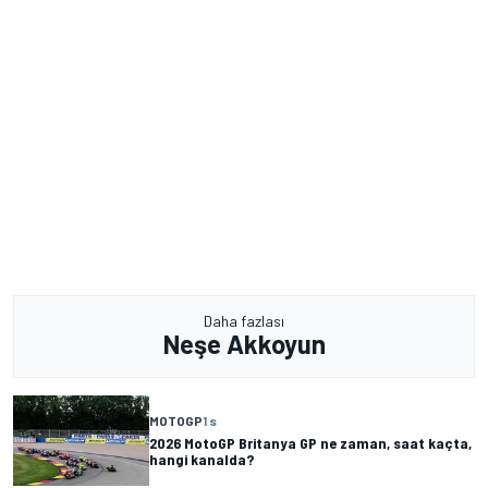
Daha fazlası
Neşe Akkoyun
MOTOGP
1 s
2026 MotoGP Britanya GP ne zaman, saat kaçta,
hangi kanalda?