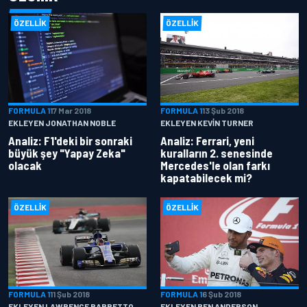
ÖZELLIK
ÖZELLIK
FORMULA 1
17 Mar 2018
FORMULA 1
13 Şub 2018
EKLEYEN JONATHAN NOBLE
EKLEYEN KEVIN TURNER
Analiz: F1'deki bir sonraki
Analiz: Ferrari, yeni
büyük şey "Yapay Zeka"
kuralların 2. senesinde
olacak
Mercedes'le olan farkı
kapatabilecek mi?
ÖZELLIK
ÖZELLIK
FORMULA 1
11 Şub 2018
FORMULA 1
6 Şub 2018
EKLEYEN LAWRENCE BARRETTO
EKLEYEN BEN ANDERSON