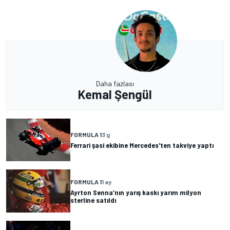
Daha fazlası
Kemal Şengül
FORMULA 1
3 g
Ferrari şasi ekibine Mercedes'ten takviye yaptı
FORMULA 1
1 ay
Ayrton Senna’nın yarış kaskı yarım milyon
sterline satıldı