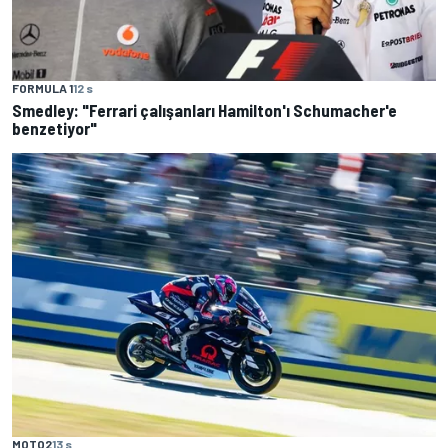
FORMULA 1
12 s
Smedley: "Ferrari çalışanları Hamilton'ı Schumacher'e
benzetiyor"
MOTO2
13 s