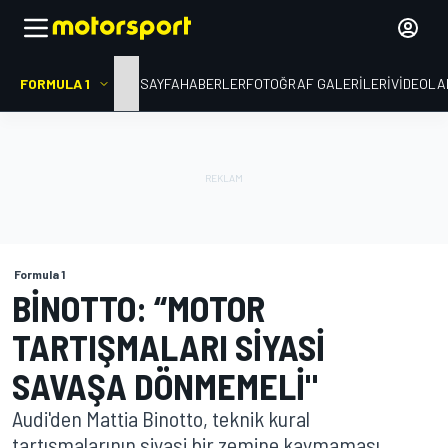
FORMULA 1
ANA SAYFA
HABERLER
FOTOĞRAF GALERILERI
VIDEOLA
Formula 1
BINOTTO: “MOTOR
TARTIŞMALARI SIYASI
SAVAŞA DÖNMEMELI"
Audi'den Mattia Binotto, teknik kural
tartışmalarının siyasi bir zemine kaymaması