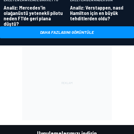
Analiz: Mercedes'in
Analiz: Verstappen, nasıl
olağanüstü yetenekli pilotu
Hamilton için en büyük
neden F1'de geri plana
tehditlerden oldu?
düştü?
DAHA FAZLASINI GÖRÜNTÜLE
Uygulamalarımızı indirin