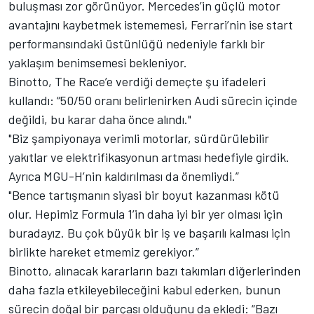
buluşması zor görünüyor. Mercedes’in güçlü motor
avantajını kaybetmek istememesi, Ferrari’nin ise start
performansındaki üstünlüğü nedeniyle farklı bir
yaklaşım benimsemesi bekleniyor.
Binotto, The Race’e verdiği demeçte şu ifadeleri
kullandı: “50/50 oranı belirlenirken Audi sürecin içinde
değildi, bu karar daha önce alındı."
"Biz şampiyonaya verimli motorlar, sürdürülebilir
yakıtlar ve elektrifikasyonun artması hedefiyle girdik.
Ayrıca MGU-H’nin kaldırılması da önemliydi.”
"Bence tartışmanın siyasi bir boyut kazanması kötü
olur. Hepimiz Formula 1’in daha iyi bir yer olması için
buradayız. Bu çok büyük bir iş ve başarılı kalması için
birlikte hareket etmemiz gerekiyor.”
Binotto, alınacak kararların bazı takımları diğerlerinden
daha fazla etkileyebileceğini kabul ederken, bunun
sürecin doğal bir parçası olduğunu da ekledi: “Bazı