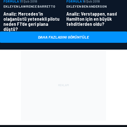
FORMULA 1
11 Şub 2018
FORMULA 1
6 Şub 2018
EKLEYEN LAWRENCE BARRETTO
EKLEYEN BEN ANDERSON
Analiz: Mercedes'in
Analiz: Verstappen, nasıl
olağanüstü yetenekli pilotu
Hamilton için en büyük
neden F1'de geri plana
tehditlerden oldu?
düştü?
DAHA FAZLASINI GÖRÜNTÜLE