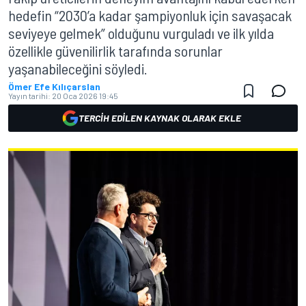
hedefin “2030’a kadar şampiyonluk için savaşacak
seviyeye gelmek” olduğunu vurguladı ve ilk yılda
özellikle güvenilirlik tarafında sorunlar
yaşanabileceğini söyledi.
Ömer Efe Kılıçarslan
Yayın tarihi:
20 Oca 2026 19:45
TERCIH EDILEN KAYNAK OLARAK EKLE