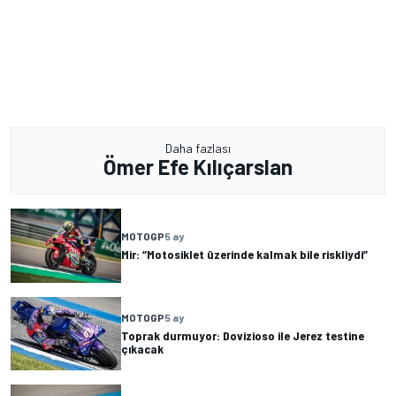
Daha fazlası
Ömer Efe Kılıçarslan
MOTOGP
5 ay
Mir: “Motosiklet üzerinde kalmak bile riskliydi”
MOTOGP
5 ay
Toprak durmuyor: Dovizioso ile Jerez testine
çıkacak