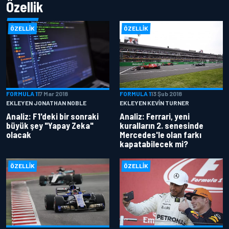
Özellik
ÖZELLIK
ÖZELLIK
FORMULA 1
17 Mar 2018
FORMULA 1
13 Şub 2018
EKLEYEN JONATHAN NOBLE
EKLEYEN KEVIN TURNER
Analiz: F1'deki bir sonraki
Analiz: Ferrari, yeni
büyük şey "Yapay Zeka"
kuralların 2. senesinde
olacak
Mercedes'le olan farkı
kapatabilecek mi?
ÖZELLIK
ÖZELLIK