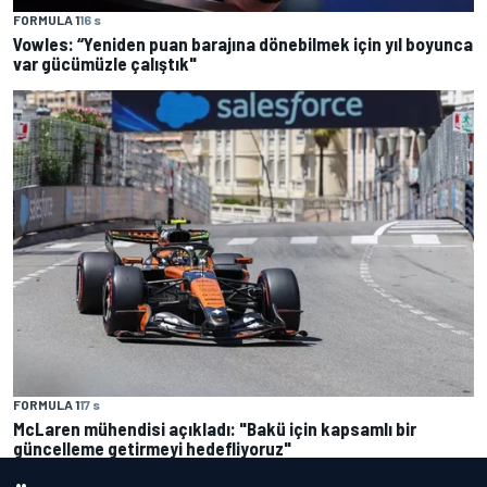
FORMULA 1
16 s
Vowles: “Yeniden puan barajına dönebilmek için yıl boyunca
var gücümüzle çalıştık"
FORMULA 1
17 s
McLaren mühendisi açıkladı: "Bakü için kapsamlı bir
güncelleme getirmeyi hedefliyoruz"