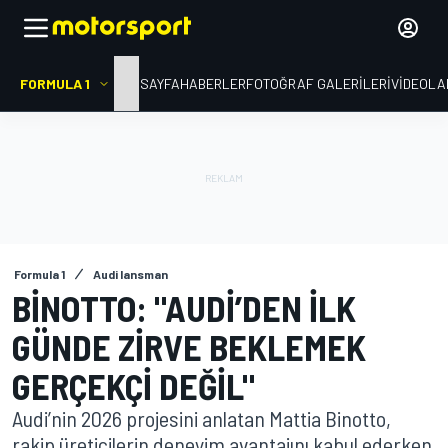
FORMULA 1
ANA SAYFA
HABERLER
FOTOĞRAF GALERILERI
VIDEOLA
Formula 1
Audi lansman
BINOTTO: "AUDI’DEN ILK
GÜNDE ZIRVE BEKLEMEK
GERÇEKÇI DEĞIL"
Audi’nin 2026 projesini anlatan Mattia Binotto,
rakip üreticilerin deneyim avantajını kabul ederken