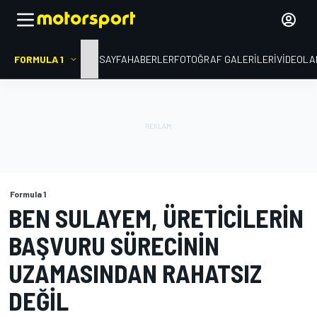
FORMULA 1
ANA SAYFA
HABERLER
FOTOĞRAF GALERILERI
VIDEOLA
Formula 1
BEN SULAYEM, ÜRETICILERIN
BAŞVURU SÜRECININ
UZAMASINDAN RAHATSIZ
DEĞIL