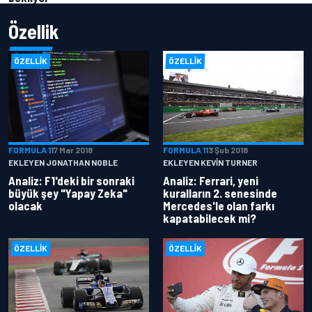
Özellik
ÖZELLIK
ÖZELLIK
FORMULA 1
17 Mar 2018
FORMULA 1
13 Şub 2018
EKLEYEN JONATHAN NOBLE
EKLEYEN KEVIN TURNER
Analiz: F1'deki bir sonraki
Analiz: Ferrari, yeni
büyük şey "Yapay Zeka"
kuralların 2. senesinde
olacak
Mercedes'le olan farkı
kapatabilecek mi?
ÖZELLIK
ÖZELLIK