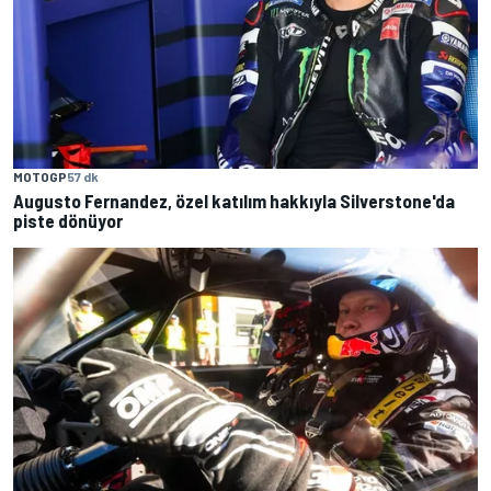
MOTOGP
57 dk
Augusto Fernandez, özel katılım hakkıyla Silverstone'da
piste dönüyor