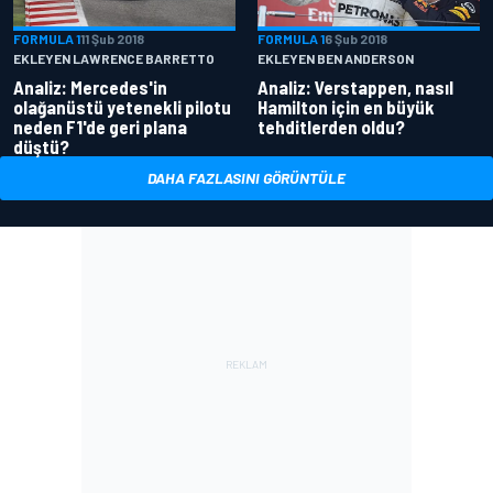
FORMULA 1
11 Şub 2018
FORMULA 1
6 Şub 2018
EKLEYEN LAWRENCE BARRETTO
EKLEYEN BEN ANDERSON
Analiz: Mercedes'in
Analiz: Verstappen, nasıl
olağanüstü yetenekli pilotu
Hamilton için en büyük
neden F1'de geri plana
tehditlerden oldu?
düştü?
DAHA FAZLASINI GÖRÜNTÜLE