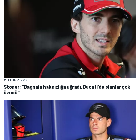
MOTOGP
12 dk
Stoner: "Bagnaia haksızlığa uğradı, Ducati'de olanlar çok
üzücü"