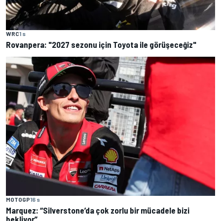
WRC
1 s
Rovanpera: "2027 sezonu için Toyota ile görüşeceğiz"
MOTOGP
16 s
Marquez: “Silverstone’da çok zorlu bir mücadele bizi
bekliyor”