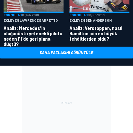
FORMULA 1
11 Şub 2018
FORMULA 1
6 Şub 2018
EKLEYEN LAWRENCE BARRETTO
EKLEYEN BEN ANDERSON
Analiz: Mercedes'in
Analiz: Verstappen, nasıl
olağanüstü yetenekli pilotu
Hamilton için en büyük
neden F1'de geri plana
tehditlerden oldu?
düştü?
DAHA FAZLASINI GÖRÜNTÜLE