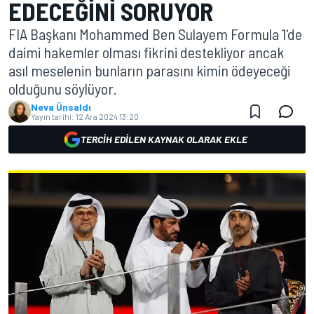
EDECEĞINI SORUYOR
FIA Başkanı Mohammed Ben Sulayem Formula 1'de
daimi hakemler olması fikrini destekliyor ancak
asıl meselenin bunların parasını kimin ödeyeceği
olduğunu söylüyor.
Neva Ünsaldı
Yayın tarihi:
12 Ara 2024 13:20
TERCIH EDILEN KAYNAK OLARAK EKLE