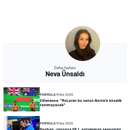
Daha fazlası
Neva Ünsaldı
FORMULA 1
1 Nis 2025
Villeneuve: "McLaren bu sezon Norris'e öncelik
tanımayacak"
FORMULA 1
1 Nis 2025
Doohan, Japonya GP 1. antrenman seansında