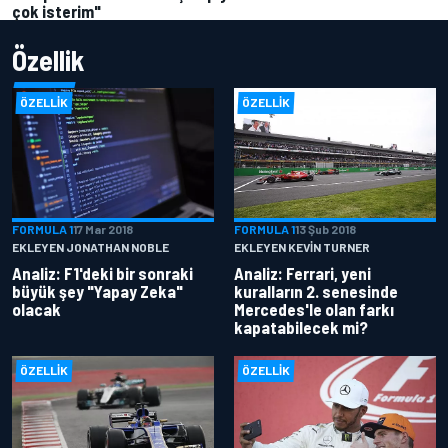
çok isterim"
Özellik
ÖZELLIK
ÖZELLIK
FORMULA 1
17 Mar 2018
FORMULA 1
13 Şub 2018
EKLEYEN JONATHAN NOBLE
EKLEYEN KEVIN TURNER
Analiz: F1'deki bir sonraki
Analiz: Ferrari, yeni
büyük şey "Yapay Zeka"
kuralların 2. senesinde
olacak
Mercedes'le olan farkı
kapatabilecek mi?
ÖZELLIK
ÖZELLIK