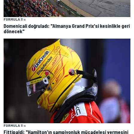
FORMULA 1
1 s
Domenicali doğruladı: "Almanya Grand Prix'si kesinlikle geri
dönecek"
FORMULA 1
1 s
Fittipaldi: "Hamilton'ın şampiyonluk mücadelesi vermesini