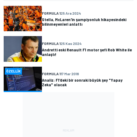
FORMULA 1
25 Ara 2024
Stella, McLaren'in şampiyonluk hikayesindeki
bilinmeyenleri anlattı
FORMULA 1
25 Kas 2024
Andretti eski Renault F1 motor şefi Rob White ile
anlaştı!
ÖZELLIK
FORMULA 1
17 Mar 2018
Analiz: F1'deki bir sonraki büyük şey "Yapay
Zeka" olacak