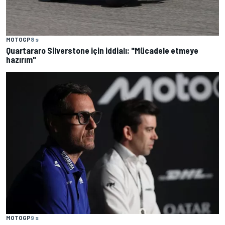
MOTOGP
8 s
Quartararo Silverstone için iddialı: "Mücadele etmeye
hazırım"
MOTOGP
9 s