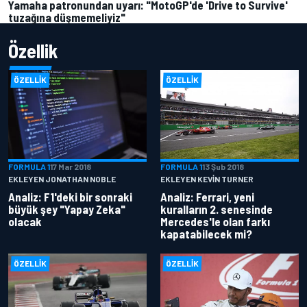
Yamaha patronundan uyarı: "MotoGP'de 'Drive to Survive'
tuzağına düşmemeliyiz"
Özellik
ÖZELLIK
ÖZELLIK
FORMULA 1
17 Mar 2018
FORMULA 1
13 Şub 2018
EKLEYEN JONATHAN NOBLE
EKLEYEN KEVIN TURNER
Analiz: F1'deki bir sonraki
Analiz: Ferrari, yeni
büyük şey "Yapay Zeka"
kuralların 2. senesinde
olacak
Mercedes'le olan farkı
kapatabilecek mi?
ÖZELLIK
ÖZELLIK