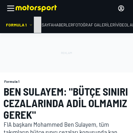
FORMULA 1
ANA SAYFA
HABERLER
FOTOĞRAF GALERILERI
VIDEOLA
Formula 1
BEN SULAYEM: "BÜTÇE SINIRI
CEZALARINDA ADIL OLMAMIZ
GEREK"
FIA başkanı Mohammed Ben Sulayem, tüm
takımların bütçe sınırı cezaları konusunda kan