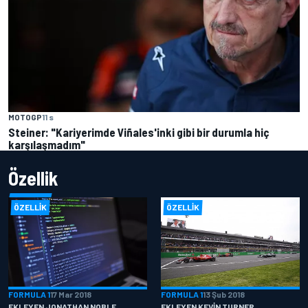
MOTOGP
11 s
Steiner: "Kariyerimde Viñales'inki gibi bir durumla hiç
karşılaşmadım"
Özellik
ÖZELLIK
ÖZELLIK
FORMULA 1
17 Mar 2018
FORMULA 1
13 Şub 2018
EKLEYEN JONATHAN NOBLE
EKLEYEN KEVIN TURNER