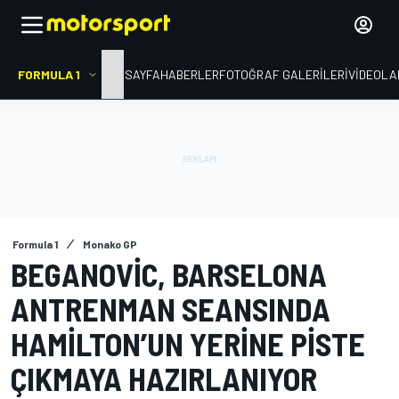
FORMULA 1
ANA SAYFA
HABERLER
FOTOĞRAF GALERILERI
VIDEOLA
Formula 1
Monako GP
BEGANOVIC, BARSELONA
ANTRENMAN SEANSINDA
HAMILTON’UN YERINE PISTE
ÇIKMAYA HAZIRLANIYOR