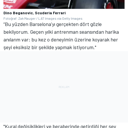
Dino Beganovic, Scuderia Ferrari
Fotoğraf: Zak Mauger / LAT Images via Getty Images
“Bu yüzden Barselona'yı gerçekten dört gözle
bekliyorum. Geçen yılki antrenman seansından harika
anılarım var; bu kez o deneyimin üzerine koyarak her
şeyi eksiksiz bir şekilde yapmak istiyorum."
"Kural değişiklikleri ve beraberinde getirdiği her şey