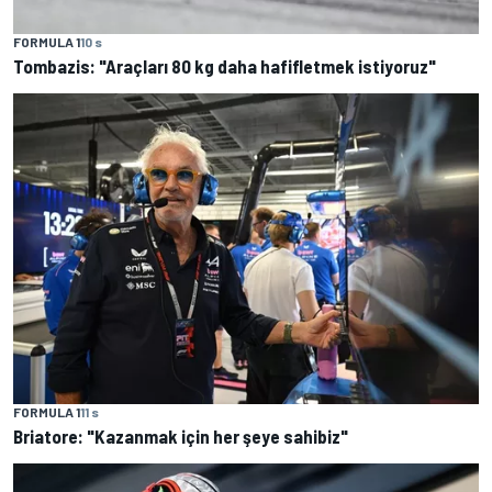
FORMULA 1
10 s
Tombazis: "Araçları 80 kg daha hafifletmek istiyoruz"
FORMULA 1
11 s
Briatore: "Kazanmak için her şeye sahibiz"