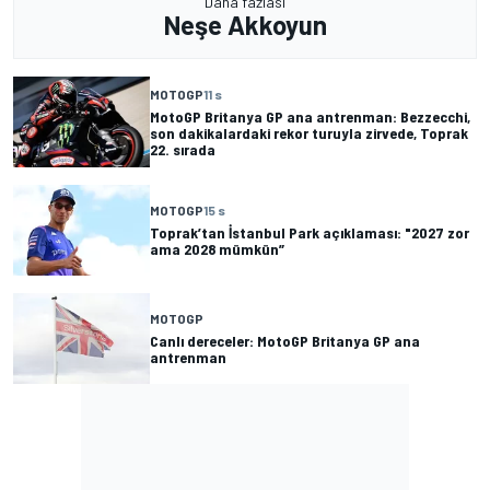
Daha fazlası
Neşe Akkoyun
MOTOGP
11 s
MotoGP Britanya GP ana antrenman: Bezzecchi,
son dakikalardaki rekor turuyla zirvede, Toprak
22. sırada
MOTOGP
15 s
Toprak’tan İstanbul Park açıklaması: "2027 zor
ama 2028 mümkün”
MOTOGP
Canlı dereceler: MotoGP Britanya GP ana
antrenman