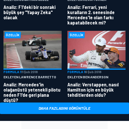
Analiz: F1'deki bir sonraki
Analiz: Ferrari, yeni
büyük şey "Yapay Zeka"
kuralların 2. senesinde
olacak
Mercedes'le olan farkı
kapatabilecek mi?
ÖZELLIK
ÖZELLIK
FORMULA 1
11 Şub 2018
FORMULA 1
6 Şub 2018
EKLEYEN LAWRENCE BARRETTO
EKLEYEN BEN ANDERSON
Analiz: Mercedes'in
Analiz: Verstappen, nasıl
olağanüstü yetenekli pilotu
Hamilton için en büyük
neden F1'de geri plana
tehditlerden oldu?
düştü?
DAHA FAZLASINI GÖRÜNTÜLE