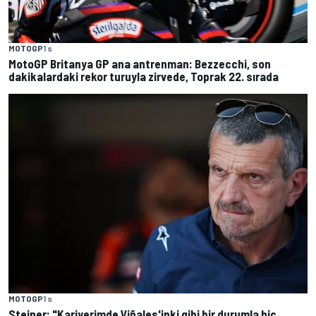
MOTOGP
1 s
MotoGP Britanya GP ana antrenman: Bezzecchi, son
dakikalardaki rekor turuyla zirvede, Toprak 22. sırada
MOTOGP
1 s
Steiner: "Kariyerimde Viñales'inki gibi bir durumla hiç