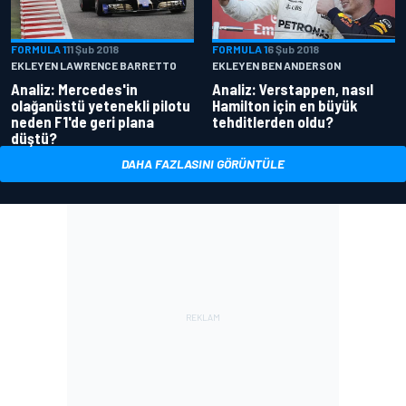
FORMULA 1
11 Şub 2018
FORMULA 1
6 Şub 2018
EKLEYEN LAWRENCE BARRETTO
EKLEYEN BEN ANDERSON
Analiz: Mercedes'in
Analiz: Verstappen, nasıl
olağanüstü yetenekli pilotu
Hamilton için en büyük
neden F1'de geri plana
tehditlerden oldu?
düştü?
DAHA FAZLASINI GÖRÜNTÜLE