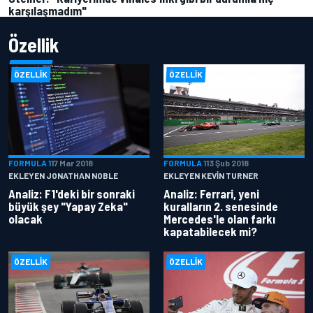
karşılaşmadım"
Özellik
ÖZELLIK
ÖZELLIK
FORMULA 1
17 Mar 2018
FORMULA 1
13 Şub 2018
EKLEYEN JONATHAN NOBLE
EKLEYEN KEVIN TURNER
Analiz: F1'deki bir sonraki
Analiz: Ferrari, yeni
büyük şey "Yapay Zeka"
kuralların 2. senesinde
olacak
Mercedes'le olan farkı
kapatabilecek mi?
ÖZELLIK
ÖZELLIK