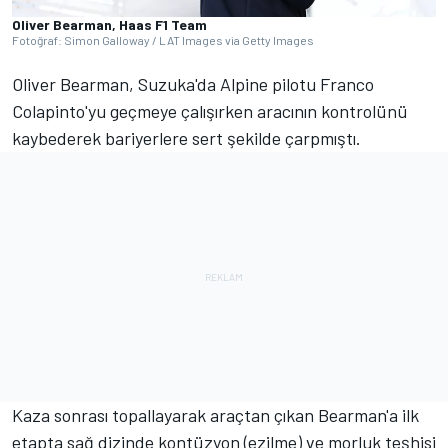
Oliver Bearman, Haas F1 Team
Fotoğraf: Simon Galloway / LAT Images via Getty Images
Oliver Bearman, Suzuka'da Alpine pilotu Franco
Colapinto'yu geçmeye çalışırken aracının kontrolünü
kaybederek bariyerlere sert şekilde çarpmıştı.
Kaza sonrası topallayarak araçtan çıkan Bearman'a ilk
etapta sağ dizinde kontüzyon (ezilme) ve morluk teşhisi