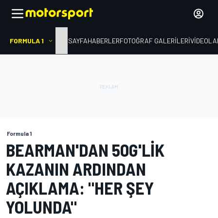
FORMULA 1
ANA SAYFA
HABERLER
FOTOĞRAF GALERILERI
VIDEOLA
Formula 1
BEARMAN'DAN 50G'LIK
KAZANIN ARDINDAN
AÇIKLAMA: "HER ŞEY
YOLUNDA"