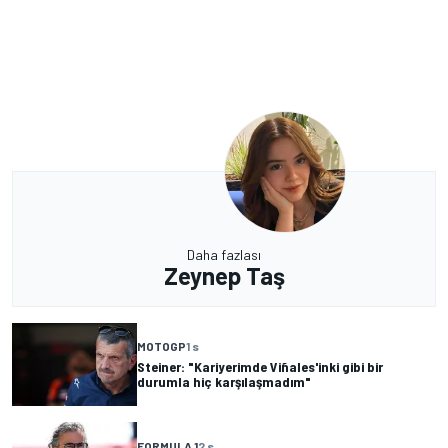
Daha fazlası
Zeynep Taş
MOTOGP
1 s
Steiner: "Kariyerimde Viñales'inki gibi bir
durumla hiç karşılaşmadım"
FORMULA 1
2 s