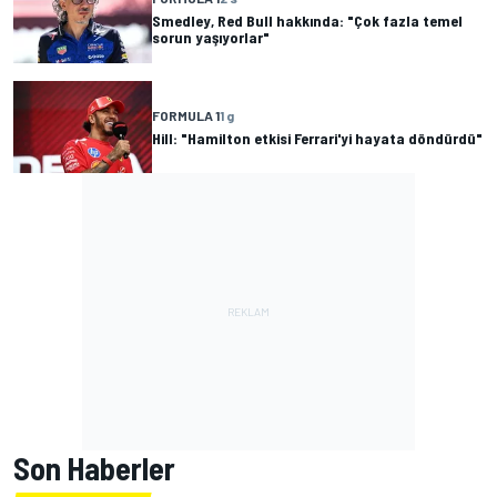
Smedley, Red Bull hakkında: "Çok fazla temel
sorun yaşıyorlar"
FORMULA 1
1 g
Hill: "Hamilton etkisi Ferrari'yi hayata döndürdü"
Son Haberler