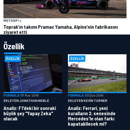
MOTOGP
1 s
Toprak’ın takımı Pramac Yamaha, Alpine’nin fabrikasını
ziyaret etti
Özellik
ÖZELLIK
ÖZELLIK
FORMULA 1
17 Mar 2018
FORMULA 1
13 Şub 2018
EKLEYEN JONATHAN NOBLE
EKLEYEN KEVIN TURNER
Analiz: F1'deki bir sonraki
Analiz: Ferrari, yeni
büyük şey "Yapay Zeka"
kuralların 2. senesinde
olacak
Mercedes'le olan farkı
kapatabilecek mi?