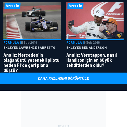
ÖZELLIK
ÖZELLIK
FORMULA 1
11 Şub 2018
FORMULA 1
6 Şub 2018
EKLEYEN LAWRENCE BARRETTO
EKLEYEN BEN ANDERSON
Analiz: Mercedes'in
Analiz: Verstappen, nasıl
olağanüstü yetenekli pilotu
Hamilton için en büyük
neden F1'de geri plana
tehditlerden oldu?
düştü?
DAHA FAZLASINI GÖRÜNTÜLE