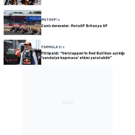
MOTOGP
1 s
Canlı dereceler: MotoGP Britanya GP
FORMULA 1
2 s
Fittipaldi: "Verstappen'in Red Bull'dan ayrılığı
'sandalye kapmaca' etkisi yaratabilir"