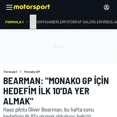
FORMULA 1
ANA SAYFA
HABERLER
FOTOĞRAF GALERILERI
VIDEOLA
Formula 1
Monako GP
BEARMAN: "MONAKO GP IÇIN
HEDEFIM ILK 10'DA YER
ALMAK"
Haas pilotu Oliver Bearman, bu hafta sonu
hedefinin ilk 10’a girmek olduğunu belirtti.