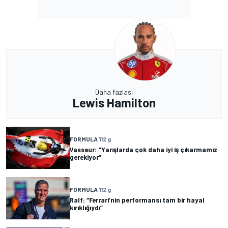
Daha fazlası
Lewis Hamilton
FORMULA 1
12 g
Vasseur: "Yarışlarda çok daha iyi iş çıkarmamız
gerekiyor”
FORMULA 1
12 g
Ralf: “Ferrari’nin performansı tam bir hayal
kırıklığıydı”