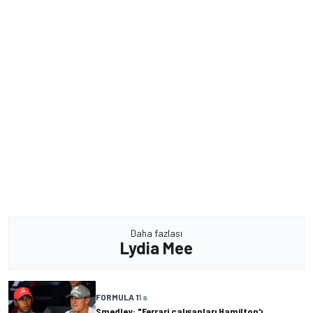
Daha fazlası
Lydia Mee
FORMULA 1
1 s
Smedley: "Ferrari çalışanları Hamilton'ı