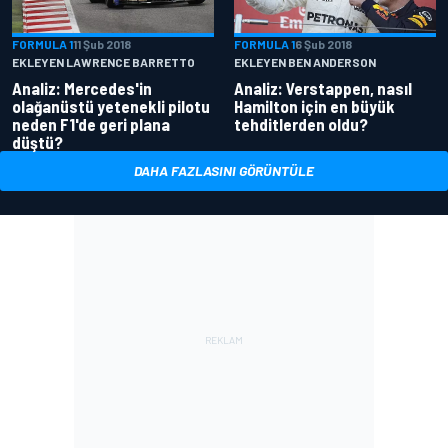
FORMULA 1
11 Şub 2018
FORMULA 1
6 Şub 2018
EKLEYEN LAWRENCE BARRETTO
EKLEYEN BEN ANDERSON
Analiz: Mercedes'in
Analiz: Verstappen, nasıl
olağanüstü yetenekli pilotu
Hamilton için en büyük
neden F1'de geri plana
tehditlerden oldu?
düştü?
DAHA FAZLASINI GÖRÜNTÜLE