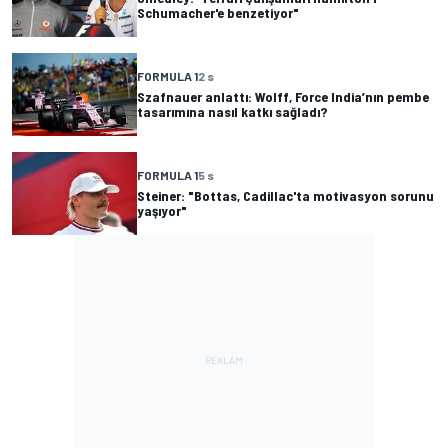
Schumacher'e benzetiyor"
FORMULA 1
2 s
Szafnauer anlattı: Wolff, Force India’nın pembe
tasarımına nasıl katkı sağladı?
FORMULA 1
5 s
Steiner: "Bottas, Cadillac'ta motivasyon sorunu
yaşıyor"