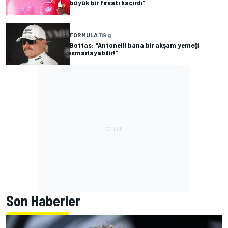
büyük bir fırsatı kaçırdı"
FORMULA 1
19 g
Bottas: "Antonelli bana bir akşam yemeği
ısmarlayabilir!"
Son Haberler