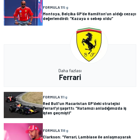
FORMULA 1
15 g
Montoya, Belçika GP’de Hamilton’un aldığı cezayı
değerlendirdi: “Kazaya o sebep oldu”
Daha fazlası
Ferrari
FORMULA 1
11 g
Red Bull’un Macaristan GP’deki stratejisi
Ferrari’yi şaşırttı: “Hatamızı anladığımızda iş
işten geçmişti”
FORMULA 1
18 g
Clarkson: "Ferrari, Lambiase ile anlaşmayarak