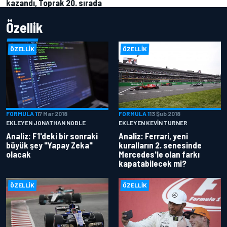
kazandı, Toprak 20. sırada
Özellik
ÖZELLIK
ÖZELLIK
FORMULA 1
17 Mar 2018
FORMULA 1
13 Şub 2018
EKLEYEN JONATHAN NOBLE
EKLEYEN KEVIN TURNER
Analiz: F1'deki bir sonraki
Analiz: Ferrari, yeni
büyük şey "Yapay Zeka"
kuralların 2. senesinde
olacak
Mercedes'le olan farkı
kapatabilecek mi?
ÖZELLIK
ÖZELLIK