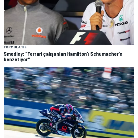
FORMULA 1
1 s
Smedley: "Ferrari çalışanları Hamilton'ı Schumacher'e
benzetiyor"