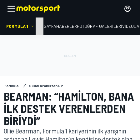
FORMULA 1
ANA SAYFA
HABERLER
FOTOĞRAF GALERILERI
VIDEOLA
Formula 1
Suudi Arabistan GP
BEARMAN: “HAMILTON, BANA
ILK DESTEK VERENLERDEN
BIRIYDI”
Ollie Bearman, Formula 1 kariyerinin ilk yarışının
ardından Lewis Hamilton’ın kendisine destek olan