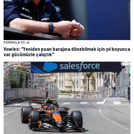
FORMULA 1
15 dk
Vowles: “Yeniden puan barajına dönebilmek için yıl boyunca
var gücümüzle çalıştık"