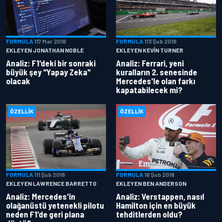
FORMULA 1
17 Mar 2018
FORMULA 1
13 Şub 2018
EKLEYEN JONATHAN NOBLE
EKLEYEN KEVIN TURNER
Analiz: F1'deki bir sonraki
Analiz: Ferrari, yeni
büyük şey "Yapay Zeka"
kuralların 2. senesinde
olacak
Mercedes'le olan farkı
kapatabilecek mi?
ÖZELLIK
ÖZELLIK
FORMULA 1
11 Şub 2018
FORMULA 1
6 Şub 2018
EKLEYEN LAWRENCE BARRETTO
EKLEYEN BEN ANDERSON
Analiz: Mercedes'in
Analiz: Verstappen, nasıl
olağanüstü yetenekli pilotu
Hamilton için en büyük
neden F1'de geri plana
tehditlerden oldu?