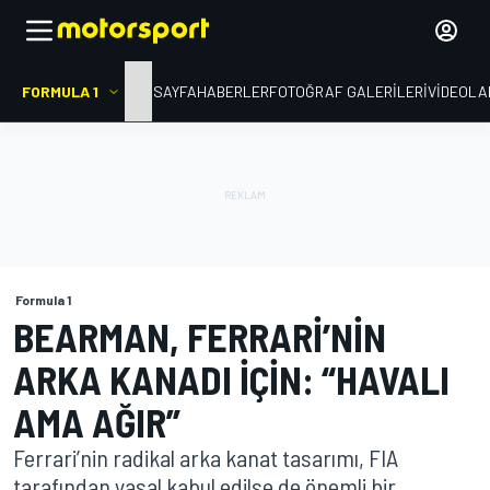
FORMULA 1
ANA SAYFA
HABERLER
FOTOĞRAF GALERILERI
VIDEOLA
Formula 1
BEARMAN, FERRARI’NIN
ARKA KANADI IÇIN: “HAVALI
AMA AĞIR”
Ferrari’nin radikal arka kanat tasarımı, FIA
tarafından yasal kabul edilse de önemli bir