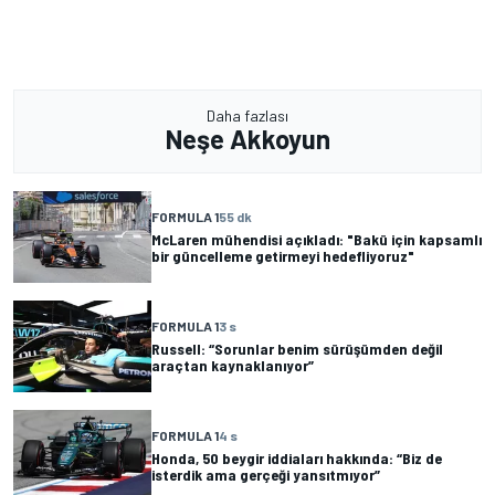
Daha fazlası
Neşe Akkoyun
FORMULA 1
55 dk
McLaren mühendisi açıkladı: "Bakü için kapsamlı
bir güncelleme getirmeyi hedefliyoruz"
FORMULA 1
3 s
Russell: “Sorunlar benim sürüşümden değil
araçtan kaynaklanıyor”
FORMULA 1
4 s
Honda, 50 beygir iddiaları hakkında: “Biz de
isterdik ama gerçeği yansıtmıyor”