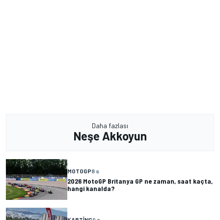
Daha fazlası
Neşe Akkoyun
MOTOGP
8 s
2026 MotoGP Britanya GP ne zaman, saat kaçta,
hangi kanalda?
KARTING
9 s