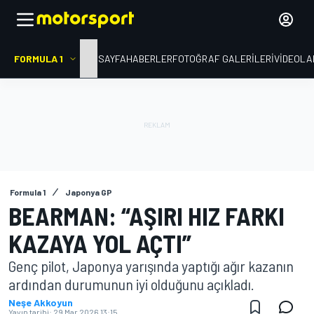
FORMULA 1
ANA SAYFA
HABERLER
FOTOĞRAF GALERILERI
VIDEOLA
Formula 1
Japonya GP
BEARMAN: “AŞIRI HIZ FARKI
KAZAYA YOL AÇTI”
Genç pilot, Japonya yarışında yaptığı ağır kazanın
ardından durumunun iyi olduğunu açıkladı.
Neşe Akkoyun
Yayın tarihi:
29 Mar 2026 13:15