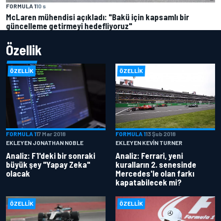
FORMULA 1
10 s
McLaren mühendisi açıkladı: "Bakü için kapsamlı bir
güncelleme getirmeyi hedefliyoruz"
Özellik
ÖZELLIK
ÖZELLIK
FORMULA 1
17 Mar 2018
FORMULA 1
13 Şub 2018
EKLEYEN JONATHAN NOBLE
EKLEYEN KEVIN TURNER
Analiz: F1'deki bir sonraki
Analiz: Ferrari, yeni
büyük şey "Yapay Zeka"
kuralların 2. senesinde
olacak
Mercedes'le olan farkı
kapatabilecek mi?
ÖZELLIK
ÖZELLIK