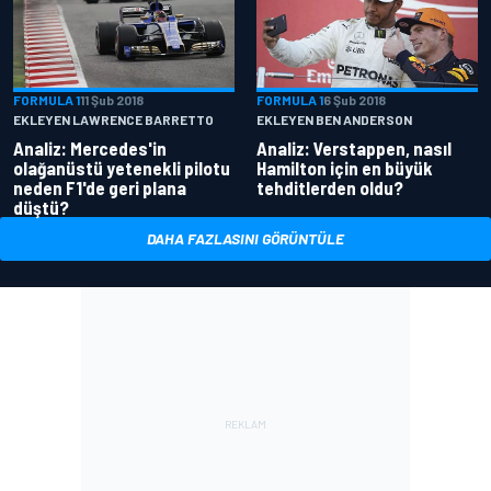
FORMULA 1
11 Şub 2018
FORMULA 1
6 Şub 2018
EKLEYEN LAWRENCE BARRETTO
EKLEYEN BEN ANDERSON
Analiz: Mercedes'in
Analiz: Verstappen, nasıl
olağanüstü yetenekli pilotu
Hamilton için en büyük
neden F1'de geri plana
tehditlerden oldu?
düştü?
DAHA FAZLASINI GÖRÜNTÜLE