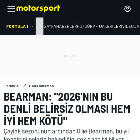
FORMULA 1
ANA SAYFA
HABERLER
FOTOĞRAF GALERILERI
VIDEOLA
Formula 1
Haas lansman
BEARMAN: "2026'NIN BU
DENLI BELIRSIZ OLMASI HEM
IYI HEM KÖTÜ"
Çaylak sezonunun ardından Ollie Bearman, bu yıl
kendisini nelerin beklediğini çok daha iyi biliyor.