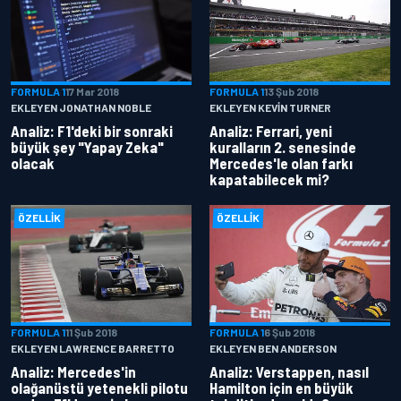
FORMULA 1
17 Mar 2018
FORMULA 1
13 Şub 2018
EKLEYEN JONATHAN NOBLE
EKLEYEN KEVIN TURNER
Analiz: F1'deki bir sonraki
Analiz: Ferrari, yeni
büyük şey "Yapay Zeka"
kuralların 2. senesinde
olacak
Mercedes'le olan farkı
kapatabilecek mi?
ÖZELLIK
ÖZELLIK
FORMULA 1
11 Şub 2018
FORMULA 1
6 Şub 2018
EKLEYEN LAWRENCE BARRETTO
EKLEYEN BEN ANDERSON
Analiz: Mercedes'in
Analiz: Verstappen, nasıl
olağanüstü yetenekli pilotu
Hamilton için en büyük