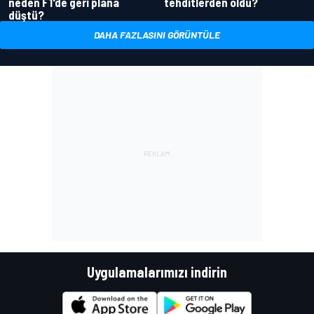
neden F1'de geri plana
tehditlerden oldu?
düştü?
DAHA FAZLASINI GÖRÜNTÜLE
Uygulamalarımızı indirin