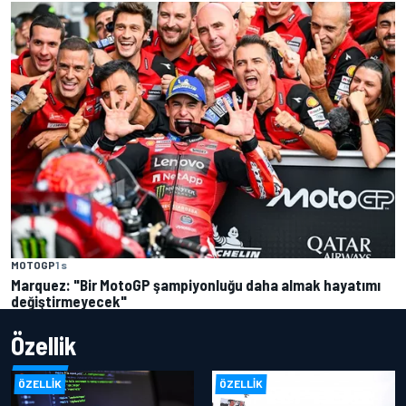
MOTOGP
1 s
Marquez: "Bir MotoGP şampiyonluğu daha almak hayatımı
değiştirmeyecek"
Özellik
ÖZELLIK
ÖZELLIK