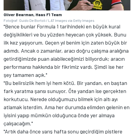
Oliver Bearman, Haas F1 Team
Fotoğraf: Guido De Bortoli / LAT Images via Getty Images
"Bence bunlar Formula 1 tarihindeki en büyük kural
değişiklikleri ve bu yüzden heyecan çok yüksek. Bunu
ilk kez yaşıyorum. Geçen yıl benim için zaten büyük bir
adımdı. Ancak o zamanlar, aracı doğru çalışma aralığına
getirdiğimizde puan alabileceğimizi biliyorduk; aracın
performansı hakkında bir fikrimiz vardı. Şimdi ise her
şey tamamen açık."
"Bu belirsizlik hem iyi hem kötü. Bir yandan, en baştan
fark yaratma şansı sunuyor. Öte yandan ise gerçekten
korkutucu. Nerede olduğumuzu bilmek için altı ayı
atlamak isterdim. Ama her durumda elimden gelenin en
iyisini yapıp mümkün olduğunca önde yer almaya
çalışacağım."
"Artık daha önce yarış hafta sonu geçirdiğim pistlere