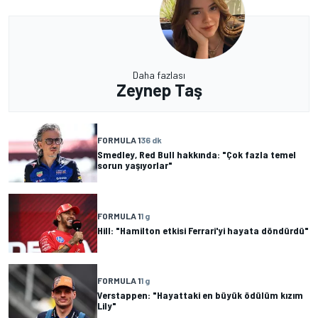
Daha fazlası
Zeynep Taş
FORMULA 1
36 dk
Smedley, Red Bull hakkında: "Çok fazla temel
sorun yaşıyorlar"
FORMULA 1
1 g
Hill: "Hamilton etkisi Ferrari'yi hayata döndürdü"
FORMULA 1
1 g
Verstappen: "Hayattaki en büyük ödülüm kızım
Lily"