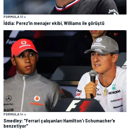
FORMULA 1
3 s
İddia: Perez’in menajer ekibi, Williams ile görüştü
FORMULA 1
4 s
Smedley: "Ferrari çalışanları Hamilton'ı Schumacher'e
benzetiyor"