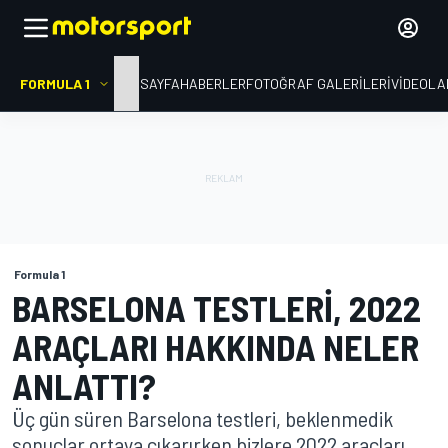
FORMULA 1
ANA SAYFA
HABERLER
FOTOĞRAF GALERILERI
VIDEOLA
Formula 1
BARSELONA TESTLERI, 2022
ARAÇLARI HAKKINDA NELER
ANLATTI?
Üç gün süren Barselona testleri, beklenmedik
sonuçlar ortaya çıkarırken bizlere 2022 araçları