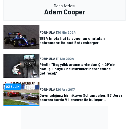
Daha fazlası
Adam Cooper
FORMULA 1
30 Nis 2024
1994 Imola hafta sonunun unutulan
kahramanı: Roland Ratzenberger
FORMULA 1
11 Nis 2024
Pirelli: "Beş yıllık aranın ardından Çin GP'nin
dönüşü, büyük belirsizlikleri beraberinde
getirecek"
ÖZELLIK
FORMULA 1
20 Ara 2017
Duymadığınız bir hikaye: Schumacher, 97 Jerez
sonrası barda Villeneuve ile buluşur...