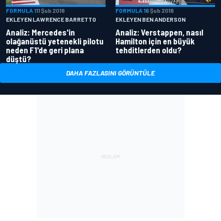
FORMULA 1
11 Şub 2018
FORMULA 1
6 Şub 2018
EKLEYEN LAWRENCE BARRETTO
EKLEYEN BEN ANDERSON
Analiz: Mercedes'in
Analiz: Verstappen, nasıl
olağanüstü yetenekli pilotu
Hamilton için en büyük
neden F1'de geri plana
tehditlerden oldu?
düştü?
DAHA FAZLASINI GÖRÜNTÜLE