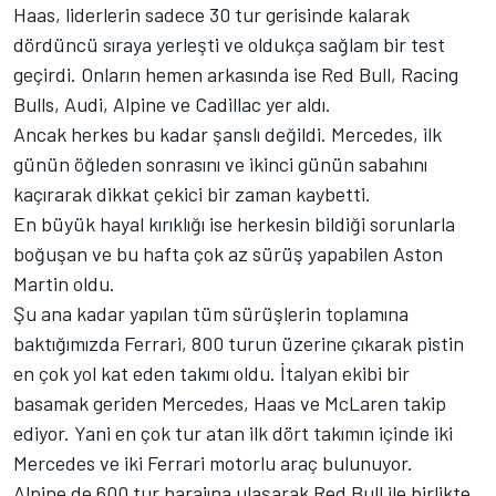
Haas, liderlerin sadece 30 tur gerisinde kalarak
dördüncü sıraya yerleşti ve oldukça sağlam bir test
geçirdi. Onların hemen arkasında ise Red Bull, Racing
Bulls, Audi, Alpine ve Cadillac yer aldı.
Ancak herkes bu kadar şanslı değildi. Mercedes, ilk
günün öğleden sonrasını ve ikinci günün sabahını
kaçırarak dikkat çekici bir zaman kaybetti.
En büyük hayal kırıklığı ise herkesin bildiği sorunlarla
boğuşan ve bu hafta çok az sürüş yapabilen Aston
Martin oldu.
Şu ana kadar yapılan tüm sürüşlerin toplamına
baktığımızda Ferrari, 800 turun üzerine çıkarak pistin
en çok yol kat eden takımı oldu. İtalyan ekibi bir
basamak geriden Mercedes, Haas ve McLaren takip
ediyor. Yani en çok tur atan ilk dört takımın içinde iki
Mercedes ve iki Ferrari motorlu araç bulunuyor.
Alpine de 600 tur barajına ulaşarak Red Bull ile birlikte