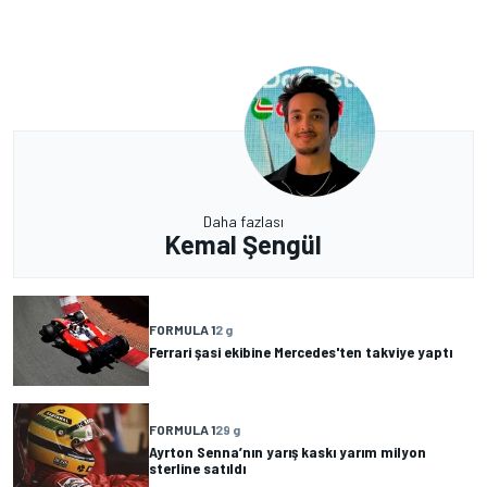
Daha fazlası
Kemal Şengül
FORMULA 1
2 g
Ferrari şasi ekibine Mercedes'ten takviye yaptı
FORMULA 1
29 g
Ayrton Senna’nın yarış kaskı yarım milyon
sterline satıldı