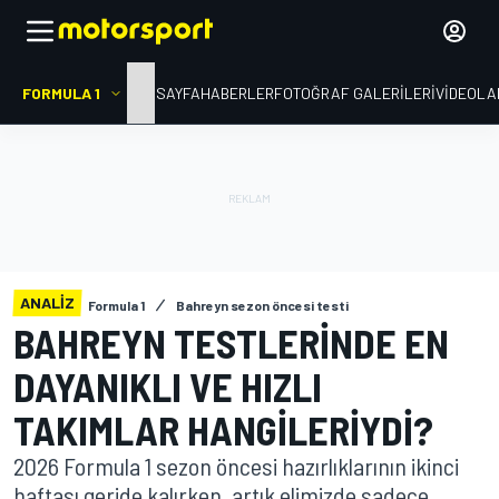
FORMULA 1
ANA SAYFA
HABERLER
FOTOĞRAF GALERILERI
VIDEOLA
ANALIZ
Formula 1
Bahreyn sezon öncesi testi
BAHREYN TESTLERINDE EN
DAYANIKLI VE HIZLI
TAKIMLAR HANGILERIYDI?
2026 Formula 1 sezon öncesi hazırlıklarının ikinci
haftası geride kalırken, artık elimizde sadece