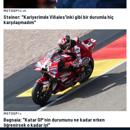
MOTOGP
59 dk
Steiner: "Kariyerimde Viñales'inki gibi bir durumla hiç
karşılaşmadım"
MOTOGP
1 s
Bagnaia: "Katar GP'nin durumunu ne kadar erken
öğrenirsek o kadar iyi"