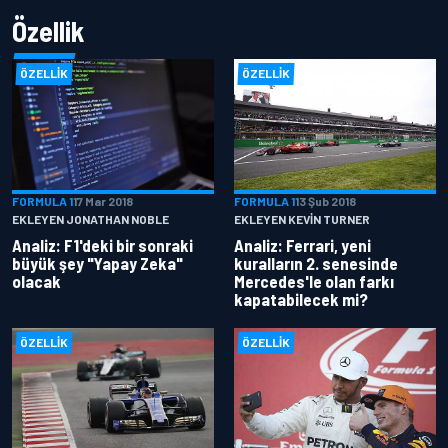
Özellik
ÖZELLIK
ÖZELLIK
FORMULA 1
17 Mar 2018
FORMULA 1
13 Şub 2018
EKLEYEN JONATHAN NOBLE
EKLEYEN KEVIN TURNER
Analiz: F1'deki bir sonraki
Analiz: Ferrari, yeni
büyük şey "Yapay Zeka"
kuralların 2. senesinde
olacak
Mercedes'le olan farkı
kapatabilecek mi?
ÖZELLIK
ÖZELLIK