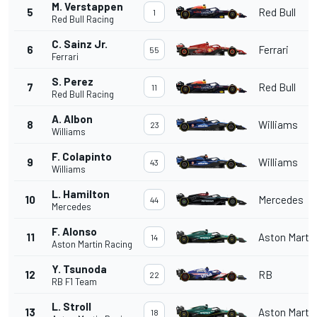
M. Verstappen
5
Red Bull
1
Red Bull Racing
C. Sainz Jr.
6
Ferrari
55
Ferrari
S. Perez
7
Red Bull
11
Red Bull Racing
A. Albon
8
Williams
23
Williams
F. Colapinto
9
Williams
43
Williams
L. Hamilton
10
Mercedes
44
Mercedes
F. Alonso
11
Aston Marti
14
Aston Martin Racing
Y. Tsunoda
12
RB
22
RB F1 Team
L. Stroll
13
Aston Marti
18