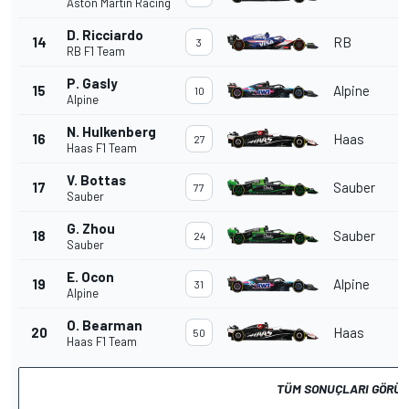
Aston Martin Racing
D. Ricciardo
14
RB
3
RB F1 Team
P. Gasly
15
Alpine
10
Alpine
N. Hulkenberg
16
Haas
27
Haas F1 Team
V. Bottas
17
Sauber
77
Sauber
G. Zhou
18
Sauber
24
Sauber
E. Ocon
19
Alpine
31
Alpine
O. Bearman
20
Haas
50
Haas F1 Team
TÜM SONUÇLARI GÖRÜ