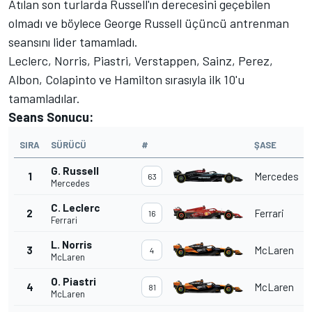
Atılan son turlarda Russell'ın derecesini geçebilen
olmadı ve böylece George Russell üçüncü antrenman
seansını lider tamamladı.
Leclerc, Norris, Piastri, Verstappen, Sainz, Perez,
Albon, Colapinto ve Hamilton sırasıyla ilk 10'u
tamamladılar.
Seans Sonucu:
SIRA
SÜRÜCÜ
#
ŞASE
G. Russell
1
Mercedes
63
Mercedes
C. Leclerc
2
Ferrari
16
Ferrari
L. Norris
3
McLaren
4
McLaren
O. Piastri
4
McLaren
81
McLaren