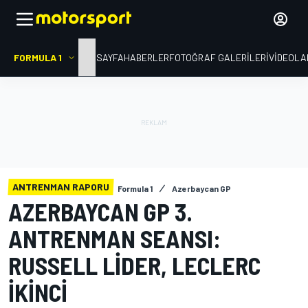
FORMULA 1
ANA SAYFA
HABERLER
FOTOĞRAF GALERILERI
VIDEOLA
ANTRENMAN RAPORU
Formula 1
Azerbaycan GP
AZERBAYCAN GP 3.
ANTRENMAN SEANSI:
RUSSELL LIDER, LECLERC
IKINCI