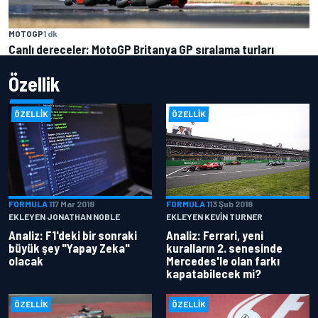
MOTOGP
1 dk
Canlı dereceler: MotoGP Britanya GP sıralama turları
Özellik
ÖZELLIK
ÖZELLIK
FORMULA 1
17 Mar 2018
FORMULA 1
13 Şub 2018
EKLEYEN JONATHAN NOBLE
EKLEYEN KEVIN TURNER
Analiz: F1'deki bir sonraki
Analiz: Ferrari, yeni
büyük şey "Yapay Zeka"
kuralların 2. senesinde
olacak
Mercedes'le olan farkı
kapatabilecek mi?
ÖZELLIK
ÖZELLIK