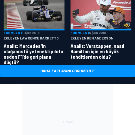
FORMULA 1
11 Şub 2018
FORMULA 1
6 Şub 2018
EKLEYEN LAWRENCE BARRETTO
EKLEYEN BEN ANDERSON
Analiz: Mercedes'in
Analiz: Verstappen, nasıl
olağanüstü yetenekli pilotu
Hamilton için en büyük
neden F1'de geri plana
tehditlerden oldu?
düştü?
DAHA FAZLASINI GÖRÜNTÜLE