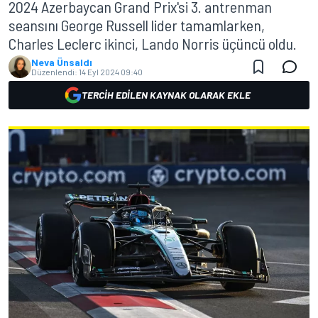
2024 Azerbaycan Grand Prix'si 3. antrenman
seansını George Russell lider tamamlarken,
Charles Leclerc ikinci, Lando Norris üçüncü oldu.
Neva Ünsaldı
Düzenlendi:
14 Eyl 2024 09:40
TERCIH EDILEN KAYNAK OLARAK EKLE