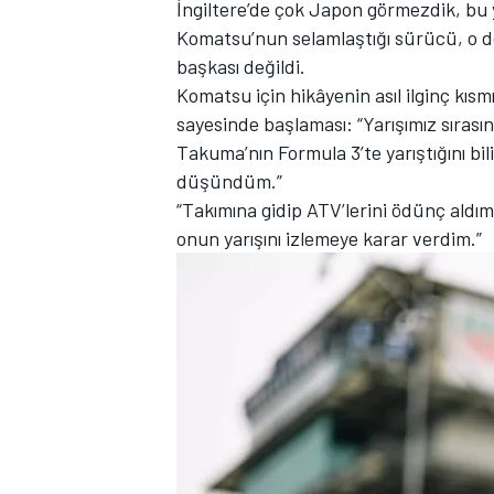
İngiltere’de çok Japon görmezdik, bu 
Komatsu’nun selamlaştığı sürücü, o 
başkası değildi.
Komatsu için hikâyenin asıl ilginç kısm
TÜRK SPORCULAR
sayesinde başlaması: “Yarışımız sırası
Takuma’nın Formula 3’te yarıştığını bi
düşündüm.”
“Takımına gidip ATV’lerini ödünç aldım
onun yarışını izlemeye karar verdim.”