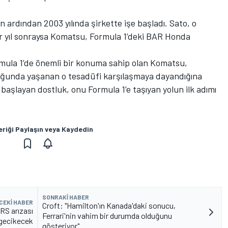
ardından 2003 yılında şirkette işe başladı. Sato, o
r yıl sonraysa Komatsu, Formula 1’deki BAR Honda
ula 1’de önemli bir konuma sahip olan Komatsu,
doğunda yaşanan o tesadüfi karşılaşmaya dayandığına
 başlayan dostluk, onu Formula 1’e taşıyan yolun ilk adımı
eriği Paylaşın veya Kaydedin
SONRAKI HABER
CEKI HABER
Croft: "Hamilton'ın Kanada'daki sonucu,
RS arızası
Ferrari'nin vahim bir durumda olduğunu
 gecikecek
gösteriyor"