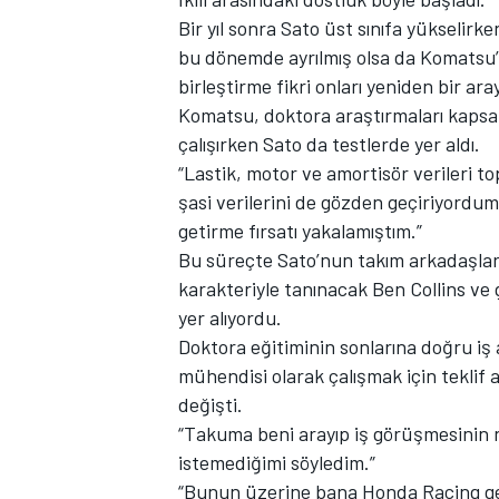
Bir yıl sonra Sato üst sınıfa yükselirk
bu dönemde ayrılmış olsa da Komatsu’n
birleştirme fikri onları yeniden bir ara
Komatsu, doktora araştırmaları kaps
çalışırken Sato da testlerde yer aldı.
“Lastik, motor ve amortisör verileri 
şasi verilerini de gözden geçiriyordum.
getirme fırsatı yakalamıştım.”
MOTOSİKLET
Bu süreçte Sato’nun takım arkadaşları
karakteriyle tanınacak Ben Collins ve
yer alıyordu.
Doktora eğitiminin sonlarına doğru i
mühendisi olarak çalışmak için teklif 
değişti.
“Takuma beni arayıp iş görüşmesinin na
istemediğimi söyledim.”
“Bunun üzerine bana Honda Racing ge