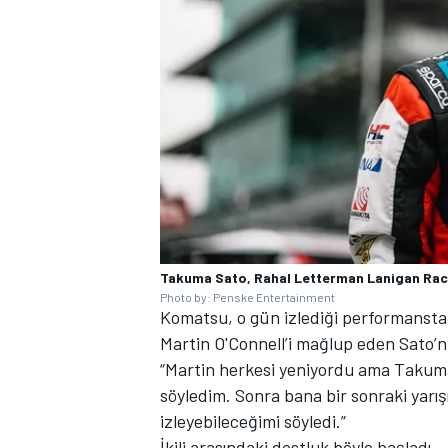
Takuma Sato, Rahal Letterman Lanigan Ra
Photo by: Penske Entertainment
Komatsu, o gün izlediği performansta
Martin O'Connell’i mağlup eden Sato’nun
“Martin herkesi yeniyordu ama Takuma 
söyledim. Sonra bana bir sonraki yarı
izleyebileceğimi söyledi.”
İkili arasındaki dostluk böyle başladı.