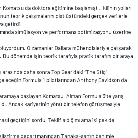
en Komatsu da doktora eğitimine başlamıştı. İkilinin yolları
un teorik çalışmalarını pist üstündeki gerçek verilerle
ya getirdi.
amında simülasyon ve performans optimizasyonu üzerine
topluyordum. O zamanlar Dallara mühendisleriyle çalışarak
 Bu dönemde işin teorik tarafıyla pratik tarafını bir araya
 arasında daha sonra Top Gear’daki “The Stig”
 geleceğin Formula 1 pilotlarından Anthony Davidson da
ş aramaya başlayan Komatsu, Alman Formula 3’te yarış
aldı. Ancak kariyerinin yönü bir telefon görüşmesiyle
sıl geçtiğini sordu. Teklif aldığımı ama işi pek de
liştirme departmanından Tanaka-san’ın benimle