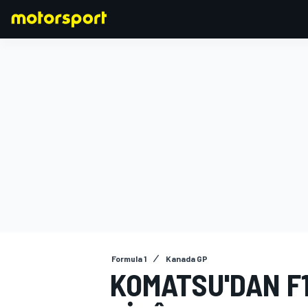
FORMULA 1
Formula 1
Kanada GP
KOMATSU'DAN F1