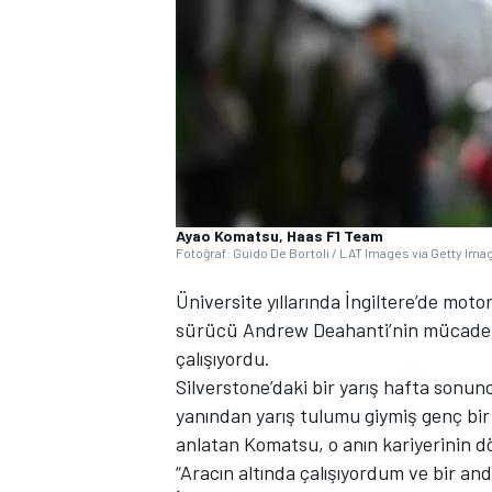
WRC
Ayao Komatsu, Haas F1 Team
Fotoğraf: Guido De Bortoli / LAT Images via Getty Ima
Üniversite yıllarında İngiltere’de moto
sürücü Andrew Deahanti’nin mücadele
çalışıyordu.
Silverstone’daki bir yarış hafta sonund
yanından yarış tulumu giymiş genç b
anlatan Komatsu, o anın kariyerinin d
“Aracın altında çalışıyordum ve bir a