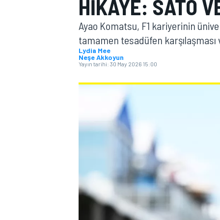
HIKÂYE: SATO V
MOTOGP
Ayao Komatsu, F1 kariyerinin üniver
tamamen tesadüfen karşılaşması ve 
Lydia Mee
Neşe Akkoyun
Yayın tarihi:
30 May 2026 15:00
WORLD SUPERBIKE