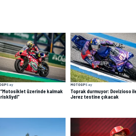
OGP
5 ay
MOTOGP
5 ay
: “Motosiklet üzerinde kalmak
Toprak durmuyor: Dovizioso il
 riskliydi”
Jerez testine çıkacak