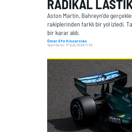
RADIKAL LASTIK
MOTOGP
Aston Martin, Bahreyn’de gerçekleş
rakiplerinden farklı bir yol izledi.
bir karar aldı.
Ömer Efe Kılıçarslan
Yayın tarihi:
17 Şub 2026 11:55
WORLD SUPERBIKE