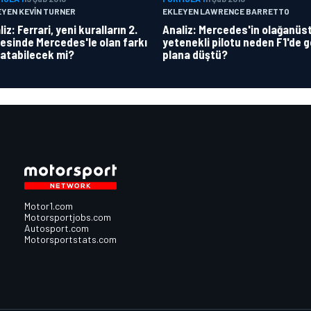
EYEN KEVIN TURNER
EKLEYEN LAWRENCE BARRETTO
iz: Ferrari, yeni kuralların 2.
Analiz: Mercedes'in olağanüs
esinde Mercedes'le olan farkı
yetenekli pilotu neden F1'de g
atabilecek mi?
plana düştü?
Motor1.com
Motorsportjobs.com
Autosport.com
Motorsportstats.com