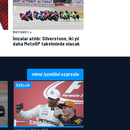
MOTOGP
2 s
İmzalar atıldı: Silverstone, iki yıl
daha MotoGP takviminde olacak
PRIME IÇERIĞINI KEŞFEDIN
ÖZELLIK
FORMULA 1
6 Şub 2018