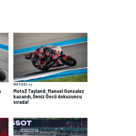
MOTO2
5 ay
Moto2 Tayland: Manuel Gonzalez
e
kazandı, Deniz Öncü dokuzuncu
sırada!