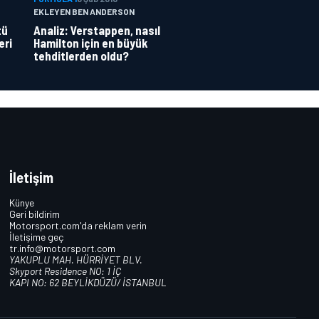
EKLEYEN BEN ANDERSON
tü
Analiz: Verstappen, nasıl
eri
Hamilton için en büyük
tehditlerden oldu?
İletişim
Künye
Geri bildirim
Motorsport.com'da reklam verin
İletişime geç
tr.info@motorsport.com
YAKUPLU MAH. HÜRRİYET BLV.
Skyport Residence NO: 1 İÇ
KAPI NO: 62 BEYLİKDÜZÜ/ İSTANBUL