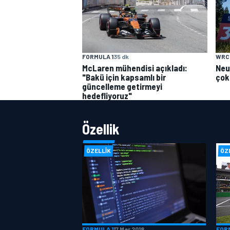
FORMULA 1
35 dk
WRC
McLaren mühendisi açıkladı:
Neuv
"Bakü için kapsamlı bir
çok 
güncelleme getirmeyi
hedefliyoruz"
Özellik
ÖZELLIK
ÖZ
FORMULA 1
17 Mar 2018
FOR