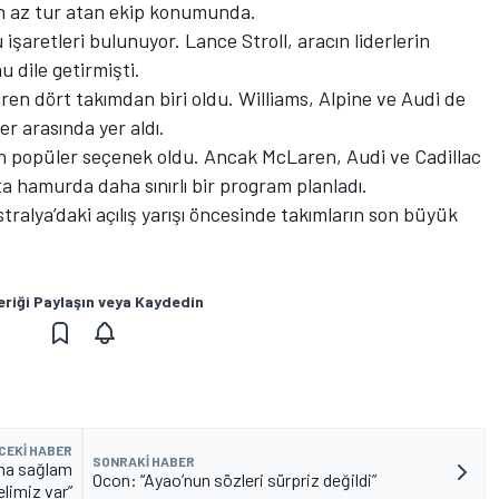
n az tur atan ekip konumunda.
şaretleri bulunuyor. Lance Stroll, aracın liderlerin
u dile getirmişti.
en dört takımdan biri oldu. Williams, Alpine ve Audi de
r arasında yer aldı.
 popüler seçenek oldu. Ancak McLaren, Audi ve Cadillac
ta hamurda daha sınırlı bir program planladı.
tralya’daki açılış yarışı öncesinde takımların son büyük
eriği Paylaşın veya Kaydedin
CEKI HABER
SONRAKI HABER
ma sağlam
Ocon: “Ayao’nun sözleri sürpriz değildi”
elimiz var”