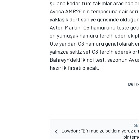
şu ana kadar tüm takımlar arasında e
Ayrıca AMR26’nın temposuna dair soru i
yaklaşık dört saniye gerisinde olduğun
Aston Martin, C5 hamurunu teste getir
TÜRK SPORCULAR
en yumuşak hamuru tercih eden ekiple
Öte yandan C3 hamuru genel olarak en
yalnızca sekiz set C3 tercih ederek or
Bahreyn’deki ikinci test, sezonun Avus
hazırlık fırsatı olacak.
Bu İç
ÖN
Lowdon: “Bir mucize beklemiyoruz a
bir tem