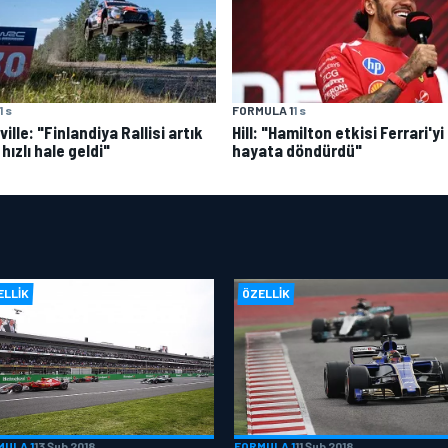
1 s
FORMULA 1
1 s
ille: "Finlandiya Rallisi artık
Hill: "Hamilton etkisi Ferrari'yi
hızlı hale geldi"
hayata döndürdü"
ELLIK
ÖZELLIK
MULA 1
13 Şub 2018
FORMULA 1
11 Şub 2018