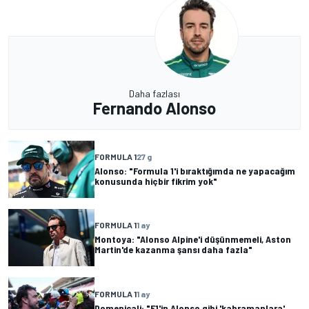
Daha fazlası
Fernando Alonso
FORMULA 1
27 g
Alonso: "Formula 1'i bıraktığımda ne yapacağım
konusunda hiçbir fikrim yok"
FORMULA 1
1 ay
Montoya: "Alonso Alpine'i düşünmemeli, Aston
Martin'de kazanma şansı daha fazla"
FORMULA 1
1 ay
Domenicali: "F1'in Alonso gibi 'kahramanlara'