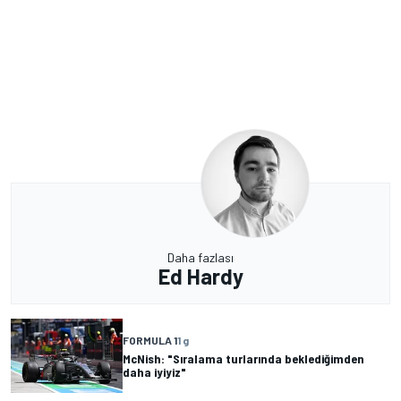
Daha fazlası
Ed Hardy
FORMULA 1
1 g
McNish: "Sıralama turlarında beklediğimden
daha iyiyiz"