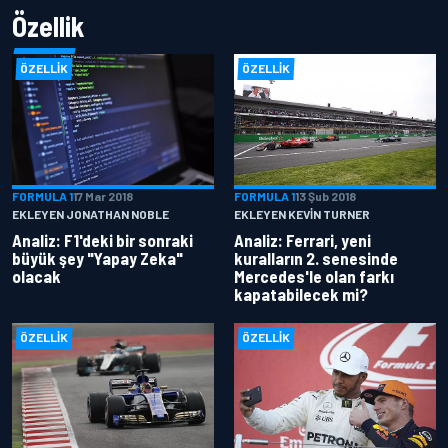
Özellik
ÖZELLIK
ÖZELLIK
FORMULA 1
17 Mar 2018
FORMULA 1
13 Şub 2018
EKLEYEN JONATHAN NOBLE
EKLEYEN KEVIN TURNER
Analiz: F1'deki bir sonraki
Analiz: Ferrari, yeni
büyük şey "Yapay Zeka"
kuralların 2. senesinde
olacak
Mercedes'le olan farkı
kapatabilecek mi?
ÖZELLIK
ÖZELLIK