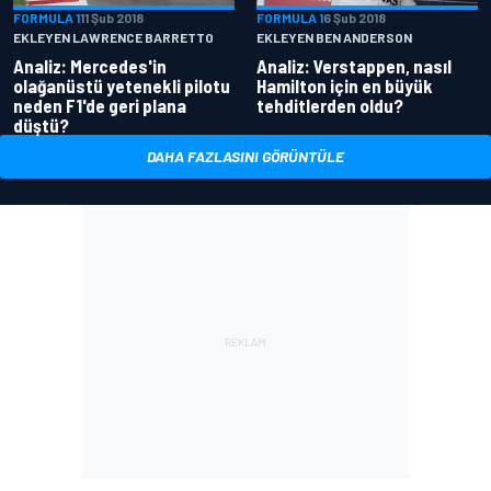
FORMULA 1
11 Şub 2018
FORMULA 1
6 Şub 2018
EKLEYEN LAWRENCE BARRETTO
EKLEYEN BEN ANDERSON
Analiz: Mercedes'in
Analiz: Verstappen, nasıl
olağanüstü yetenekli pilotu
Hamilton için en büyük
neden F1'de geri plana
tehditlerden oldu?
düştü?
DAHA FAZLASINI GÖRÜNTÜLE