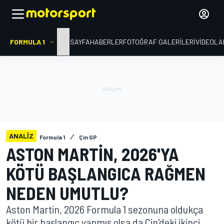
FORMULA 1
ANA SAYFA
HABERLER
FOTOĞRAF GALERILERI
VIDEOLA
ANALIZ
Formula 1
Çin GP
ASTON MARTIN, 2026'YA
KÖTÜ BAŞLANGICA RAĞMEN
NEDEN UMUTLU?
Aston Martin, 2026 Formula 1 sezonuna oldukça
kötü bir başlangıç yapmış olsa da Çin'deki ikinci