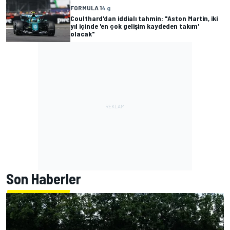
FORMULA 1
4 g
Coulthard'dan iddialı tahmin: "Aston Martin, iki
yıl içinde 'en çok gelişim kaydeden takım'
olacak"
Son Haberler