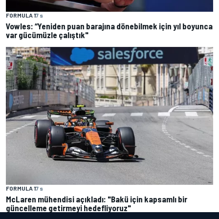
FORMULA 1
7 s
Vowles: “Yeniden puan barajına dönebilmek için yıl boyunca
var gücümüzle çalıştık"
FORMULA 1
7 s
McLaren mühendisi açıkladı: "Bakü için kapsamlı bir
güncelleme getirmeyi hedefliyoruz"