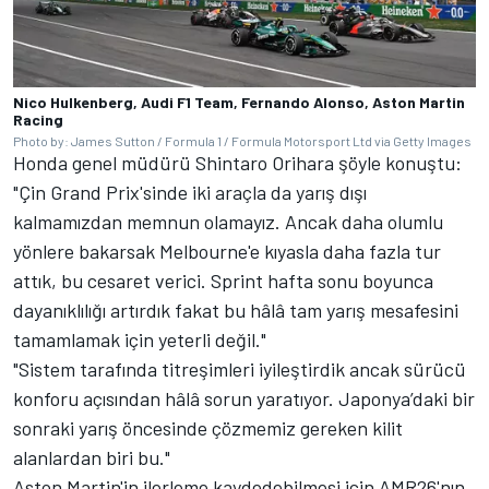
Nico Hulkenberg, Audi F1 Team, Fernando Alonso, Aston Martin
Racing
Photo by: James Sutton / Formula 1 / Formula Motorsport Ltd via Getty Images
Honda genel müdürü Shintaro Orihara şöyle konuştu:
"Çin Grand Prix'sinde iki araçla da yarış dışı
kalmamızdan memnun olamayız. Ancak daha olumlu
yönlere bakarsak Melbourne'e kıyasla daha fazla tur
attık, bu cesaret verici. Sprint hafta sonu boyunca
dayanıklılığı artırdık fakat bu hâlâ tam yarış mesafesini
tamamlamak için yeterli değil."
"Sistem tarafında titreşimleri iyileştirdik ancak sürücü
konforu açısından hâlâ sorun yaratıyor. Japonya’daki bir
sonraki yarış öncesinde çözmemiz gereken kilit
alanlardan biri bu."
Aston Martin'in ilerleme kaydedebilmesi için AMR26'nın