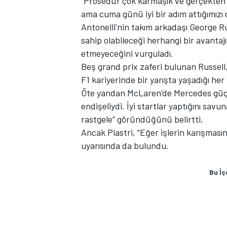
“Prosedür çok karmaşık ve gerçekten 
ama cuma günü iyi bir adım attığımız
Antonelli’nin takım arkadaşı George Ru
sahip olabileceği herhangi bir avantajı
etmeyeceğini vurguladı.
Beş grand prix zaferi bulunan Russell,
F1 kariyerinde bir yarışta yaşadığı h
Öte yandan McLaren’de Mercedes güç 
endişeliydi. İyi startlar yaptığını sav
rastgele” göründüğünü belirtti.
Ancak Piastri, “Eğer işlerin karışması
uyarısında da bulundu.
Bu İç