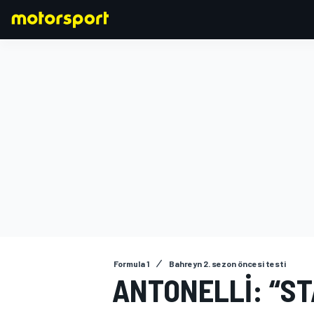
FORMULA 1
Formula 1
Bahreyn 2. sezon öncesi testi
ANTONELLI: “ST