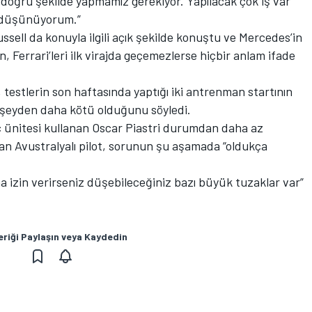
doğru şekilde yapmamız gerekiyor. Yapılacak çok iş var
ı düşünüyorum.”
ssell da konuyla ilgili açık şekilde konuştu ve Mercedes’in
n, Ferrari’leri ilk virajda geçemezlerse hiçbir anlam ifade
 testlerin son haftasında yaptığı iki antrenman startının
er şeyden daha kötü olduğunu söyledi.
ünitesi kullanan Oscar Piastri durumdan daha az
unan Avustralyalı pilot, sorunun şu aşamada “oldukça
na izin verirseniz düşebileceğiniz bazı büyük tuzaklar var”
eriği Paylaşın veya Kaydedin