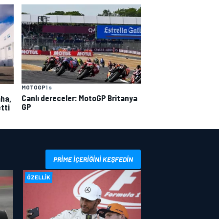
MOTOGP
1 s
Canlı dereceler: MotoGP Britanya
ha,
GP
tti
PRIME IÇERIĞINI KEŞFEDIN
ÖZELLIK