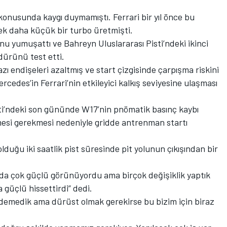
 konusunda kaygı duymamıştı. Ferrari bir yıl önce bu
k daha küçük bir turbo üretmişti.
 yumuşattı ve Bahreyn Uluslararası Pisti’ndeki ikinci
dürünü test etti.
ı endişeleri azaltmış ve start çizgisinde çarpışma riskini
cedes’in Ferrari’nin etkileyici kalkış seviyesine ulaşması
isti’ndeki son gününde W17’nin pnömatik basınç kaybı
mesi gerekmesi nedeniyle gridde antrenman startı
uğu iki saatlik pist süresinde pit yolunun çıkışından bir
arda çok güçlü görünüyordu ama birçok değişiklik yaptık
 güçlü hissettirdi” dedi.
edemedik ama dürüst olmak gerekirse bu bizim için biraz