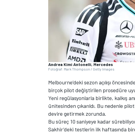
WRC
Andrea Kimi Antonelli, Mercedes
Fotoğraf: Mark Thompson / Getty Images
Melbourne’deki sezon açılışı öncesind
birçok pilot değiştirilen prosedüre u
Yeni regülasyonlarla birlikte, kalkış
ünitesinden çıkarıldı. Bu nedenle pilo
devire getirmek zorunda.
Bu süreç 10 saniyeye kadar sürebiliyo
Sakhir’deki testlerin ilk haftasında b