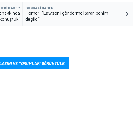
CEKI HABER
SONRAKI HABER
z hakkında
Horner: “Lawson’ı gönderme kararı benim
 konuştuk”
değildi”
LASINI VE YORUMLARI GÖRÜNTÜLE