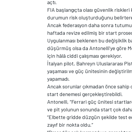
açtı.
FIA başlangıçta olası güvenlik riskleri
durumun risk oluşturduğunu belirtere
Ancak federasyon daha sonra tutumunu
TÜRK SPORCULAR
haftada revize edilmiş bir start prose
Uygulanması beklenen bu değişiklik baz
düşürmüş olsa da Antonelli’ye göre Mer
için hâlâ ciddi çalışması gerekiyor.
İtalyan pilot, Bahreyn Uluslararası P
yaşaması ve güç ünitesinin değiştiril
yapamadı.
Ancak sorunlar çıkmadan önce sahip old
start denemesi gerçekleştirebildi.
Antonelli, “Ferrari güç ünitesi startl
ve pit yolunun sonunda start çok daha
“Elbette gridde düzgün şekilde test 
zayıf bir nokta oldu.”