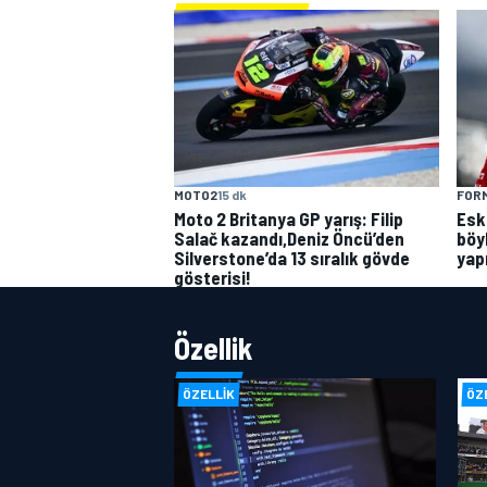
MOTO2
15 dk
FORM
Moto 2 Britanya GP yarış: Filip
Esk
Salač kazandı,Deniz Öncü’den
böy
Silverstone’da 13 sıralık gövde
yap
gösterisi!
Özellik
ÖZELLIK
ÖZ