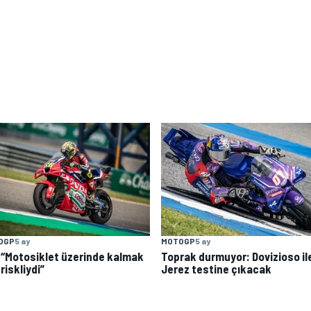
OGP
5 ay
MOTOGP
5 ay
: “Motosiklet üzerinde kalmak
Toprak durmuyor: Dovizioso il
 riskliydi”
Jerez testine çıkacak