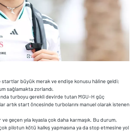
e startlar büyük merak ve endişe konusu hâline geldi;
yum sağlamakta zorlandı.
 anında turboyu gerekli devirde tutan MGU-H güç
tlar artık start öncesinde turbolarını manuel olarak istenen
r ve geçen yıla kıyasla çok daha karmaşık. Bu durum,
irçok pilotun kötü kalkış yapmasına ya da stop etmesine yol