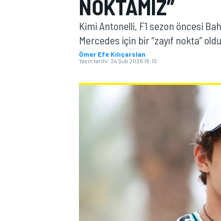
NOKTAMIZ”
MOTOGP
Kimi Antonelli, F1 sezon öncesi Bah
Mercedes için bir “zayıf nokta” oldu
Ömer Efe Kılıçarslan
Yayın tarihi:
24 Şub 2026 18:10
WORLD SUPERBIKE