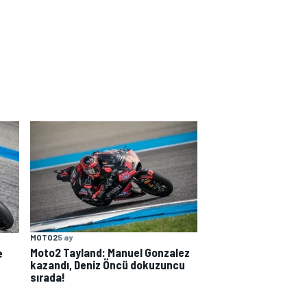
MOTO2
5 ay
Moto2 Tayland: Manuel Gonzalez
e
kazandı, Deniz Öncü dokuzuncu
sırada!