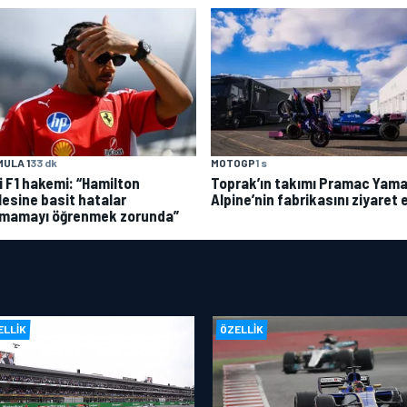
ULA 1
33 dk
MOTOGP
1 s
i F1 hakemi: “Hamilton
Toprak’ın takımı Pramac Yama
lesine basit hatalar
Alpine’nin fabrikasını ziyaret e
mamayı öğrenmek zorunda”
ELLIK
ÖZELLIK