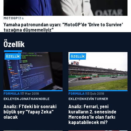
MOTOGP
13 s
Yamaha patronundan uyarı: "MotoGP'de 'Drive to Survive'
tuzağına düşmemeliyiz"
Özellik
ÖZELLIK
ÖZELLIK
FORMULA 1
17 Mar 2018
FORMULA 1
13 Şub 2018
EKLEYEN JONATHAN NOBLE
EKLEYEN KEVIN TURNER
Analiz: F1'deki bir sonraki
Analiz: Ferrari, yeni
büyük şey "Yapay Zeka"
kuralların 2. senesinde
olacak
Mercedes'le olan farkı
kapatabilecek mi?