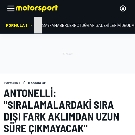
FORMULA 1
ANA SAYFA
HABERLER
FOTOĞRAF GALERILERI
VIDEOLA
Formula 1
Kanada GP
ANTONELLI:
"SIRALAMALARDAKI SIRA
DIŞI FARK AKLIMDAN UZUN
SÜRE ÇIKMAYACAK"