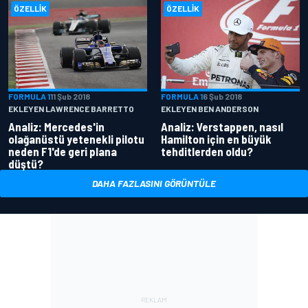
ÖZELLIK
ÖZELLIK
FORMULA 1
11 Şub 2018
FORMULA 1
6 Şub 2018
EKLEYEN LAWRENCE BARRETTO
EKLEYEN BEN ANDERSON
Analiz: Mercedes'in
Analiz: Verstappen, nasıl
olağanüstü yetenekli pilotu
Hamilton için en büyük
neden F1'de geri plana
tehditlerden oldu?
düştü?
DAHA FAZLASINI GÖRÜNTÜLE