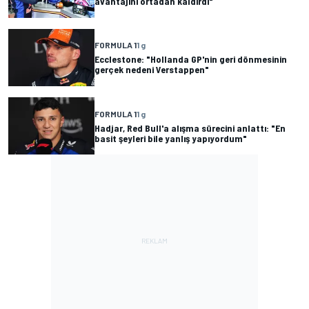
avantajını ortadan kaldırdı"
FORMULA 1
1 g
Ecclestone: "Hollanda GP'nin geri dönmesinin
gerçek nedeni Verstappen"
FORMULA 1
1 g
Hadjar, Red Bull'a alışma sürecini anlattı: "En
basit şeyleri bile yanlış yapıyordum"