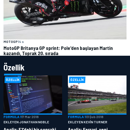
MOTOGP
14 s
MotoGP Britanya GP sprint: Pole'den başlayan Martin
kazandı, Toprak 20. sırada
Özellik
ÖZELLIK
ÖZELLIK
FORMULA 1
17 Mar 2018
FORMULA 1
13 Şub 2018
EKLEYEN JONATHAN NOBLE
EKLEYEN KEVIN TURNER
Analiz: F1'deki bir sonraki
Analiz: Ferrari, yeni