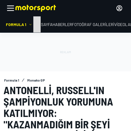
FORMULA 1
ANA SAYFA
HABERLER
FOTOĞRAF GALERILERI
VIDEOLA
Formula 1
Monako GP
ANTONELLI, RUSSELL'IN
ŞAMPIYONLUK YORUMUNA
KATILMIYOR:
"KAZANMADIĞIM BIR ŞEYI