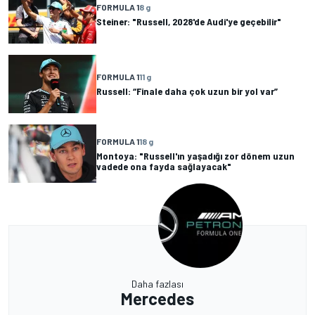
FORMULA 1
8 g
Steiner: "Russell, 2028'de Audi'ye geçebilir"
FORMULA 1
11 g
Russell: “Finale daha çok uzun bir yol var”
FORMULA 1
18 g
Montoya: "Russell'ın yaşadığı zor dönem uzun
vadede ona fayda sağlayacak"
Daha fazlası
Mercedes