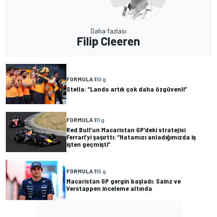
Daha fazlası
Filip Cleeren
FORMULA 1
10 g
Stella: “Lando artık çok daha özgüvenli”
FORMULA 1
11 g
Red Bull’un Macaristan GP’deki stratejisi
Ferrari’yi şaşırttı: “Hatamızı anladığımızda iş
işten geçmişti”
FORMULA 1
15 g
Macaristan GP gergin başladı: Sainz ve
Verstappen inceleme altında