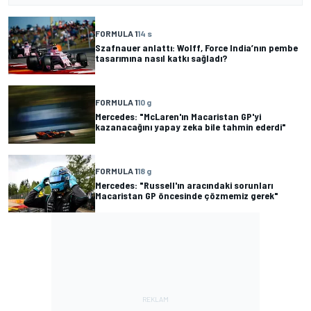
FORMULA 1
14 s
Szafnauer anlattı: Wolff, Force India’nın pembe
tasarımına nasıl katkı sağladı?
FORMULA 1
10 g
Mercedes: "McLaren'ın Macaristan GP'yi
kazanacağını yapay zeka bile tahmin ederdi"
FORMULA 1
18 g
Mercedes: "Russell'ın aracındaki sorunları
Macaristan GP öncesinde çözmemiz gerek"