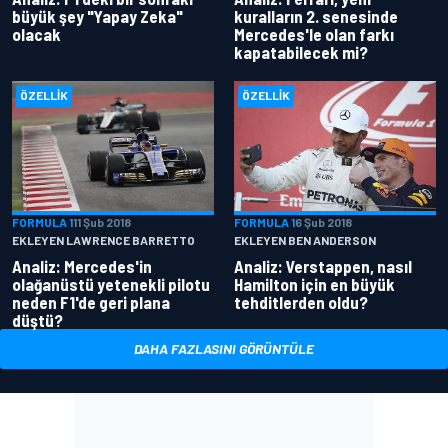
büyük şey "Yapay Zeka"
kuralların 2. senesinde
olacak
Mercedes'le olan farkı
kapatabilecek mi?
ÖZELLIK
ÖZELLIK
FORMULA 1
11 Şub 2018
FORMULA 1
6 Şub 2018
EKLEYEN LAWRENCE BARRETTO
EKLEYEN BEN ANDERSON
Analiz: Mercedes'in
Analiz: Verstappen, nasıl
olağanüstü yetenekli pilotu
Hamilton için en büyük
neden F1'de geri plana
tehditlerden oldu?
düştü?
DAHA FAZLASINI GÖRÜNTÜLE