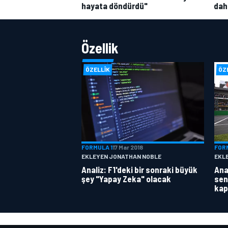
hayata döndürdü"
dah
Özellik
ÖZELLIK
ÖZ
FORMULA 1
17 Mar 2018
FOR
EKLEYEN JONATHAN NOBLE
EKL
Analiz: F1'deki bir sonraki büyük
Anal
şey "Yapay Zeka" olacak
sen
kap