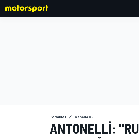
FORMULA 1
Formula 1
Kanada GP
ANTONELLI: "R