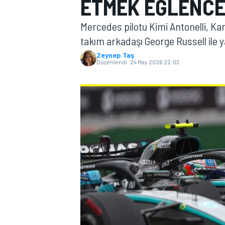
ETMEK EĞLENCE
MOTOGP
Mercedes pilotu Kimi Antonelli, Kan
takım arkadaşı George Russell ile 
Zeynep Taş
Düzenlendi:
24 May 2026 22:03
WORLD SUPERBIKE