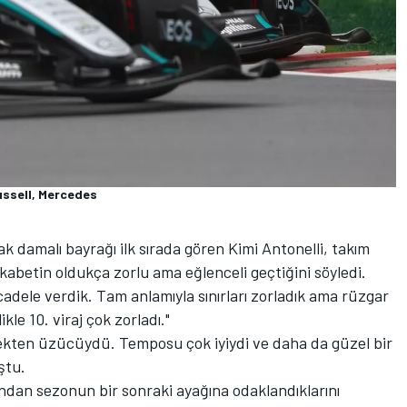
ussell, Mercedes
 damalı bayrağı ilk sırada gören Kimi Antonelli, takım
ekabetin oldukça zorlu ama eğlenceli geçtiğini söyledi.
cadele verdik. Tam anlamıyla sınırları zorladık ama rüzgar
ikle 10. viraj çok zorladı."
çekten üzücüydü. Temposu çok iyiydi ve daha da güzel bir
ştu.
ından sezonun bir sonraki ayağına odaklandıklarını