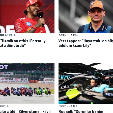
ULA 1
23 dk
FORMULA 1
3 s
: "Hamilton etkisi Ferrari'yi
Verstappen: "Hayattaki en bü
ata döndürdü"
ödülüm kızım Lily"
OGP
1 s
FORMULA 1
1 s
lar atıldı: Silverstone, iki yıl
Russell: “Sorunlar benim