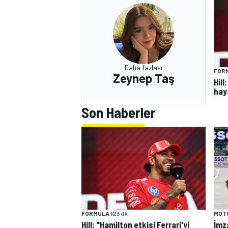
Daha fazlası
FORM
Zeynep Taş
Hill
hay
MOTOSİKLET
Son Haberler
FORMULA 1
23 dk
MOT
Hill: "Hamilton etkisi Ferrari'yi
İmza