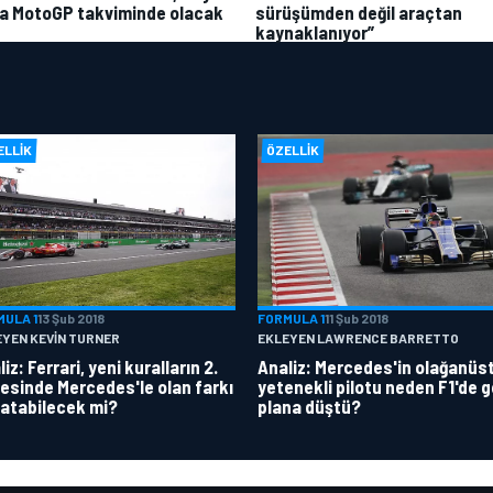
a MotoGP takviminde olacak
sürüşümden değil araçtan
kaynaklanıyor”
ELLIK
ÖZELLIK
MULA 1
13 Şub 2018
FORMULA 1
11 Şub 2018
EYEN KEVIN TURNER
EKLEYEN LAWRENCE BARRETTO
iz: Ferrari, yeni kuralların 2.
Analiz: Mercedes'in olağanüs
esinde Mercedes'le olan farkı
yetenekli pilotu neden F1'de g
atabilecek mi?
plana düştü?