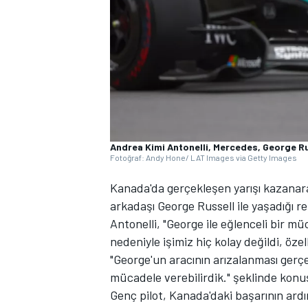
WRC
Andrea Kimi Antonelli, Mercedes, George R
Fotoğraf: Andy Hone/ LAT Images via Getty Images
Kanada'da gerçekleşen yarışı kazanarak
arkadaşı George Russell ile yaşadığı r
Antonelli, "George ile eğlenceli bir mü
nedeniyle işimiz hiç kolay değildi, özell
"George'un aracının arızalanması ger
mücadele verebilirdik." şeklinde konu
Genç pilot, Kanada'daki başarının ard