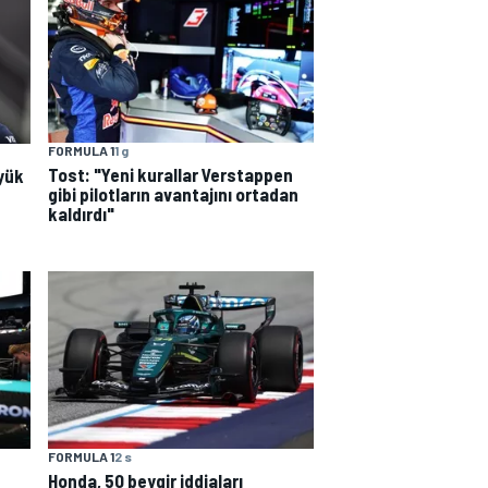
FORMULA 1
1 g
Tost: "Yeni kurallar Verstappen
yük
gibi pilotların avantajını ortadan
kaldırdı"
FORMULA 1
2 s
Honda, 50 beygir iddiaları