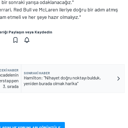
 bir sonraki yarışa odaklanacağız."
Ferrari, Red Bull ve McLaren ileriye doğru bir adım atmış
etmeli ve her şeye hazır olmalıyız."
eriği Paylaşın veya Kaydedin
CEKI HABER
SONRAKI HABER
cadelenin
Hamilton: "Nihayet doğru noktayı bulduk,
Verstappen
yeniden burada olmak harika"
3. sırada
LASINI VE YORUMLARI GÖRÜNTÜLE