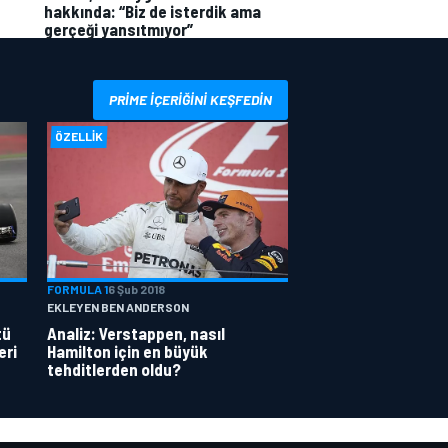
hakkında: “Biz de isterdik ama
gerçeği yansıtmıyor”
PRIME IÇERIĞINI KEŞFEDIN
ÖZELLIK
FORMULA 1
6 Şub 2018
EKLEYEN BEN ANDERSON
tü
Analiz: Verstappen, nasıl
eri
Hamilton için en büyük
tehditlerden oldu?