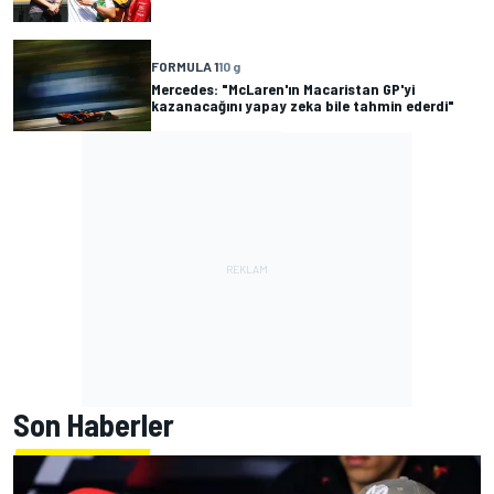
FORMULA 1
10 g
Mercedes: "McLaren'ın Macaristan GP'yi
kazanacağını yapay zeka bile tahmin ederdi"
Son Haberler