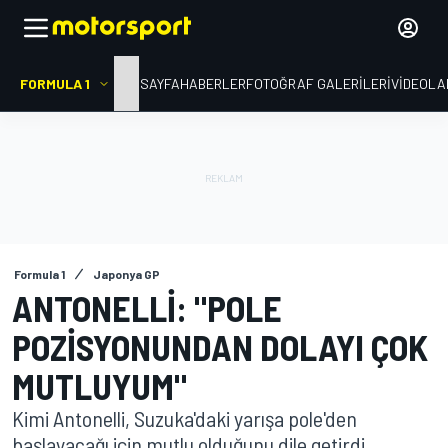
FORMULA 1
ANA SAYFA
HABERLER
FOTOĞRAF GALERILERI
VIDEOLA
Formula 1
Japonya GP
ANTONELLI: "POLE
POZISYONUNDAN DOLAYI ÇOK
MUTLUYUM"
Kimi Antonelli, Suzuka'daki yarışa pole'den
başlayacağı için mutlu olduğunu dile getirdi.