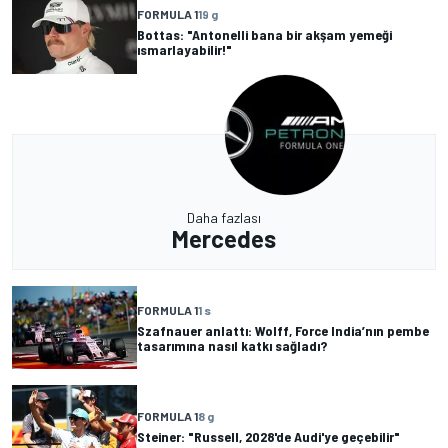
FORMULA 1
19 g
Bottas: "Antonelli bana bir akşam yemeği
ısmarlayabilir!"
Daha fazlası
Mercedes
FORMULA 1
1 s
Szafnauer anlattı: Wolff, Force India’nın pembe
tasarımına nasıl katkı sağladı?
FORMULA 1
8 g
Steiner: "Russell, 2028'de Audi'ye geçebilir"