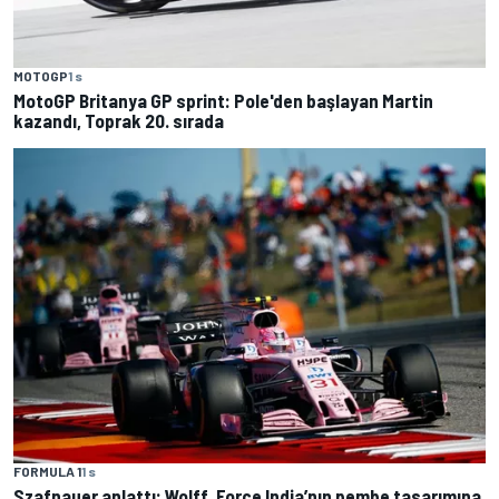
MOTOGP
1 s
MotoGP Britanya GP sprint: Pole'den başlayan Martin
kazandı, Toprak 20. sırada
FORMULA 1
1 s
Szafnauer anlattı: Wolff, Force India’nın pembe tasarımına