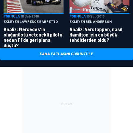
FORMULA 1
11 Şub 2018
FORMULA 1
6 Şub 2018
EKLEYEN LAWRENCE BARRETTO
EKLEYEN BEN ANDERSON
Analiz: Mercedes'in
Analiz: Verstappen, nasıl
olağanüstü yetenekli pilotu
Hamilton için en büyük
neden F1'de geri plana
tehditlerden oldu?
düştü?
DAHA FAZLASINI GÖRÜNTÜLE