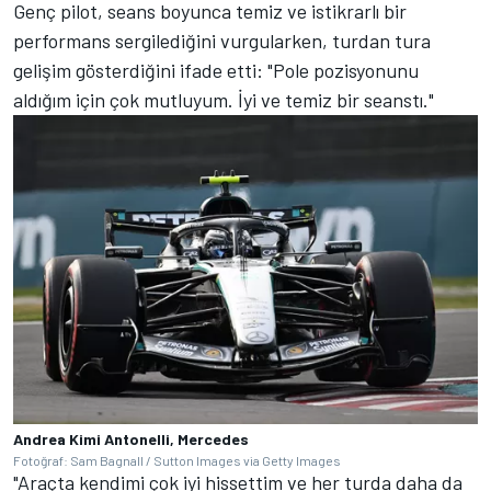
Genç pilot, seans boyunca temiz ve istikrarlı bir
performans sergilediğini vurgularken, turdan tura
gelişim gösterdiğini ifade etti: "Pole pozisyonunu
aldığım için çok mutluyum. İyi ve temiz bir seanstı."
Andrea Kimi Antonelli, Mercedes
Fotoğraf: Sam Bagnall / Sutton Images via Getty Images
"Araçta kendimi çok iyi hissettim ve her turda daha da