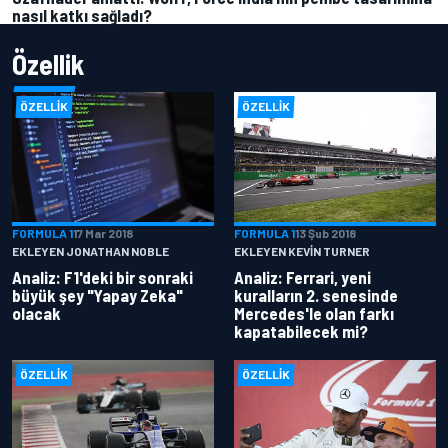
nasıl katkı sağladı?
Özellik
ÖZELLIK
ÖZELLIK
FORMULA 1
17 Mar 2018
FORMULA 1
13 Şub 2018
EKLEYEN JONATHAN NOBLE
EKLEYEN KEVIN TURNER
Analiz: F1'deki bir sonraki
Analiz: Ferrari, yeni
büyük şey "Yapay Zeka"
kuralların 2. senesinde
olacak
Mercedes'le olan farkı
kapatabilecek mi?
ÖZELLIK
ÖZELLIK