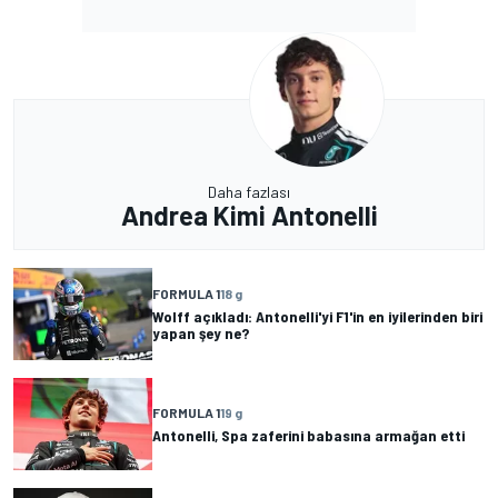
Daha fazlası
Andrea Kimi Antonelli
FORMULA 1
18 g
Wolff açıkladı: Antonelli'yi F1'in en iyilerinden biri
yapan şey ne?
FORMULA 1
19 g
Antonelli, Spa zaferini babasına armağan etti