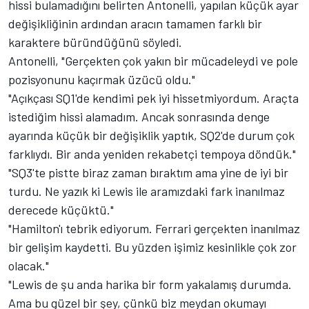
hissi bulamadığını belirten Antonelli, yapılan küçük ayar
değişikliğinin ardından aracın tamamen farklı bir
karaktere büründüğünü söyledi.
Antonelli, "Gerçekten çok yakın bir mücadeleydi ve pole
pozisyonunu kaçırmak üzücü oldu."
"Açıkçası SQ1'de kendimi pek iyi hissetmiyordum. Araçta
istediğim hissi alamadım. Ancak sonrasında denge
ayarında küçük bir değişiklik yaptık, SQ2'de durum çok
farklıydı. Bir anda yeniden rekabetçi tempoya döndük."
"SQ3'te pistte biraz zaman bıraktım ama yine de iyi bir
turdu. Ne yazık ki Lewis ile aramızdaki fark inanılmaz
derecede küçüktü."
"Hamilton'ı tebrik ediyorum. Ferrari gerçekten inanılmaz
bir gelişim kaydetti. Bu yüzden işimiz kesinlikle çok zor
olacak."
"Lewis de şu anda harika bir form yakalamış durumda.
Ama bu güzel bir şey, çünkü biz meydan okumayı