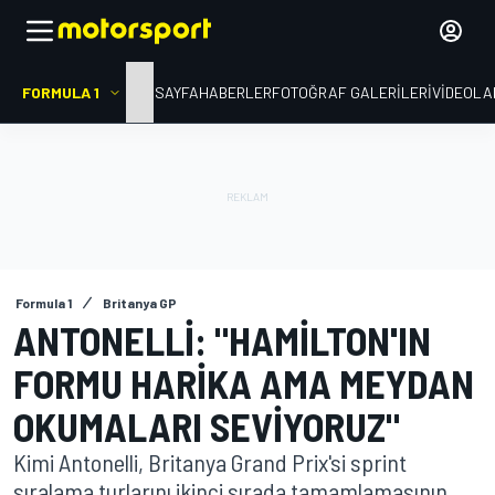
FORMULA 1
ANA SAYFA
HABERLER
FOTOĞRAF GALERILERI
VIDEOLA
Formula 1
Britanya GP
ANTONELLI: "HAMILTON'IN
FORMU HARIKA AMA MEYDAN
OKUMALARI SEVIYORUZ"
Kimi Antonelli, Britanya Grand Prix'si sprint
sıralama turlarını ikinci sırada tamamlamasının