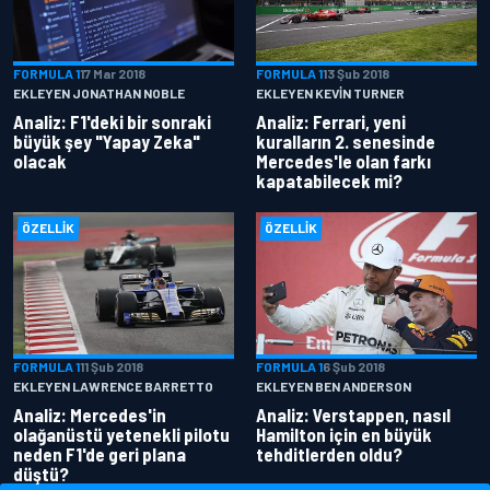
FORMULA 1
17 Mar 2018
FORMULA 1
13 Şub 2018
EKLEYEN JONATHAN NOBLE
EKLEYEN KEVIN TURNER
Analiz: F1'deki bir sonraki
Analiz: Ferrari, yeni
büyük şey "Yapay Zeka"
kuralların 2. senesinde
olacak
Mercedes'le olan farkı
kapatabilecek mi?
ÖZELLIK
ÖZELLIK
FORMULA 1
11 Şub 2018
FORMULA 1
6 Şub 2018
EKLEYEN LAWRENCE BARRETTO
EKLEYEN BEN ANDERSON
Analiz: Mercedes'in
Analiz: Verstappen, nasıl
olağanüstü yetenekli pilotu
Hamilton için en büyük
neden F1'de geri plana
tehditlerden oldu?
düştü?