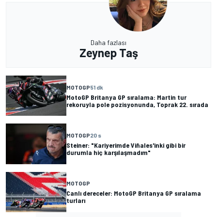
Daha fazlası
Zeynep Taş
MOTOGP
51 dk
MotoGP Britanya GP sıralama: Martin tur
rekoruyla pole pozisyonunda, Toprak 22. sırada
MOTOGP
20 s
Steiner: "Kariyerimde Viñales'inki gibi bir
durumla hiç karşılaşmadım"
MOTOGP
Canlı dereceler: MotoGP Britanya GP sıralama
turları