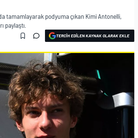
ada tamamlayarak podyuma çıkan Kimi Antonelli,
ı paylaştı.
TERCIH EDILEN KAYNAK OLARAK EKLE