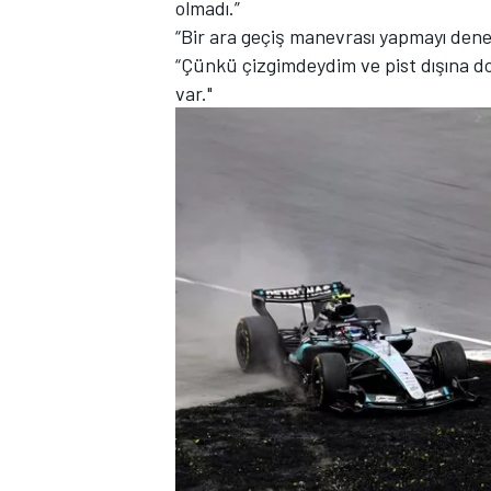
olmadı.”
“Bir ara geçiş manevrası yapmayı den
“Çünkü çizgimdeydim ve pist dışına doğ
var."
TÜRK SPORCULAR