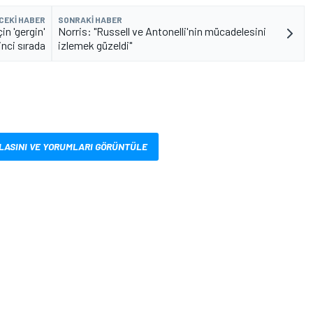
CEKI HABER
SONRAKI HABER
n 'gergin'
Norris: "Russell ve Antonelli'nin mücadelesini
inci sırada
izlemek güzeldi"
LASINI VE YORUMLARI GÖRÜNTÜLE