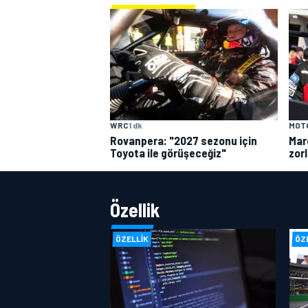
WRC
1 dk
MOT
Rovanpera: "2027 sezonu için
Mar
Toyota ile görüşeceğiz"
zorl
Özellik
ÖZELLIK
ÖZ