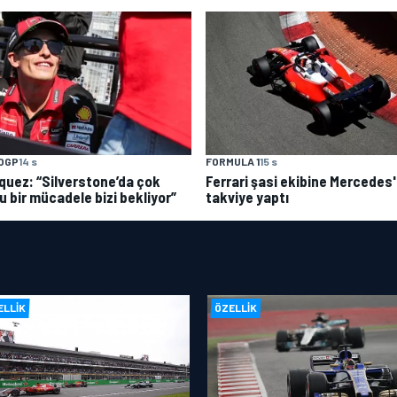
OGP
14 s
FORMULA 1
15 s
quez: “Silverstone’da çok
Ferrari şasi ekibine Mercedes
u bir mücadele bizi bekliyor”
takviye yaptı
ELLIK
ÖZELLIK