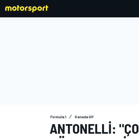
FORMULA 1
Formula 1
Kanada GP
ANTONELLI: "ÇO