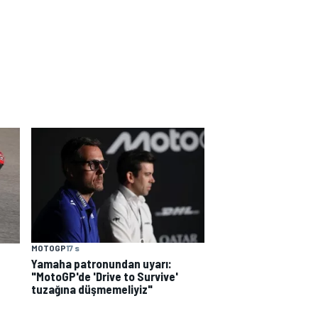
MOTOGP
17 s
Yamaha patronundan uyarı:
"MotoGP'de 'Drive to Survive'
tuzağına düşmemeliyiz"