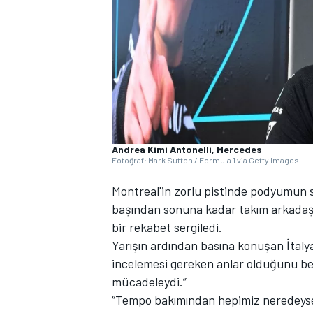
WRC
Andrea Kimi Antonelli, Mercedes
Fotoğraf: Mark Sutton / Formula 1 via Getty Images
Montreal'in zorlu pistinde podyumun s
başından sonuna kadar takım arkadaşı 
bir rekabet sergiledi.
Yarışın ardından basına konuşan İta
incelemesi gereken anlar olduğunu bel
mücadeleydi.”
“Tempo bakımından hepimiz neredeyse 