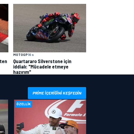
MOTOGP
16 s
'ten
Quartararo Silverstone için
iddialı: "Mücadele etmeye
hazırım"
PRIME IÇERIĞINI KEŞFEDIN
ÖZELLIK