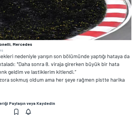
onelli, Mercedes
es
sekleri nedeniyle yarışın son bölümünde yaptığı hataya da
ktaladı: "Daha sonra 8. viraja girerken büyük bir hata
k geldim ve lastiklerim kitlendi.”
az zora sokmuş oldum ama her şeye rağmen pistte harika
eriği Paylaşın veya Kaydedin