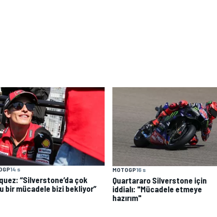
OGP
14 s
MOTOGP
16 s
quez: “Silverstone’da çok
Quartararo Silverstone için
u bir mücadele bizi bekliyor”
iddialı: "Mücadele etmeye
hazırım"