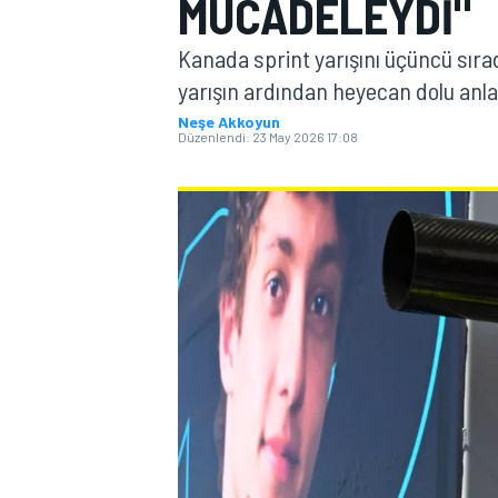
MÜCADELEYDI"
MOTOGP
Kanada sprint yarışını üçüncü sır
yarışın ardından heyecan dolu anlar
Neşe Akkoyun
Düzenlendi:
23 May 2026 17:08
WORLD SUPERBIKE