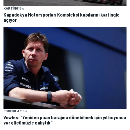
KARTING
15 s
Kapadokya Motorsporları Kompleksi kapılarını kartingle
açıyor
FORMULA 1
16 s
Vowles: “Yeniden puan barajına dönebilmek için yıl boyunca
var gücümüzle çalıştık"