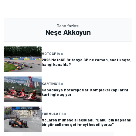
Daha fazlası
Neşe Akkoyun
MOTOGP
14 s
2026 MotoGP Britanya GP ne zaman, saat kaçta,
hangi kanalda?
KARTING
15 s
Kapadokya Motorsporları Kompleksi kapılarını
kartingle açıyor
FORMULA 1
16 s
McLaren mühendisi açıkladı: "Bakü için kapsamlı
bir güncelleme getirmeyi hedefliyoruz"