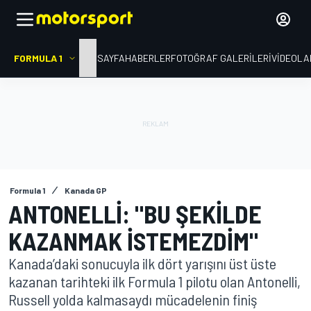
FORMULA 1
ANA SAYFA
HABERLER
FOTOĞRAF GALERILERI
VIDEOLA
Formula 1
Kanada GP
ANTONELLI: "BU ŞEKILDE
KAZANMAK ISTEMEZDIM"
Kanada’daki sonucuyla ilk dört yarışını üst üste
kazanan tarihteki ilk Formula 1 pilotu olan Antonelli,
Russell yolda kalmasaydı mücadelenin finiş