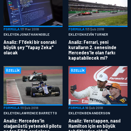
FORMULA 1
17 Mar 2018
FORMULA 1
13 Şub 2018
EKLEYEN JONATHAN NOBLE
EKLEYEN KEVIN TURNER
Analiz: F1'deki bir sonraki
Analiz: Ferrari, yeni
büyük şey "Yapay Zeka"
kuralların 2. senesinde
olacak
Mercedes'le olan farkı
kapatabilecek mi?
ÖZELLIK
ÖZELLIK
FORMULA 1
11 Şub 2018
FORMULA 1
6 Şub 2018
EKLEYEN LAWRENCE BARRETTO
EKLEYEN BEN ANDERSON
Analiz: Mercedes'in
Analiz: Verstappen, nasıl
olağanüstü yetenekli pilotu
Hamilton için en büyük
neden F1'de geri plana
tehditlerden oldu?