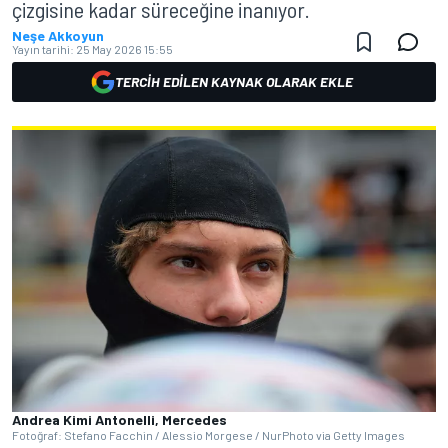
çizgisine kadar süreceğine inanıyor.
Neşe Akkoyun
Yayın tarihi:
25 May 2026 15:55
TERCIH EDILEN KAYNAK OLARAK EKLE
Andrea Kimi Antonelli, Mercedes
Fotoğraf: Stefano Facchin / Alessio Morgese / NurPhoto via Getty Images