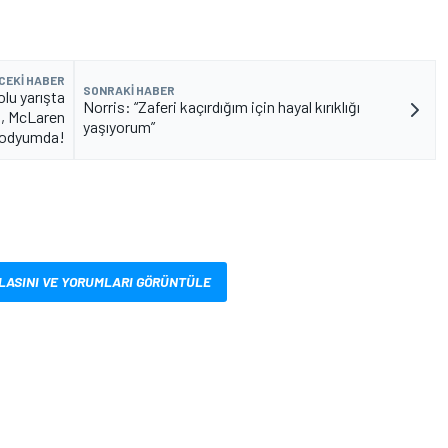
CEKI HABER
SONRAKI HABER
lu yarışta
Norris: “Zaferi kaçırdığım için hayal kırıklığı
t, McLaren
yaşıyorum”
 podyumda!
LASINI VE YORUMLARI GÖRÜNTÜLE