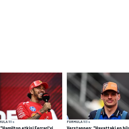
ULA 1
11 s
FORMULA 1
13 s
: "Hamilton etkisi Ferrari'yi
Verstappen: "Hayattaki en bü