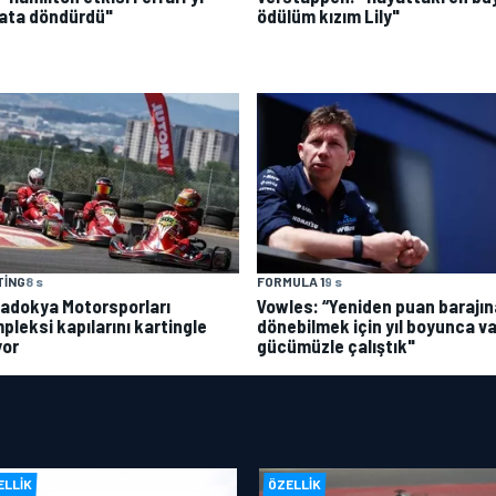
ata döndürdü"
ödülüm kızım Lily"
TING
8 s
FORMULA 1
9 s
adokya Motorsporları
Vowles: “Yeniden puan barajın
pleksi kapılarını kartingle
dönebilmek için yıl boyunca va
yor
gücümüzle çalıştık"
ELLIK
ÖZELLIK