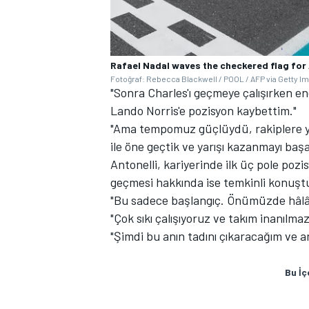
Rafael Nadal waves the checkered flag for 
Fotoğraf: Rebecca Blackwell / POOL / AFP via Getty I
"Sonra Charles'ı geçmeye çalışırken e
Lando Norris'e pozisyon kaybettim."
"Ama tempomuz güçlüydü, rakiplere yak
ile öne geçtik ve yarışı kazanmayı baş
Antonelli, kariyerinde ilk üç pole poz
geçmesi hakkında ise temkinli konuşt
"Bu sadece başlangıç. Önümüzde hâlâ 
"Çok sıkı çalışıyoruz ve takım inanılma
"Şimdi bu anın tadını çıkaracağım ve 
Bu İç