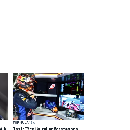
FORMULA 1
2 g
Tost: "Yeni kurallar Verstappen
yük