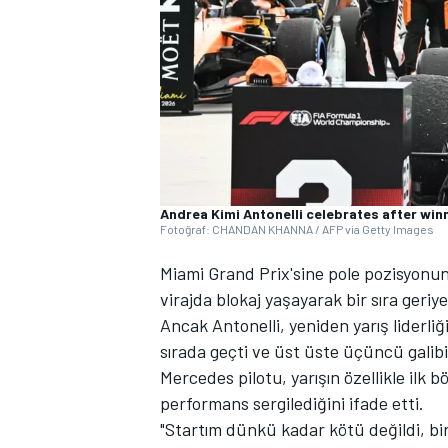
WRC
Andrea Kimi Antonelli celebrates after win
Fotoğraf: CHANDAN KHANNA / AFP via Getty Images
Miami Grand Prix'sine pole pozisyonund
virajda blokaj yaşayarak bir sıra geriy
Ancak Antonelli, yeniden yarış liderli
sırada geçti ve üst üste üçüncü galibiy
Mercedes pilotu, yarışın özellikle ilk
performans sergilediğini ifade etti.
"Startım dünkü kadar kötü değildi, bir