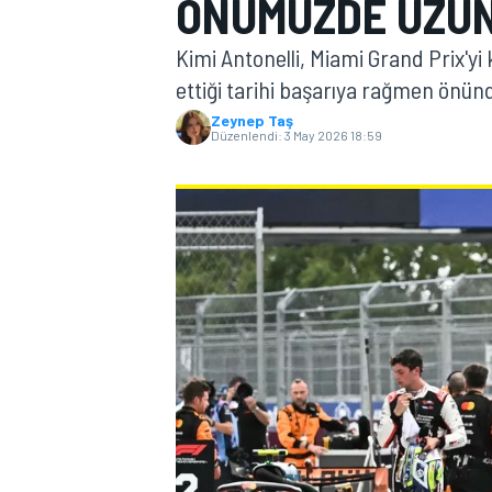
ÖNÜMÜZDE UZUN
MOTOGP
Kimi Antonelli, Miami Grand Prix'y
ettiği tarihi başarıya rağmen önünd
Zeynep Taş
Düzenlendi:
3 May 2026 18:59
WORLD SUPERBIKE