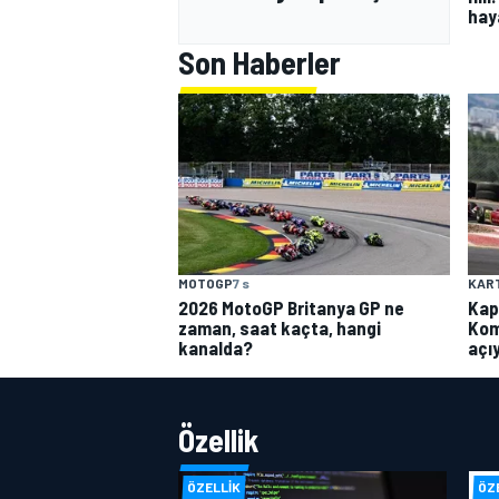
hay
Son Haberler
MOTOGP
7 s
KAR
2026 MotoGP Britanya GP ne
Kap
zaman, saat kaçta, hangi
Kom
kanalda?
açı
Özellik
ÖZELLIK
ÖZ