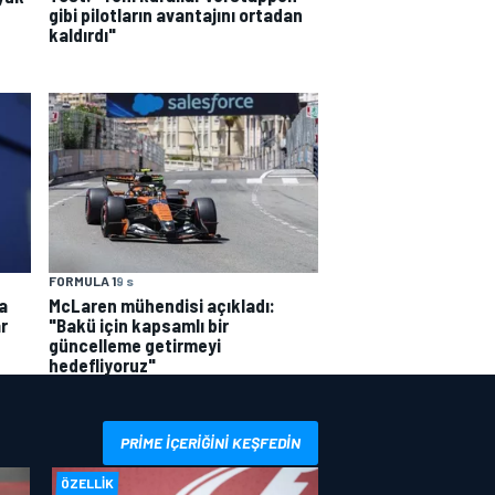
gibi pilotların avantajını ortadan
kaldırdı"
FORMULA 1
9 s
a
McLaren mühendisi açıkladı:
r
"Bakü için kapsamlı bir
güncelleme getirmeyi
hedefliyoruz"
PRIME IÇERIĞINI KEŞFEDIN
ÖZELLIK