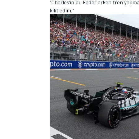
"Charles’ın bu kadar erken fren yapma
kilitledim."
TÜRK SPORCULAR