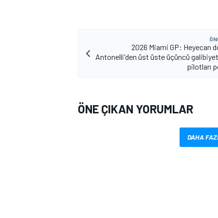
ÖN
2026 Miami GP: Heyecan do
Antonelli'den üst üste üçüncü galibiye
pilotları
MOTOSİKLET
ÖNE ÇIKAN YORUMLAR
DAHA FAZ