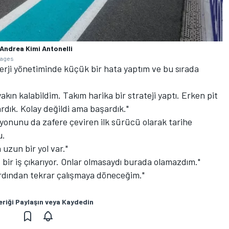
Andrea Kimi Antonelli
mages
nerji yönetiminde küçük bir hata yaptım ve bu sırada
ın kalabildim. Takım harika bir strateji yaptı. Erken pit
ardık. Kolay değildi ama başardık."
isyonunu da zafere çeviren ilk sürücü olarak tarihe
u.
uzun bir yol var."
z bir iş çıkarıyor. Onlar olmasaydı burada olamazdım."
ardından tekrar çalışmaya döneceğim."
eriği Paylaşın veya Kaydedin