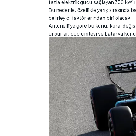
fazla elektrik gücü sağlayan 350 kW'lı
Bu nedenle, özellikle yarış sırasında
belirleyici faktörlerinden biri olacak.
Antonelli'ye göre bu konu, kural değiş
TÜRK SPORCULAR
unsurlar, güç ünitesi ve batarya konu