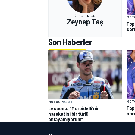
Daha fazlası
MOT
Zeynep Taş
Top
sor
Son Haberler
MOT
MOTOGP
24 dk
Top
Lecuona: “Morbidelli’nin
sor
hareketini bir türlü
anlayamıyorum”