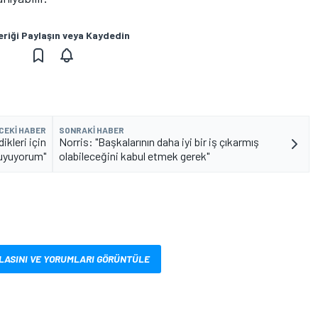
eriği Paylaşın veya Kaydedin
CEKI HABER
SONRAKI HABER
kleri için
Norris: "Başkalarının daha iyi bir iş çıkarmış
duyuyorum"
olabileceğini kabul etmek gerek"
LASINI VE YORUMLARI GÖRÜNTÜLE