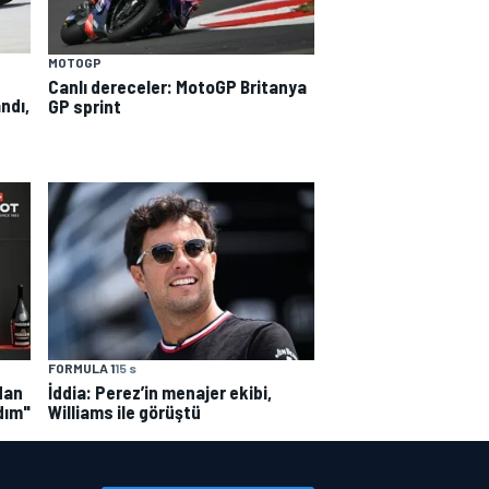
MOTOGP
Canlı dereceler: MotoGP Britanya
ndı,
GP sprint
FORMULA 1
15 s
dan
İddia: Perez’in menajer ekibi,
dım"
Williams ile görüştü