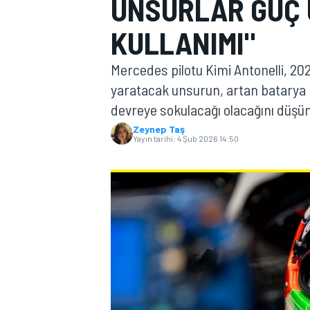
UNSURLAR GÜÇ 
MOTOGP
KULLANIMI"
Mercedes pilotu Kimi Antonelli, 20
yaratacak unsurun, artan batarya k
devreye sokulacağı olacağını düşü
Zeynep Taş
Yayın tarihi:
4 Şub 2026 14:50
WORLD SUPERBIKE