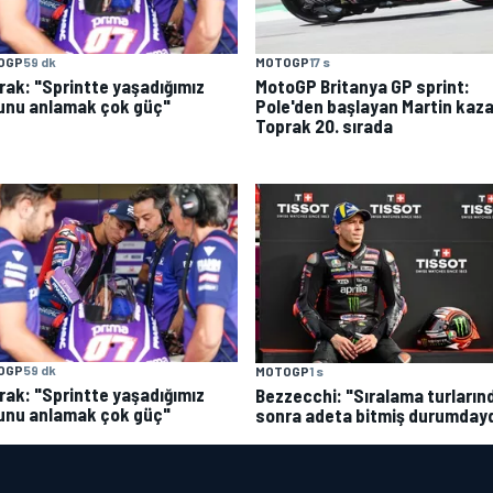
OGP
59 dk
MOTOGP
17 s
rak: "Sprintte yaşadığımız
MotoGP Britanya GP sprint:
unu anlamak çok güç"
Pole'den başlayan Martin kaza
Toprak 20. sırada
OGP
59 dk
MOTOGP
1 s
rak: "Sprintte yaşadığımız
Bezzecchi: "Sıralama turların
unu anlamak çok güç"
sonra adeta bitmiş durumday