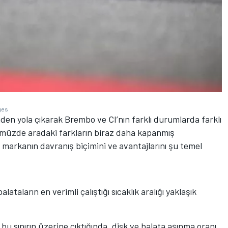
ges
en yola çıkarak Brembo ve CI’nın farklı durumlarda farklı
ünümüzde aradaki farkların biraz daha kapanmış
 markanın davranış biçimini ve avantajlarını şu temel
alataların en verimli çalıştığı sıcaklık aralığı yaklaşık
bu sınırın üzerine çıktığında, disk ve balata aşınma oranı