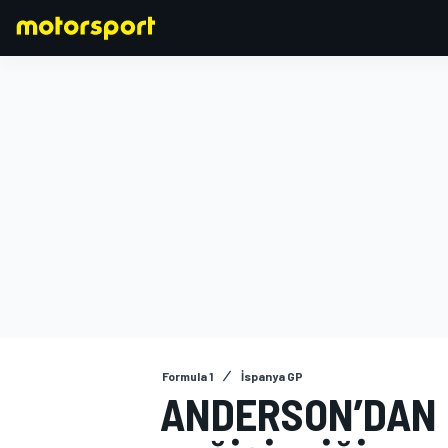
FORMULA 1
Formula 1
İspanya GP
ANDERSON’DAN F