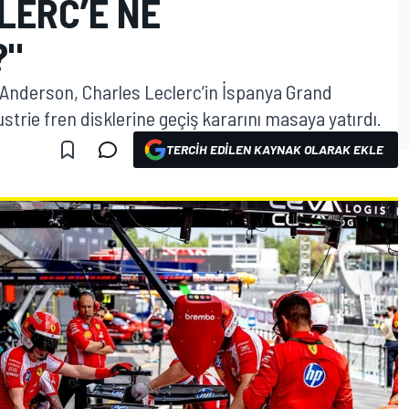
CLERC’E NE
?"
y Anderson, Charles Leclerc’in İspanya Grand
trie fren disklerine geçiş kararını masaya yatırdı.
TERCIH EDILEN KAYNAK OLARAK EKLE