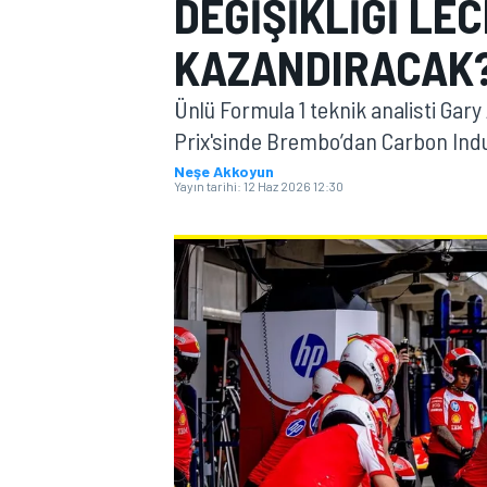
DEĞIŞIKLIĞI LE
MOTOGP
KAZANDIRACAK
Ünlü Formula 1 teknik analisti Gar
Prix'sinde Brembo’dan Carbon Indus
Neşe Akkoyun
Yayın tarihi:
12 Haz 2026 12:30
WORLD SUPERBIKE