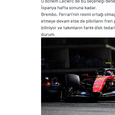
O dönem Leclerc de bu seçeneği denem
İspanya hafta sonuna kadar.
Brembo, Ferrari’nin resmi ortağı olmay
etmeye devam etse de pilotların fren 
biliniyor ve takımların farklı disk ted
TÜRK SPORCULAR
durum.