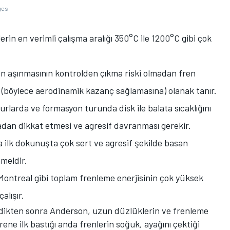
ges
erin en verimli çalışma aralığı 350°C ile 1200°C gibi çok
n aşınmasının kontrolden çıkma riski olmadan fren
(böylece aerodinamik kazanç sağlamasına) olanak tanır.
turlarda ve formasyon turunda disk ile balata sıcaklığını
adan dikkat etmesi ve agresif davranması gerekir.
ilk dokunuşta çok sert ve agresif şekilde basan
mmeldir.
 Montreal gibi toplam frenleme enerjisinin çok yüksek
alışır.
ledikten sonra Anderson, uzun düzlüklerin ve frenleme
rene ilk bastığı anda frenlerin soğuk, ayağını çektiği