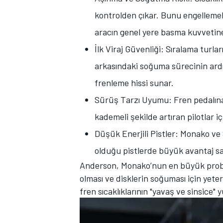
kontrolden çıkar. Bunu engellemek
aracın genel yere basma kuvvetine
İlk Viraj Güvenliği: Sıralama turla
arkasındaki soğuma sürecinin ardın
frenleme hissi sunar.
Sürüş Tarzı Uyumu: Fren pedalına
MOTOSİKLET
kademeli şekilde artıran pilotlar 
Düşük Enerjili Pistler: Monako ve
olduğu pistlerde büyük avantaj sa
Anderson, Monako’nun en büyük proble
olması ve disklerin soğuması için yet
fren sıcaklıklarının "yavaş ve sinsice" y