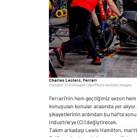
WRC
Charles Leclerc, Ferrari
Fotoğraf: EYE4images / NurPhoto via Getty Images
Ferrari’nin hem geçtiğimiz sezon hem d
konuşulan konular arasında yer alıyor.
şikayetlerinin ardından bu hafta sonu
Industrie’ye (CI) değiştirecek.
Takım arkadaşı Lewis Hamilton, martta