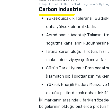
Fotoğraf: Guido De Bortoli / LAT Images via Getty Ima
Carbon Industrie
Yüksek Sıcaklık Toleransı: Bu diskl
daha yüksek bir aralıktadır.
Aerodinamik Avantaj: Takımın, fre
soğutma kanallarını küçültmesine 
Isıtma Zorunluluğu: Pilotun, hızlı 
makul bir seviyeye getirmeye fazl
Sürüş Tarzı Uyumu: Fren pedalına 
(Hamilton gibi) pilotlar için müke
Yüksek Enerjili Pistler: Monza ve
olduğu pistlerde çok daha efektif ç
İki markanın arasındaki farkları özet
bölgelerinin olduğu pistlerde pilotun f