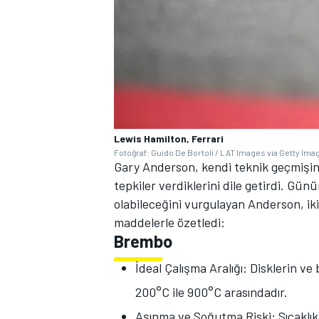
Lewis Hamilton, Ferrari
Fotoğraf: Guido De Bortoli / LAT Images via Getty Ima
Gary Anderson, kendi teknik geçmişind
tepkiler verdiklerini dile getirdi. G
olabileceğini vurgulayan Anderson, iki
maddelerle özetledi:
Brembo
İdeal Çalışma Aralığı: Disklerin ve b
200°C ile 900°C arasındadır.
Aşınma ve Soğutma Riski: Sıcaklık 