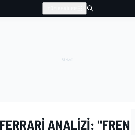
TÜM SERILER
ERRARI ANALIZI: "FREN