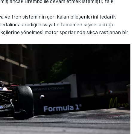
iş ancak Brembo ile devam etmek istemişti; ta ki
a ve fren sisteminin geri kalan bileşenlerini tedarik
pedalında aradığı hissiyatın tamamen kişisel olduğu
arikçilerine yönelmesi motor sporlarında sıkça rastlanan bir