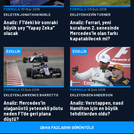
FORMULA 1
17 Mar 2018
FORMULA 1
13 Şub 2018
EKLEYEN JONATHAN NOBLE
EKLEYEN KEVIN TURNER
Analiz: F1'deki bir sonraki
Analiz: Ferrari, yeni
büyük şey "Yapay Zeka"
kuralların 2. senesinde
olacak
Mercedes'le olan farkı
kapatabilecek mi?
ÖZELLIK
ÖZELLIK
FORMULA 1
11 Şub 2018
FORMULA 1
6 Şub 2018
EKLEYEN LAWRENCE BARRETTO
EKLEYEN BEN ANDERSON
Analiz: Mercedes'in
Analiz: Verstappen, nasıl
olağanüstü yetenekli pilotu
Hamilton için en büyük
neden F1'de geri plana
tehditlerden oldu?
düştü?
DAHA FAZLASINI GÖRÜNTÜLE