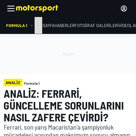
FORMULA 1
ANA SAYFA
HABERLER
FOTOĞRAF GALERILERI
VIDEOLA
ANALIZ
Formula 1
ANALIZ: FERRARI,
GÜNCELLEME SORUNLARINI
NASIL ZAFERE ÇEVIRDI?
Ferrari, son yarış Macaristan'a şampiyonluk
mücadelesi açısından maksimum sonucu almanın