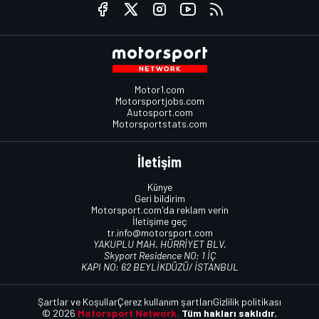
Motor1.com
Motorsportjobs.com
Autosport.com
Motorsportstats.com
İletişim
Künye
Geri bildirim
Motorsport.com'da reklam verin
İletişime geç
tr.info@motorsport.com
YAKUPLU MAH. HÜRRİYET BLV.
Skyport Residence NO: 1 İÇ
KAPI NO: 62 BEYLİKDÜZÜ/ İSTANBUL
Şartlar ve Koşullar
Çerez kullanım şartları
Gizlilik politikası
© 2026
Motorsport Network.
Tüm hakları saklıdır.