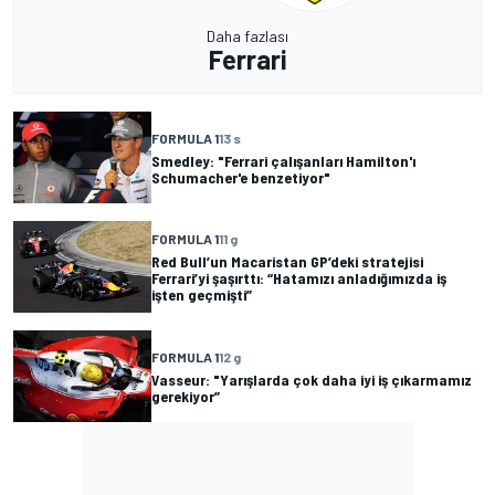
Daha fazlası
Ferrari
FORMULA 1
13 s
Smedley: "Ferrari çalışanları Hamilton'ı
Schumacher'e benzetiyor"
FORMULA 1
11 g
Red Bull’un Macaristan GP’deki stratejisi
Ferrari’yi şaşırttı: “Hatamızı anladığımızda iş
işten geçmişti”
FORMULA 1
12 g
Vasseur: "Yarışlarda çok daha iyi iş çıkarmamız
gerekiyor”