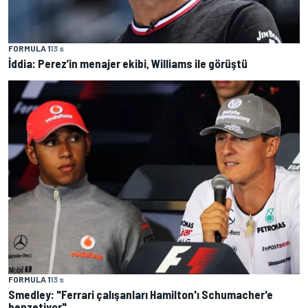
FORMULA 1
13 s
İddia: Perez’in menajer ekibi, Williams ile görüştü
FORMULA 1
13 s
Smedley: "Ferrari çalışanları Hamilton'ı Schumacher'e
benzetiyor"