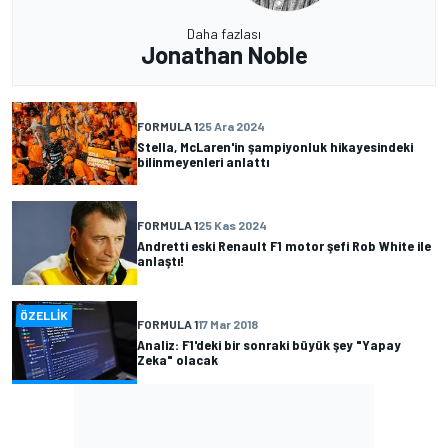
Daha fazlası
Jonathan Noble
FORMULA 1
25 Ara 2024
Stella, McLaren'in şampiyonluk hikayesindeki
bilinmeyenleri anlattı
FORMULA 1
25 Kas 2024
Andretti eski Renault F1 motor şefi Rob White ile
anlaştı!
ÖZELLIK
FORMULA 1
17 Mar 2018
Analiz: F1'deki bir sonraki büyük şey "Yapay
Zeka" olacak