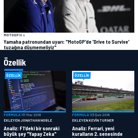
MOTOGP
16 s
Yamaha patronundan uyarı: "MotoGP'de 'Drive to Survive'
tuzağına düşmemeliyiz"
Özellik
ÖZELLIK
ÖZELLIK
FORMULA 1
17 Mar 2018
FORMULA 1
13 Şub 2018
EKLEYEN JONATHAN NOBLE
EKLEYEN KEVIN TURNER
Analiz: F1'deki bir sonraki
Analiz: Ferrari, yeni
büyük şey "Yapay Zeka"
kuralların 2. senesinde