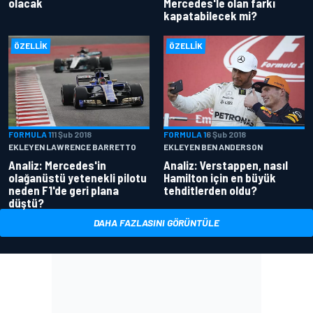
olacak
Mercedes'le olan farkı
kapatabilecek mi?
ÖZELLIK
ÖZELLIK
FORMULA 1
11 Şub 2018
FORMULA 1
6 Şub 2018
EKLEYEN LAWRENCE BARRETTO
EKLEYEN BEN ANDERSON
Analiz: Mercedes'in
Analiz: Verstappen, nasıl
olağanüstü yetenekli pilotu
Hamilton için en büyük
neden F1'de geri plana
tehditlerden oldu?
düştü?
DAHA FAZLASINI GÖRÜNTÜLE