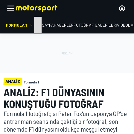
FORMULA 1
ANA SAYFA
HABERLER
FOTOĞRAF GALERILERI
VIDEOLA
ANALIZ
Formula 1
ANALIZ: F1 DÜNYASININ
KONUŞTUĞU FOTOĞRAF
Formula 1 fotoğrafçısı Peter Fox'un Japonya GP'de
antrenman seansında çektiği bir fotoğraf, son
dönemde F1 dünyasını oldukça meşgul etmeyi