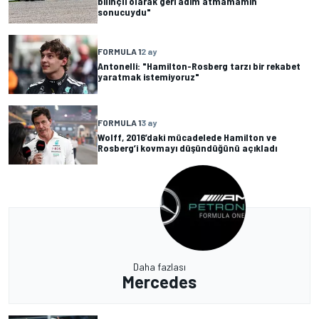
bilinçli olarak geri adım atmamamın
sonucuydu"
FORMULA 1
2 ay
Antonelli: "Hamilton-Rosberg tarzı bir rekabet
yaratmak istemiyoruz"
FORMULA 1
3 ay
Wolff, 2016’daki mücadelede Hamilton ve
Rosberg’i kovmayı düşündüğünü açıkladı
Daha fazlası
Mercedes