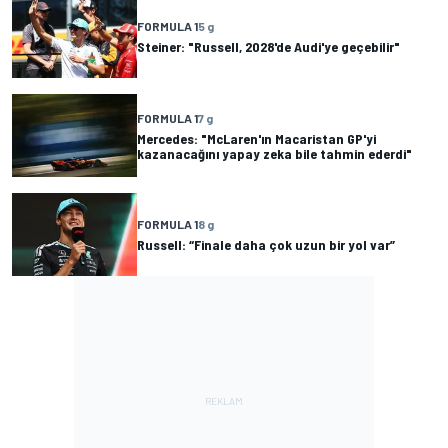
FORMULA 1
5 g
Steiner: "Russell, 2028'de Audi'ye geçebilir"
FORMULA 1
7 g
Mercedes: "McLaren'ın Macaristan GP'yi
kazanacağını yapay zeka bile tahmin ederdi"
FORMULA 1
8 g
Russell: “Finale daha çok uzun bir yol var”