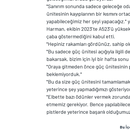
"Sanırım sonunda sadece geleceğe oda
ünitesinin kayıplarının bir kısmını or
yapabileceğimiz her şeyi yapacağız." ya
Harman, ekibin 2023'te A523'ü yüksek 
çaba göstermediğini kabul etti.
"Hepiniz rakamları gördünüz, sahip ol
"Bu sadece güç ünitesi açığıyla ilgili
bakarsak, bizim için iyi bir hafta sonu 
MOTOSİKLET
"Oraya gitmeden önce güç ünitesinin 
beklemiyorduk."
"Bu da size güç ünitesini tamamlamak 
yeterince şey yapmadığımızı gösteriyor
"Elbette bazı ödünler vermek zorunday
etmemiz gerekiyor. Bence yapılabilece
pistlerde yeterince başarılı olduğu
Bu İç