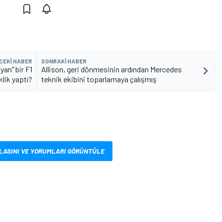
CEKI HABER
SONRAKI HABER
yan" bir F1
Allison, geri dönmesinin ardından Mercedes
lik yaptı?
teknik ekibini toparlamaya çalışmış
LASINI VE YORUMLARI GÖRÜNTÜLE