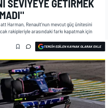
I SEVIYEYE GETIRMEK
MADI"
 Matt Harman, Renault'nun mevcut güç ünitesini
ncak rakipleriyle arasındaki farkı kapatmak için
TERCIH EDILEN KAYNAK OLARAK EKLE