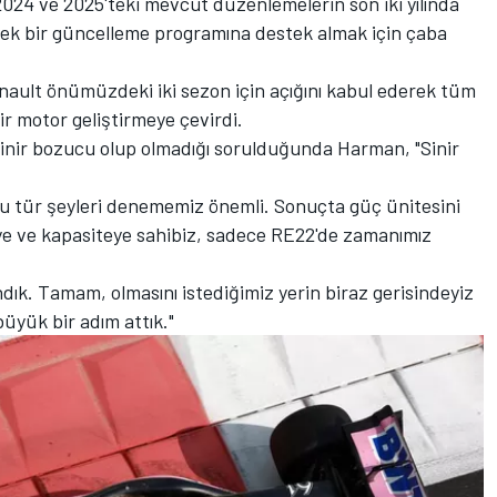
2024 ve 2025'teki mevcut düzenlemelerin son iki yılında
recek bir güncelleme programına destek almak için çaba
nault önümüzdeki iki sezon için açığını kabul ederek tüm
ir motor geliştirmeye çevirdi.
n sinir bozucu olup olmadığı sorulduğunda Harman, "Sinir
 tür şeyleri denememiz önemli. Sonuçta güç ünitesini
iye ve kapasiteye sahibiz, sadece RE22'de zamanımız
k. Tamam, olmasını istediğimiz yerin biraz gerisindeyiz
üyük bir adım attık."