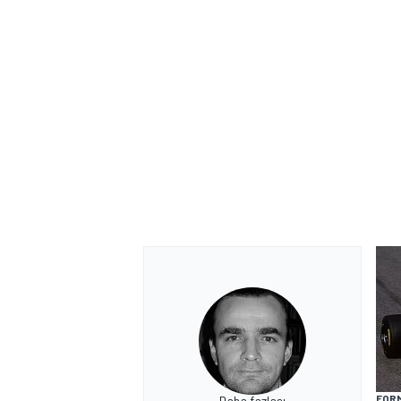
FORM
Daha fazlası