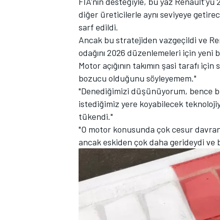
FIA'nın desteğiyle, bu yaz Renault'yu 
diğer üreticilerle aynı seviyeye geti
sarf edildi.
Ancak bu stratejiden vazgeçildi ve Re
odağını 2026 düzenlemeleri için yeni b
TÜRK SPORCULAR
Motor açığının takımın şasi tarafı içi
bozucu olduğunu söyleyemem."
"Denediğimizi düşünüyorum, bence bu
istediğimiz yere koyabilecek teknoloj
tükendi."
"O motor konusunda çok cesur davrandı
ancak eskiden çok daha gerideydi ve b