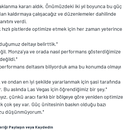
klanma kararı aldık. Önümüzdeki iki yıl boyunca bu güç
tadan kaldırmaya çalışacağız ve düzenlemeler dahilinde
nıtını verdi.
hızlı pistlerde optimize etmek için her zaman yeterince
duğumuz deltayı belirttik."
 değil. Monza'ya ve orada nasıl performans gösterdiğimize
değildi."
performans deltasını biliyorduk ama bu konumda olmayı
ve ondan en iyi şekilde yararlanmak için şasi tarafında
. Bu aslında Las Vegas için öğrendiğimiz bir şey."
ız, çünkü aracı farklı bir bölgeye göre yeniden optimize
k çok şey var. Güç ünitesinin baskın olduğu bazı
muzu düşünmüyorum."
eriği Paylaşın veya Kaydedin