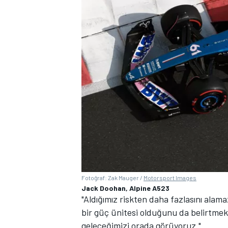
Fotoğraf: Zak Mauger /
Motorsport Images
Jack Doohan, Alpine A523
"Aldığımız riskten daha fazlasını al
bir güç ünitesi olduğunu da belirtmek
geleceğimizi orada görüyoruz."