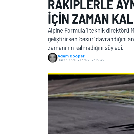
RAKIPLERLE AYN
MOTOGP
IÇIN ZAMAN KAL
Alpine Formula 1 teknik direktörü
geliştirirken 'cesur' davrandığını a
zamanının kalmadığını söyledi.
Adam Cooper
Düzenlendi:
21 Ara 2023 12:42
WORLD SUPERBIKE