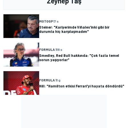
Zeynep Taş
MOTOGP
17 s
Steiner: "Kariyerimde Viñales'inki gibi bir
durumla hiç karşılaşmadım"
FORMULA 1
18 s
Smedley, Red Bull hakkında: "Çok fazla temel
sorun yaşıyorlar"
FORMULA 1
1 g
Hill: "Hamilton etkisi Ferrari'yi hayata döndürdü"