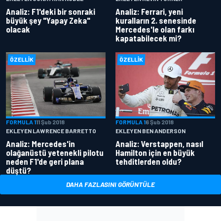
Analiz: F1'deki bir sonraki
Analiz: Ferrari, yeni
büyük şey "Yapay Zeka"
kuralların 2. senesinde
olacak
Mercedes'le olan farkı
kapatabilecek mi?
ÖZELLIK
ÖZELLIK
FORMULA 1
11 Şub 2018
FORMULA 1
6 Şub 2018
EKLEYEN LAWRENCE BARRETTO
EKLEYEN BEN ANDERSON
Analiz: Mercedes'in
Analiz: Verstappen, nasıl
olağanüstü yetenekli pilotu
Hamilton için en büyük
neden F1'de geri plana
tehditlerden oldu?
düştü?
DAHA FAZLASINI GÖRÜNTÜLE