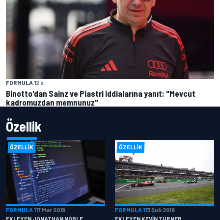
FORMULA 1
2 s
Binotto'dan Sainz ve Piastri iddialarına yanıt: "Mevcut
kadromuzdan memnunuz"
Özellik
ÖZELLIK
ÖZELLIK
FORMULA 1
17 Mar 2018
FORMULA 1
13 Şub 2018
EKLEYEN JONATHAN NOBLE
EKLEYEN KEVIN TURNER