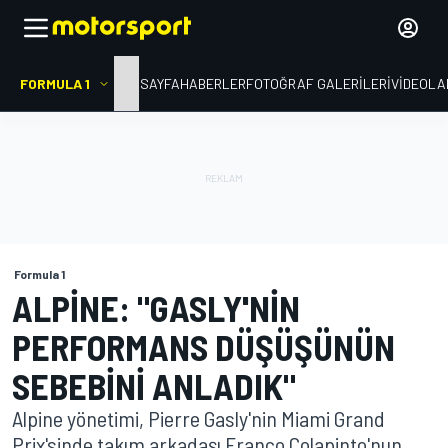
FORMULA 1
ANA SAYFA
HABERLER
FOTOĞRAF GALERILERI
VIDEOLA
Formula 1
ALPINE: "GASLY'NIN
PERFORMANS DÜŞÜŞÜNÜN
SEBEBINI ANLADIK"
Alpine yönetimi, Pierre Gasly'nin Miami Grand
Prix'sinde takım arkadaşı Franco Colapinto'nun