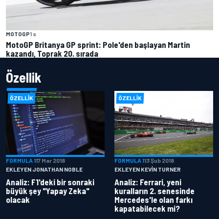
MOTOGP
1 s
MotoGP Britanya GP sprint: Pole'den başlayan Martin
kazandı, Toprak 20. sırada
Özellik
ÖZELLIK
ÖZELLIK
FORMULA 1
17 Mar 2018
FORMULA 1
13 Şub 2018
EKLEYEN JONATHAN NOBLE
EKLEYEN KEVIN TURNER
Analiz: F1'deki bir sonraki
Analiz: Ferrari, yeni
büyük şey "Yapay Zeka"
kuralların 2. senesinde
olacak
Mercedes'le olan farkı
kapatabilecek mi?