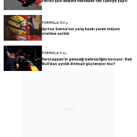
Ferrari şasi ekibine Mercedes'ten takviye yaptı
FORMULA 1
30 g
Ayrton Senna’nın yarış kaskı yarım milyon
sterline satıldı
FORMULA 1
1 ay
Verstappen’in geleceği belirsizliğini koruyor: Red
Bull’dan ayrılık ihtimali güçleniyor mu?