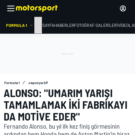
FORMULA 1
ANA SAYFA
HABERLER
FOTOĞRAF GALERILERI
VIDEOLA
Formula 1
Japonya GP
ALONSO: "UMARIM YARIŞI
TAMAMLAMAK IKI FABRIKAYI
DA MOTIVE EDER"
Fernando Alonso, bu yıl ilk kez finiş görmesinin
ardından hem Honda hem de Aston Martin'in biraz