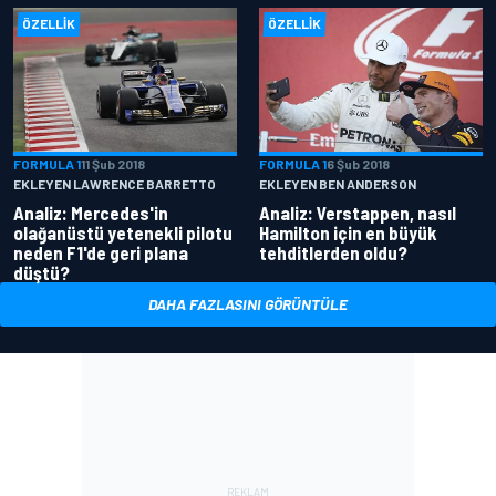
ÖZELLIK
ÖZELLIK
FORMULA 1
11 Şub 2018
FORMULA 1
6 Şub 2018
EKLEYEN LAWRENCE BARRETTO
EKLEYEN BEN ANDERSON
Analiz: Mercedes'in
Analiz: Verstappen, nasıl
olağanüstü yetenekli pilotu
Hamilton için en büyük
neden F1'de geri plana
tehditlerden oldu?
düştü?
DAHA FAZLASINI GÖRÜNTÜLE