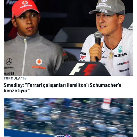
FORMULA 1
1 s
Smedley: "Ferrari çalışanları Hamilton'ı Schumacher'e
benzetiyor"