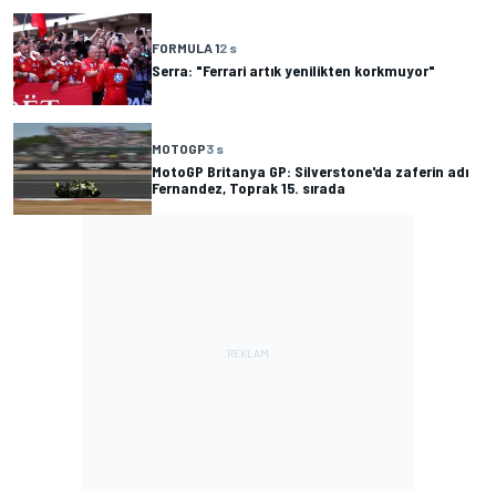
FORMULA 1
2 s
Serra: "Ferrari artık yenilikten korkmuyor"
MOTOGP
3 s
MotoGP Britanya GP: Silverstone'da zaferin adı
Fernandez, Toprak 15. sırada