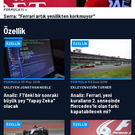
FORMULA 1
2 s
Serra: "Ferrari artık yenilikten korkmuyor"
Özellik
ÖZELLIK
ÖZELLIK
FORMULA 1
17 Mar 2018
FORMULA 1
13 Şub 2018
EKLEYEN JONATHAN NOBLE
EKLEYEN KEVIN TURNER
Analiz: F1'deki bir sonraki
Analiz: Ferrari, yeni
büyük şey "Yapay Zeka"
kuralların 2. senesinde
olacak
Mercedes'le olan farkı
kapatabilecek mi?
ÖZELLIK
ÖZELLIK