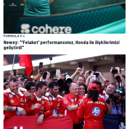
FORMULA 1
1 s
Newey: "'Felaket' performansımız, Honda ile ilişkilerimizi
geliştirdi"