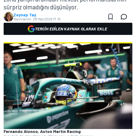
sürpriz olmadığını düşünüyor.
Zeynep Taş
Yayın tarihi:
28 Haz 2026 17:15
TERCIH EDILEN KAYNAK OLARAK EKLE
Fernando Alonso, Aston Martin Racing