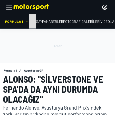
FORMULA 1
ANA SAYFA
HABERLER
FOTOĞRAF GALERILERI
VIDEOLA
Formula 1
Avusturya GP
ALONSO: "SILVERSTONE VE
SPA'DA DA AYNI DURUMDA
OLACAĞIZ"
Fernando Alonso, Avusturya Grand Prix’sindeki
zorlu yarışın ardından mevcut performanslarının