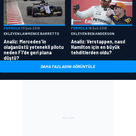
FORMULA 1
11 Şub 2018
FORMULA 1
6 Şub 2018
EKLEYEN LAWRENCE BARRETTO
EKLEYEN BEN ANDERSON
Analiz: Mercedes'in
Analiz: Verstappen, nasıl
olağanüstü yetenekli pilotu
Hamilton için en büyük
neden F1'de geri plana
tehditlerden oldu?
düştü?
DAHA FAZLASINI GÖRÜNTÜLE