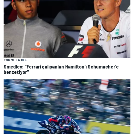
FORMULA 1
8 s
Smedley: "Ferrari çalışanları Hamilton'ı Schumacher'e
benzetiyor"