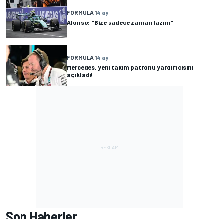
FORMULA 1
4 ay
Alonso: "Bize sadece zaman lazım"
FORMULA 1
4 ay
Mercedes, yeni takım patronu yardımcısını
açıkladı!
Son Haberler