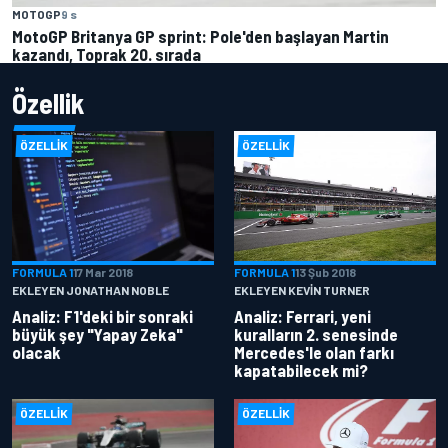
MOTOGP
9 s
MotoGP Britanya GP sprint: Pole'den başlayan Martin
kazandı, Toprak 20. sırada
Özellik
ÖZELLIK
ÖZELLIK
FORMULA 1
17 Mar 2018
FORMULA 1
13 Şub 2018
EKLEYEN JONATHAN NOBLE
EKLEYEN KEVIN TURNER
Analiz: F1'deki bir sonraki
Analiz: Ferrari, yeni
büyük şey "Yapay Zeka"
kuralların 2. senesinde
olacak
Mercedes'le olan farkı
kapatabilecek mi?
ÖZELLIK
ÖZELLIK