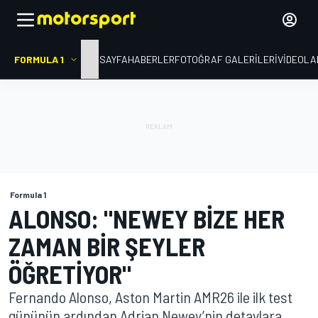
FORMULA 1
ANA SAYFA
HABERLER
FOTOĞRAF GALERILERI
VIDEOLA
Formula 1
ALONSO: "NEWEY BIZE HER
ZAMAN BIR ŞEYLER
ÖĞRETIYOR"
Fernando Alonso, Aston Martin AMR26 ile ilk test
gününün ardından Adrian Newey’nin detaylara