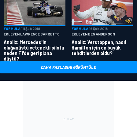
FORMULA 1
11 Şub 2018
FORMULA 1
6 Şub 2018
EKLEYEN LAWRENCE BARRETTO
EKLEYEN BEN ANDERSON
Analiz: Mercedes'in
Analiz: Verstappen, nasıl
olağanüstü yetenekli pilotu
Hamilton için en büyük
neden F1'de geri plana
tehditlerden oldu?
düştü?
DAHA FAZLASINI GÖRÜNTÜLE